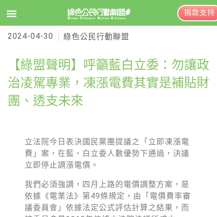
捐款支持
2024-04-30
EN
訂閱電子報
綠色公民行動聯盟
【綠盟聲明】呼籲藍白立委：勿讓政
關於綠盟
治凌駕專業，凍漲電費其實是補貼財
團、透支未來
綠盟簡介
大事記
綠盟團隊
立法院今日表決國民黨團提議之「立即凍漲電
費」案，在藍、白立委人數優勢下通過，決議
聯絡資訊
立即停止調漲電價。
捐款徵信
我們必須強調，四月上路的電價調整方案，是
依據《電業法》第49條規定，由「電價費率審
年度報告與財報
議委員會」依據法定公式評估計算之結果，而