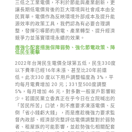
三低之工業電價，不利於節能與產業創新，更
讓長期低電價背後的巨大環境與社會成本由全
民買單。電價作為反映環境外部成本及提升能
源效率的政策工具，我們認為有必要合理調
整，發揮引導節約用電、產業轉型、提升經濟
競爭力並落實環境永續的效果。
應強化配套措施保障弱勢、強化節電政策、降
低民生衝擊
2022年台灣民生電價全球第五低，民生330度
以下費率已經16年未漲、甚至比20年前還
低。此次330 度以下用戶調整幅度為 3%，平
均每月電費增加 20 元；331至500度調整
5%，每月增加 46 元，對多數一般家戶影響較
少。若國民黨立委真正在乎今日在立院喊出的
「苦民所苦」口號，則不應要求凍漲電價、反
倒「省小錢虧大錢」，而是應趁機強力要求監
督內政部、經濟部完整評估電價調整對於弱勢
者、租屋族的可能影響，並趁勢強化相關配套