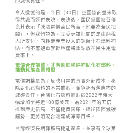
的減碳責任。
徵才資訊
令人遺憾的是，今日（30日）黨團協商並未取
活動行事曆
得共識而逕付表決，表決後，國民黨團總召傅
活動紀錄
崑萁表示「凍漲電價苦民所苦，他要為全民把
關」，但我們認為，立委更該把關的是由納稅
教育推廣申請
人所支付、向耗能產業投入的鉅額化石燃料補
貼，而不應避重就輕地僅將焦點放在民生用電
加入志工
費率上。
電價合理調整，才有助於移除補貼化石燃料、
推動耗能產業轉型
電價調整是為了反映用電的真實外部成本、移
除對化石燃料的不當補貼，並負起台灣應盡的
減碳責任。台灣化石燃料補貼於2022年時大
幅增加至將近100億美元，為2021年的五倍，
達到歷史新高，不僅耗費國庫、違逆國際減碳
趨勢，更將阻礙台灣達成淨零目標。
台灣經濟長期仰賴高耗能產業，並享有全球第