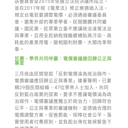
綠盟倡議
該委員會是2015年依據立法院決議所成立，
並在2017年經《電業法》修正案通過入法，
廢除核電
規定台電若要調整電價，必須通過審議委員
會，邀集外部的專業學者、民間團體共同審
淨零轉型
議。國民黨、民眾黨立委不應讓政治凌駕法治
與專業，且用全民納稅錢繼續補貼高汙染、高
透明足跡
耗能的產業用電，變相圖利財團、大開改革倒
綠盟觀點
車。
民團、學界共同呼籲：電價審議應回歸公正與
新聞稿及聲明
專業
投書及專欄
三月底由民間發起「反對電價淪為政治操作，
電價審議應回歸公正與專業」連署聲明，已累
工作側記
積29個民間組織、47位學界人士加入，共同
出版及義賣品
反對藍白兩黨的提案，要求不應讓電價淪為政
治操作，電價審議應獨立於政治力，回歸符合
參與綠盟
公平、公正與專業的審議機制，並透過合理的
電價調整方案，促進節能、保障社會公平、落
捐款支持
實使用者付費原則，並負起台灣在氣候緊急下