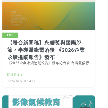
徵才資訊
活動行事曆
活動紀錄
教育推廣申請
ESG
加入志工
【聯合新聞稿】永續獎與國際脫
節，半導體綠電落後 《2026企業
永續追蹤報告》發布
《2026企業永續追蹤報告》發布記者會 台灣氣候行
閱讀更多 »
2026 年 5 月 14 日