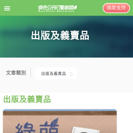
捐款支持
EN
訂閱電子報
出版及義賣品
關於綠盟
綠盟簡介
大事記
文章類別
出版及義賣品
綠盟團隊
新聞稿及聲明
聯絡資訊
投書及專欄
出版及義賣品
捐款徵信
工作側記
出版及義賣品
年度報告與財報