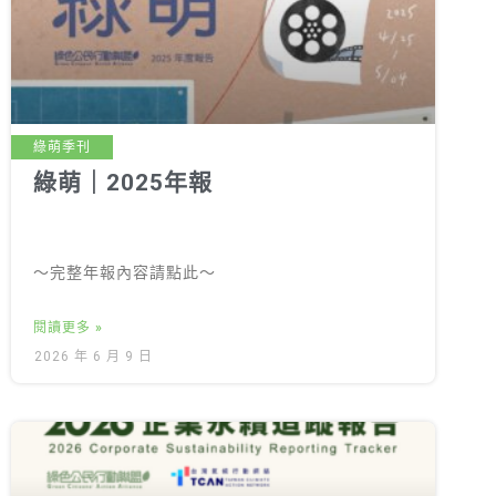
綠盟倡議
廢除核電
淨零轉型
透明足跡
綠萌季刊
綠萌｜2025年報
綠盟觀點
新聞稿及聲明
～完整年報內容請點此～
投書及專欄
工作側記
閱讀更多 »
2026 年 6 月 9 日
出版及義賣品
參與綠盟
捐款支持