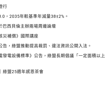
遊行
.0，2035年較基準年減量38±2%。
0，於巴西貝倫主辦兩場周邊論壇
核災補償》國際講座
公告，綠盟推動提高裁罰、違法資訊公開入法。
電發電設備標準》公告，綠盟長期倡議「一定面積以
｜綠盟25週年感恩茶會