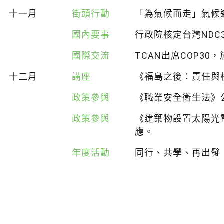
十一月
街頭行動
「為氣候而走」氣候
國內要事
行政院核定台灣NDC3
國際交流
TCAN出席COP3
十二月
講座
《福島之後：責任與
政策參與
《職業安全衛生法》
政策參與
《建築物設置太陽光
應。
年度活動
同行、共學、再出發