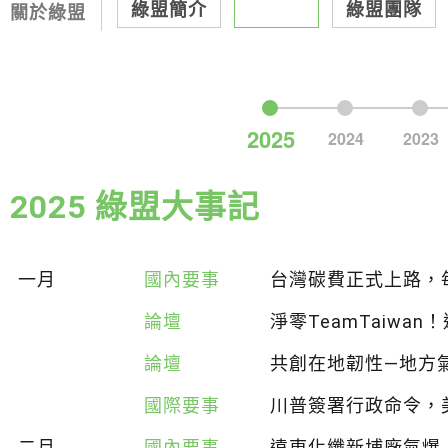
綠盟簡介
大事記
綠盟團隊
關於綠盟
2025 綠盟大事記
一月
國內要事
台灣碳費正式上路，每
論壇
淨零TeamTaiwa
論壇
共創在地韌性—地方
國際要事
川普簽署行政命令，
二月
國內要事
遠東化纖新埔廠氣爆