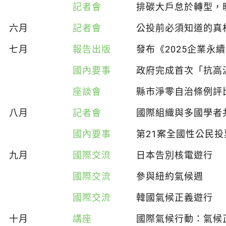
記者會
排碳大戶怠於轉型，
六月
記者會
公投前必須知道的真
七月
報告出版
發布《2025企業永
國內要事
政府完成首次「抗高
座談會
縣市淨零自治條例評
八月
記者會
國際組織與多國學者
國內要事
第21案全國性公民
九月
國際交流
日本告別核電遊行
國際交流
參與紐約氣候週
國際交流
韓國氣候正義遊行
十月
講座
國際氣候行動：氣候正