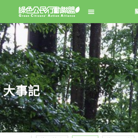
關於綠
綠盟簡
大事
綠盟團
大事記
聯絡資
捐款徵
年度報告