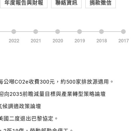
年度報告與財報
聯絡資訊
捐款徵信
公噸CO2e收費300元，約500家排放源適用。
n！迎向2035前瞻減量目標與產業轉型策略論壇
氣候調適政策論壇
美國二度退出巴黎協定。
，2死19傷，勞動部勒令停工。