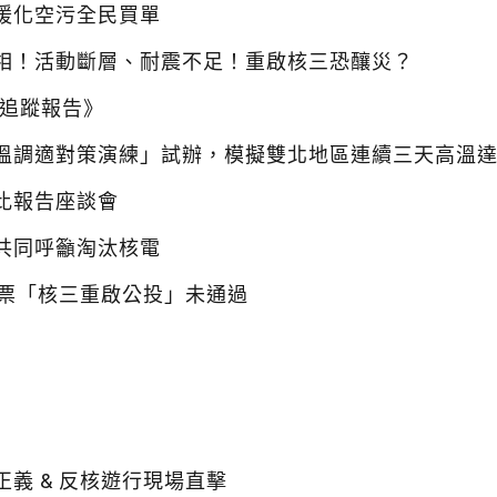
暖化空污全民買單
相！活動斷層、耐震不足！重啟核三恐釀災？
續追蹤報告》
溫調適對策演練」試辦，模擬雙北地區連續三天高溫達
比報告座談會
共同呼籲淘汰核電
投票「核三重啟公投」未通過
義 & 反核遊行現場直擊