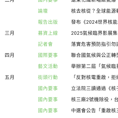
論壇
核去核從？全球能源
報告出版
發布《2024世界核
三月
募資上線
2025氣候臨界影展
記者會
落實危害預防指引勿
四月
國際要事
聯合國氣候與公正轉
藝文活動
舉辦第二屆「氣候臨
五月
街頭行動
「反對核電重啟，拒
國內要事
立法院三讀通過《核
國內要事
核三廠2號機除役，
國內要事
中選會公告「重啟核