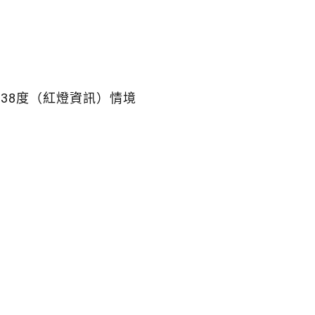
能源小旅
教師培力
六月
海島核事
座
38度（紅燈資訊）情境
記者會
七月
記者會
街頭行動
教師培力
聲明
記者會
講座