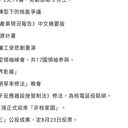
轉型下的核能爭議
能產業現況報告》中文摘要版
集資計畫
讓工安悲劇重演
型領袖峰會，共17國領袖參與。
界影展」
絕草率修法」晚會
子反應器設施管制法》修法，為核電延役鬆綁。
台灣正式迎來「非核家園」。
三」公投成案，定8月23日投票。