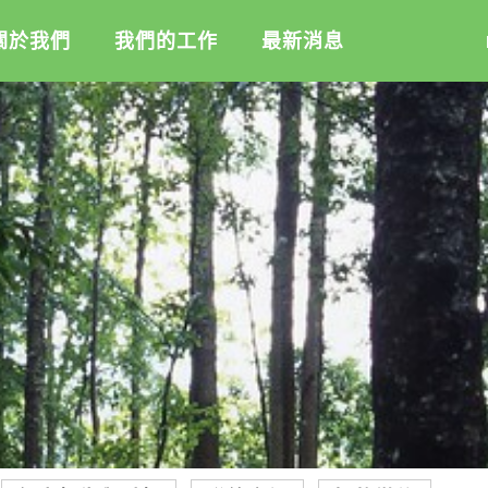
關於我們
我們的工作
最新消息
盟
綠盟倡議
綠盟觀點
介
廢除核電
新聞稿及聲明
記
淨零轉型
投書及專欄
隊
透明足跡
工作側記
活
訊
出版及義賣品
信
教
與財報