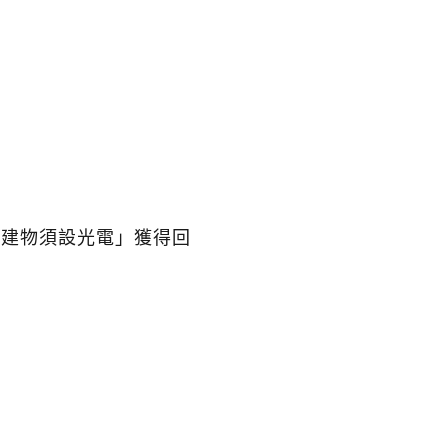
聲明
八月
講座
論壇
教師培力
九月
國際交流
國際交流
上建物須設光電」獲得回
十月
記者會
講座
講座
工作坊
十一月
音樂會