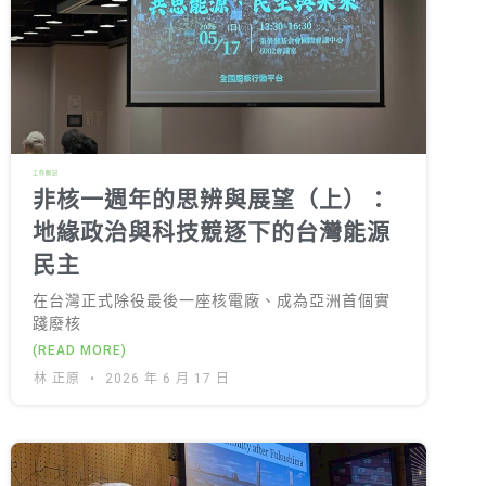
徵才資訊
活動行事曆
活動紀錄
教育推廣申請
工作側記
加入志工
非核一週年的思辨與展望（上）：
地緣政治與科技競逐下的台灣能源
民主
在台灣正式除役最後一座核電廠、成為亞洲首個實
踐廢核
(READ MORE)
林 正原
2026 年 6 月 17 日