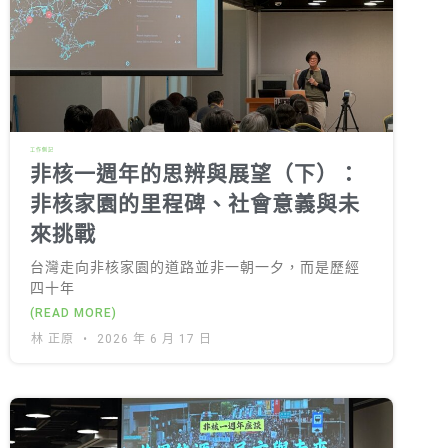
綠盟倡議
廢除核電
淨零轉型
透明足跡
工作側記
綠盟觀點
非核一週年的思辨與展望（下）：
非核家園的里程碑、社會意義與未
新聞稿及聲明
來挑戰
投書及專欄
台灣走向非核家園的道路並非一朝一夕，而是歷經
工作側記
四十年
(READ MORE)
出版及義賣品
林 正原
2026 年 6 月 17 日
參與綠盟
捐款支持