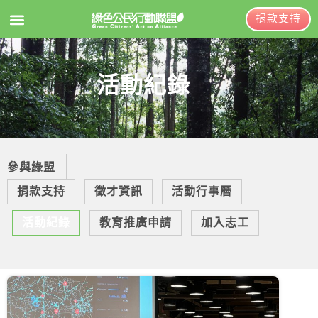
捐款支持
EN
訂閱電子報
活動紀錄
關於綠盟
綠盟簡介
參與綠盟
大事記
捐款支持
徵才資訊
活動行事曆
綠盟團隊
活動紀錄
教育推廣申請
加入志工
聯絡資訊
捐款徵信
年度報告與財報