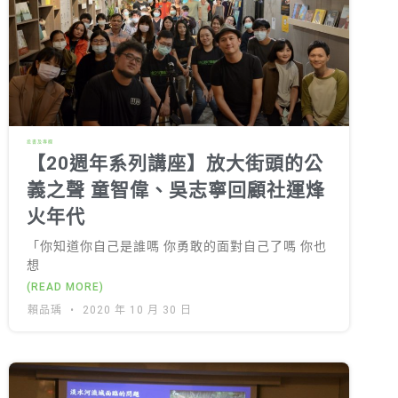
徵才資訊
活動行事曆
活動紀錄
教育推廣申請
投書及專欄
加入志工
【20週年系列講座】放大街頭的公
義之聲 童智偉、吳志寧回顧社運烽
火年代
「你知道你自己是誰嗎 你勇敢的面對自己了嗎 你也
想
(READ MORE)
賴品瑀
2020 年 10 月 30 日