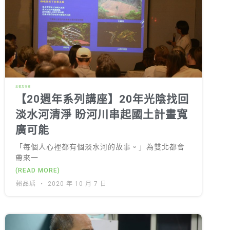
投書及專欄
【20週年系列講座】20年光陰找回
淡水河清淨 盼河川串起國土計畫寬
廣可能
「每個人心裡都有個淡水河的故事。」為雙北都會
帶來一
(READ MORE)
賴品瑀
2020 年 10 月 7 日