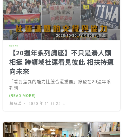
綠盟倡議
廢除核電
淨零轉型
透明足跡
投書及專欄
綠盟觀點
【20週年系列講座】不只是湊人頭
相挺 跨領域社運看見彼此 相扶持邁
新聞稿及聲明
向未來
投書及專欄
「看到差異的能力比統合還重要」綠盟在20週年系
工作側記
列講
(READ MORE)
出版及義賣品
賴品瑀
2020 年 11 月 25 日
參與綠盟
捐款支持