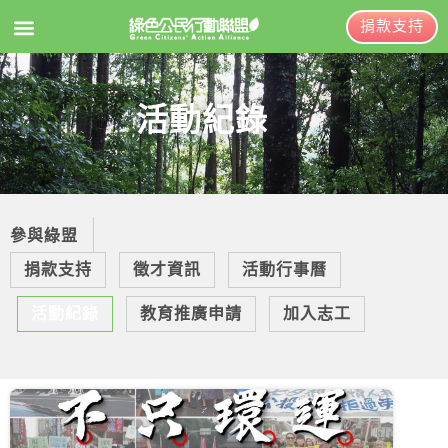
捐款支持
EN
訂閱電子報
活動紀錄
關於綠盟
綠盟簡介
參與綠盟
大事記
捐款支持
徵才資訊
活動行事曆
綠盟團隊
活動紀錄
教育推廣申請
加入志工
聯絡資訊
捐款徵信
年度報告與財報