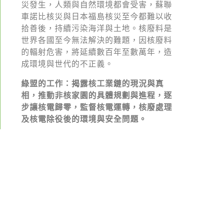
綠盟倡議
災發生，人類與自然環境都會受害，蘇聯
以收
車諾比核災與日本福島核災至今都難
廢除核電
拾善後，持續污染海洋與土地。核廢料是
世界各國至今無法解決的難題，因核廢料
淨零轉型
的輻射危害，將延續數百年至數萬年，造
透明足跡
成環境與世代的不正義。
綠盟觀點
綠盟的工作：揭露核工業鏈的現況與真
相，推動非核家園的具體規劃與進程，逐
新聞稿及聲明
步讓核電歸零，監督核電運轉，核廢處理
及核電除役後的環境與安全問題。
投書及專欄
工作側記
出版及義賣品
參與綠盟
國際核電
捐款支持