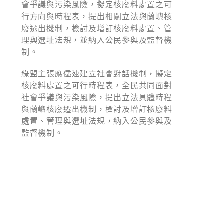
綠盟倡議
會爭議與污染風險，擬定核廢料處置之可
行方向與時程表，提出相關立法與蘭嶼核
廢除核電
廢遷出機制，檢討及增訂核廢料處置、管
理與選址法規，並納入公民參與及監督機
淨零轉型
制。
透明足跡
綠盟主張應儘速建立社會對話機制，擬定
綠盟觀點
核廢料處置之可行時程表，全民共同面對
社會爭議與污染風險，提出立法具體時程
新聞稿及聲明
與蘭嶼核廢遷出機制，檢討及增訂核廢料
處置、管理與選址法規，納入公民參與及
投書及專欄
監督機制。
工作側記
出版及義賣品
參與綠盟
捐款支持