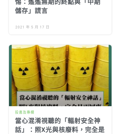
惕：遙遙無期的終點與「中期
儲存」謊言
2021 年 5 月 17 日
投書及專欄
當心混淆視聽的「輻射安全神
話」：照X光與核廢料，完全是