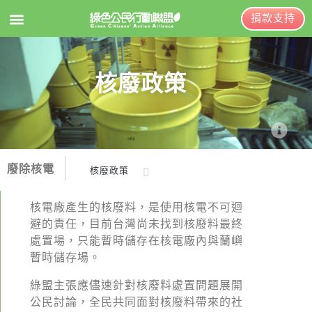
捐款支持
EN
訂閱電子報
核廢政策
關於綠盟
綠盟簡介
廢除核電
核廢政策
大事記
廢核行動
綠盟團隊
核電廠產生的核廢料，是使用核電不可迴
避的責任，目前台灣尚未找到核廢料最終
核廢政策
聯絡資訊
處置場，只能暫時儲存在核電廠內與蘭嶼
核電除役
捐款徵信
暫時儲存場。
核電影
年度報告與財報
綠盟主張應儘速針對核廢料處置問題展開
公民討論，全民共同面對核廢料帶來的社
國際核電