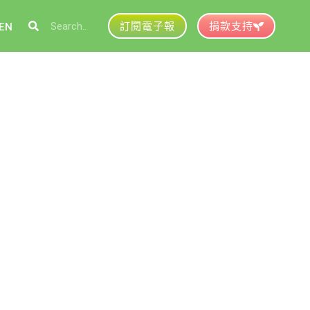
訂閱電子報
捐款支持
EN
參與綠盟
捐款支持
徵才資訊
動行事曆
活動紀錄
育推廣申請
加入志工