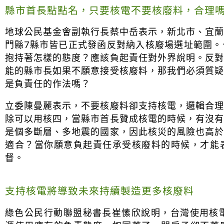
縣市首長點點名，只要核電不要核廢料，合理
地球公民基金會副執行長蔡中岳表示，新北市、宜
門縣7縣市皆已正式發函反對納入核廢場選址範圍
抱持著怎樣的態度？應該負起責任對外界說明。反
能的縣市長如果不願意接受核廢料，那我們必須質
是負責任的作法嗎？
立委陳曼麗表示，不要核廢料卻支持核電，邏輯合
除可以用核四，當縣市首長贊成核電的時候，有沒
是個多斷層、多地震的國家，因此核災的風險也高
適合？當你願意負起責任承受核廢料的時候，才能
督。
支持核電將導致未來持續製造更多核廢料
綠色公民行動聯盟秘書長崔愫欣說明，台灣使用核