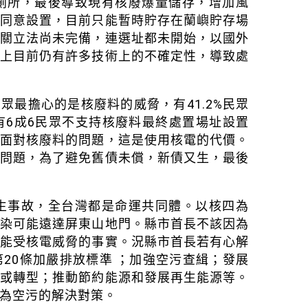
廁所，最後導致現有核廢爆量儲存，增加風
市同意設置，目前只能暫時貯存在蘭嶼貯存場
相關立法尚未完備，連選址都未開始，以國外
加上目前仍有許多技術上的不確定性，導致處
眾最擔心的是核廢料的威脅，有41.2%民眾
有6成6民眾不支持核廢料最終處置場址設置
要面對核廢料的問題，這是使用核電的代價。
多問題，為了避免舊債未償，新債又生，最後
生事故，全台灣都是命運共同體。以核四為
污染可能遠達屏東山地門。縣市首長不該因為
可能受核電威脅的事實。況縣市首長若有心解
20條加嚴排放標準 ；加強空污查緝；發展
備或轉型；推動節約能源和發展再生能源等。
為空污的解決對策。