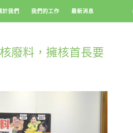
關於我們
我們的工作
最新消息
盟
綠盟倡議
綠盟觀點
核廢料，擁核首長要
介
廢除核電
新聞稿及聲明
記
淨零轉型
投書及專欄
隊
透明足跡
工作側記
活
訊
出版及義賣品
信
教
與財報