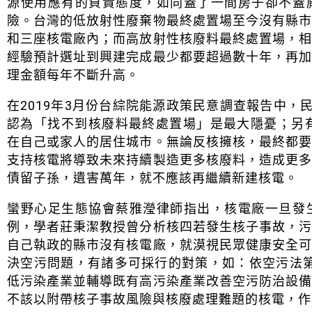
源使用應有的負責態度，如同蓋了一間房子卻不蓋
險。台灣的低放射性廢棄物最終處置場至今沒有縣
和三座核電廠內；而高放射性核廢料最終處置場，
經驗預計選址到興建完成最少都要超過數十年，再
理金額每年不斷升高。
在2019年3月份台綜院能源政策民意調查報告中，民
認為「找不到核廢料最終處置場」是最大隱憂；另
在自己或家人的居住城市。無論反核擁核，最終都
支持核電將導致未來持續製造更多核廢料，造成更
債留子孫，遺害萬年，就不應該再繼續新建核電。
蠻野心足生態協會蔡雅瀅律師指出，核電廠一旦發
例，學者莊秉潔教授曾分析核四若發生核子事故，
自己執政的縣市沒有核電廠，就漠視民眾健康安全
決空污問題，有諸多可採行的對策，如：依空污法第
低污染產業並輔導既有高污染產業改善空污防治設
不該以附帶核子事故風險與核廢處理難題的核電，作