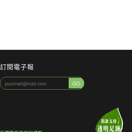
建工程公
的終點與「中
光與核
明會
年 12 月 30 日
期儲存」謊言
2021 年 5 月 17 日
完全是
2021 年 4 月
訂閱電子報