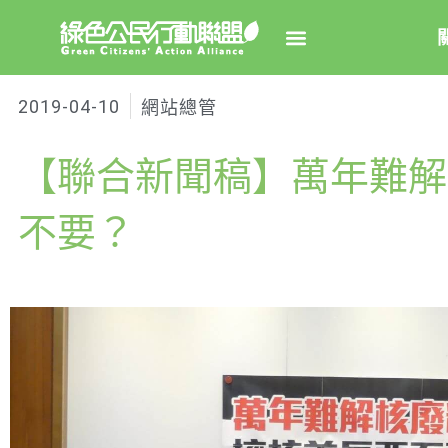
2019-04-10
網站總管
關於綠
【聯合新聞稿】萬年難解
綠盟簡
大事
不要？
綠盟團
聯絡資
捐款徵
年度報告