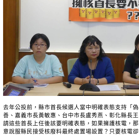
去年公投前，縣市首長候選人當中明確表態支持「偽
善、嘉義市長黃敏惠、台中市長盧秀燕、彰化縣長王
請這些首長上任後該要明確表態，如果擁護核電，那
意說服縣民接受核廢料最終處置場設置？只要核電卻