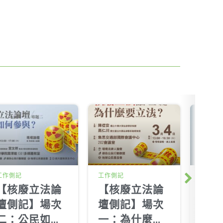
工作側記
工作側記
工作側
Next
【核廢立法論
【核廢立法論
【側
壇側記】場次
壇側記】場次
廠除
二：公民如何
一：為什麼要
性廢