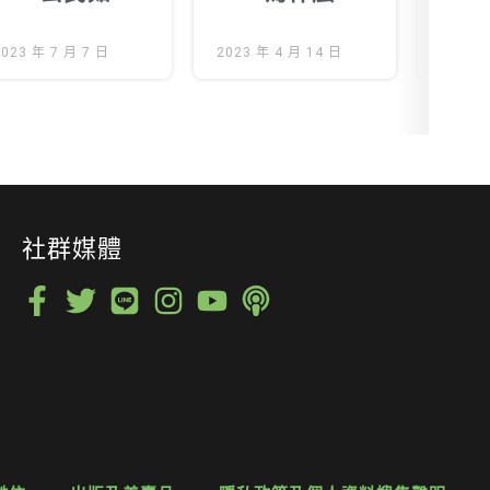
參與？_Part.1
立法？
庫興
核廢問題如何
2023 年 7 月 7 日
2023 年 4 月 14 日
開說
2022 
解？
社群媒體