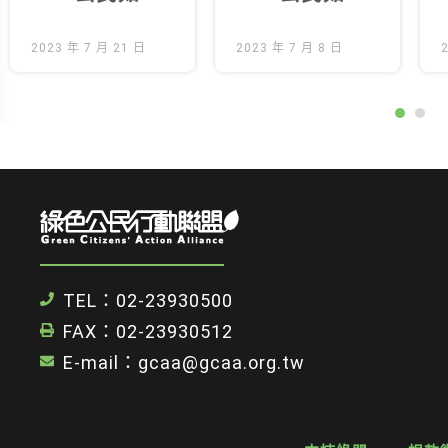
參與？_part-3
參與？_Part.2
環境正義就是
2023 年 7 月 21 日
核廢法制如何
2023 年 7 月 8 日
參與正義，參
納入公民參
與正義就是實
與？
質參與
TEL：02-23930500
FAX：02-23930512
E-mail：gcaa@gcaa.org.tw