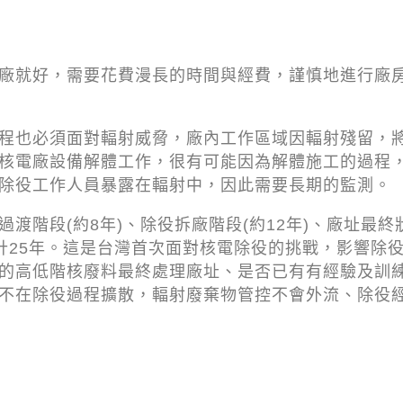
廠就好，需要花費漫長的時間與經費，謹慎地進行廠
程也必須面對輻射威脅，廠內工作區域因輻射殘留，
核電廠設備解體工作，很有可能因為解體施工的過程
除役工作人員暴露在輻射中，因此需要長期的監測。
渡階段(約8年)、除役拆廠階段(約12年)、廠址最終
共計25年。這是台灣首次面對核電除役的挑戰，影響除
的高低階核廢料最終處理廠址、是否已有有經驗及訓
不在除役過程擴散，輻射廢棄物管控不會外流、除役