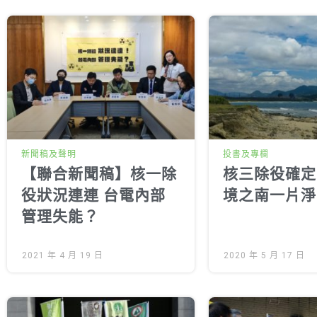
新聞稿及聲明
投書及專欄
【聯合新聞稿】核一除
核三除役確定
役狀況連連 台電內部
境之南一片淨
管理失能？
2021 年 4 月 19 日
2020 年 5 月 17 日