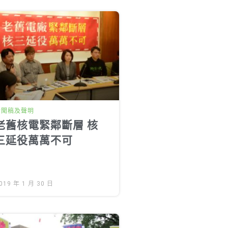
新聞稿及聲明
老舊核電緊鄰斷層 核
三延役萬萬不可
019 年 1 月 30 日