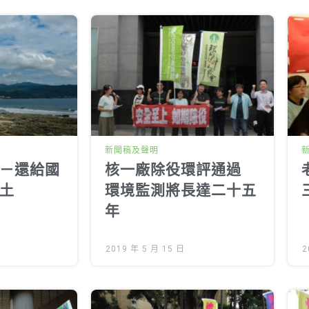
新聞稿及聲明
－還給國
核一廠除役環評通過
土
環境監測將長達二十五
年
2019 年 5 月 15 日
2