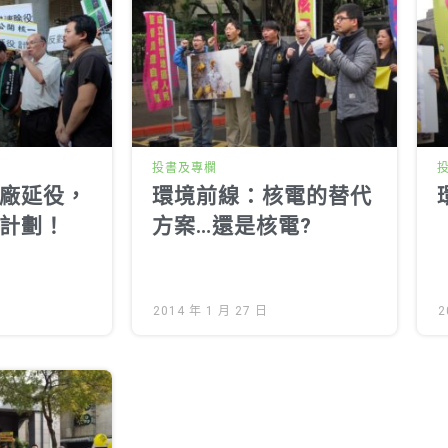
投書及專欄
廠延役，
環境前線：核電的替代
計劃！
方案…還是核電?
2014 年 1 月 27 日
2