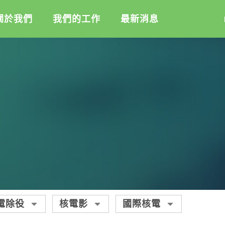
關於我們
我們的工作
最新消息
盟
綠盟倡議
綠盟觀點
介
廢除核電
新聞稿及聲明
記
淨零轉型
投書及專欄
隊
透明足跡
工作側記
活
訊
出版及義賣品
信
教
與財報
電除役
核電影
國際核電