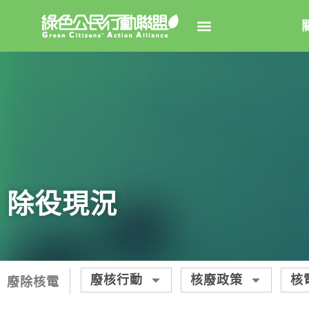
關於綠
綠盟簡
大事
綠盟團
除役現況
聯絡資
捐款徵
年度報告
廢核行動
核廢政策
核
廢除核電