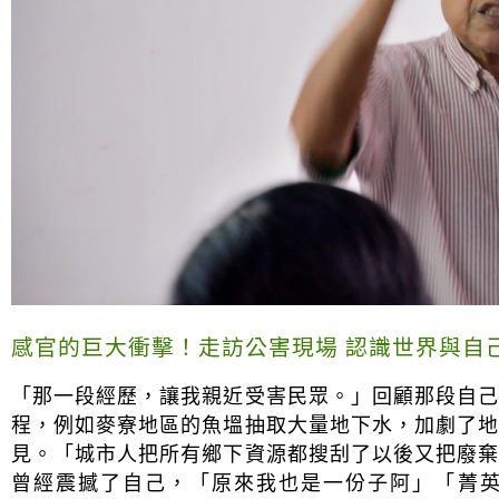
感官的巨大衝擊！走訪公害現場 認識世界與自
「那一段經歷，讓我親近受害民眾。」回顧那段自
程，例如麥寮地區的魚塭抽取大量地下水，加劇了
見。「城市人把所有鄉下資源都搜刮了以後又把廢
曾經震撼了自己，「原來我也是一份子阿」「菁