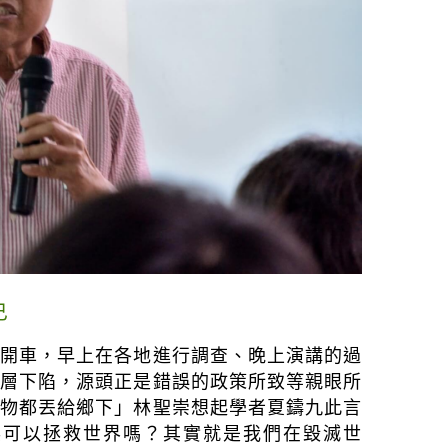
己
己開車，早上在各地進行調查、晚上演講的過
地層下陷，源頭正是錯誤的政策所致等親眼所
棄物都丟給鄉下」林聖崇想起學者夏鑄九此言
英可以拯救世界嗎？其實就是我們在毀滅世