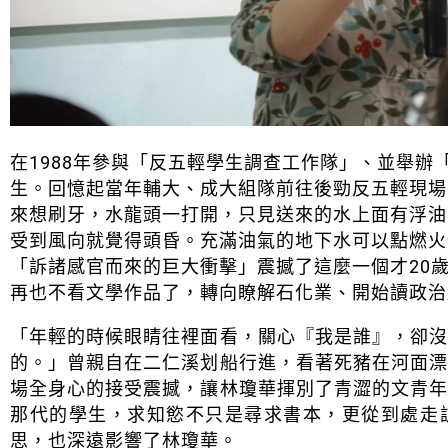
在1988年參與「反五輕學生調查工作隊」、並舉
生。回憶起當年輔大、成大組隊前往後勁反五輕現場
來想刷牙，水龍頭一打開，只見送來的水上面有浮油
受到風向就覺得頭昏。充滿油氣的地下水可以點燃火
「訴諸感官而來的巨大衝擊」震撼了這麼一個才20
再也不看文學作品了，轉向瞭解石化業、開始讀政治
「年輕的時候眼睛往裡面看，關心『我是誰』，卻
的。」曾親自在二仁溪划船行進，看著死豬在河面
場全身心的接受震撼，讓林瓊華揮別了青澀的文青
那代的學生，求知慾不只是尋求書本，更從到處走
思，也深遠影響了林瓊華。