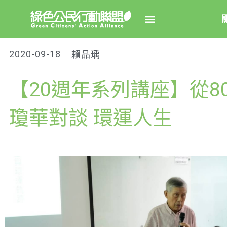
2020-09-18
賴品瑀
關於綠
【20週年系列講座】從8
綠盟簡
大事
瓊華對談 環運人生
綠盟團
聯絡資
捐款徵
年度報告