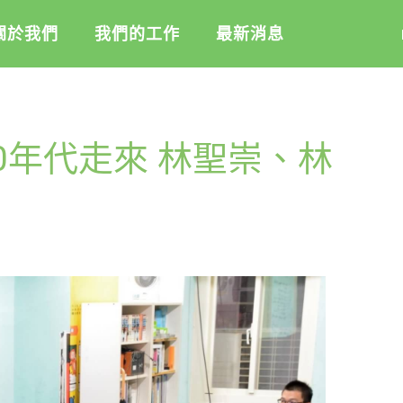
關於我們
我們的工作
最新消息
盟
綠盟倡議
綠盟觀點
0年代走來 林聖崇、林
介
廢除核電
新聞稿及聲明
記
淨零轉型
投書及專欄
隊
透明足跡
工作側記
活
訊
出版及義賣品
信
教
與財報