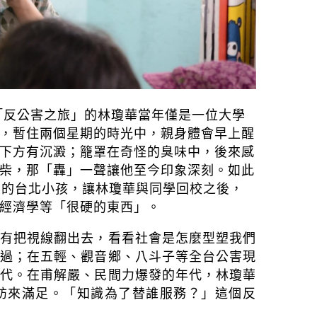
辦「反公害之旅」的林瓊華當年僅是一位大學
，暫住兩個星期的時光中，親身體會早上醒
下方有沉澱；籠罩在奇怪的臭味中，後來感
柴，那「轟」一聲讓他至今印象深刻。如此
歲的台北小孩，讓林瓊華與同學回校之後，
經濟學等「很硬的東西」。
沒有把視線翻出去，看看社會是怎麼型塑我們
漂過；在五輕、觀音鄉、八斗子等全台公害現
年代。在甫解嚴、民間力爆發的年代，林瓊華
訪來滿足。「知識為了替誰服務？」這個反