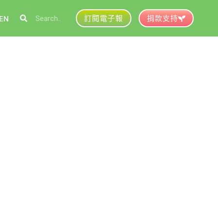
訂閱電子報
捐款支持
EN
參與綠盟
捐款支持
徵才資訊
動行事曆
活動紀錄
育推廣申請
加入志工