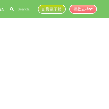
訂閱電子報
捐款支持
EN
參與綠盟
捐款支持
徵才資訊
動行事曆
活動紀錄
育推廣申請
加入志工