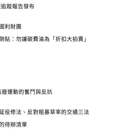
續追蹤報告發布
圖利財團
倒貼：勿讓碳費淪為「折扣大拍賣」
核廢運動的奮鬥與反抗
延役修法、反對粗暴草率的交通三法
的待辦清單