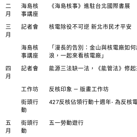
二
海島核
《海島核事》進駐台北國際書展
月
事講座
三
記者會
核電除役不可逆 新北市民才平安
月
海島核
「漫長的告別：金山與核電廠如何
事講座
浪，一起來看核電廠」
四
記者會
能源三法缺一法，《能管法》修起
月
工作坊
反核印象 — 版畫工作坊
街頭行
427反核佔領行動十週年- 為反
動
五
街頭行
五一勞動遊行
月
動