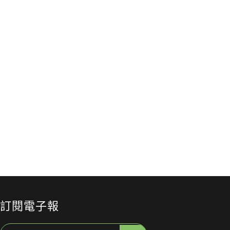
記
投書及專欄
投書及專欄
氣候危
核能復興的轉
遮陽傘
我們如何
角處？MIT報
一現嗎？
彼此？——
告揭露全球核
台灣城
候心事交
能擴張的四大
治理的
：一人一
年 7 月 24 日
隱形代價
2026 年 7 月 22 日
口
2026 年 7 月
劇場與心
康探索」
訂閱電子報