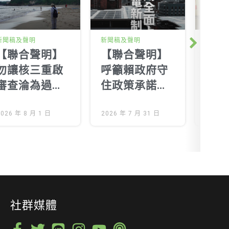
新聞稿及聲明
新聞稿及聲明
工作側
Next
【聯合聲明】
【聯合聲明】
面對
勿讓核三重啟
呼籲賴政府守
機，
審查淪為過水
住政策承諾
接住
程序！ 落實在
屋頂光電新制8
「氣
地知情同意，
2026 年 8 月 1 日
月1日如期全面
2026 年 7 月 31 日
換所
2026 
嚴審核安及環
實施
故事
境影響
理健
側記
社群媒體