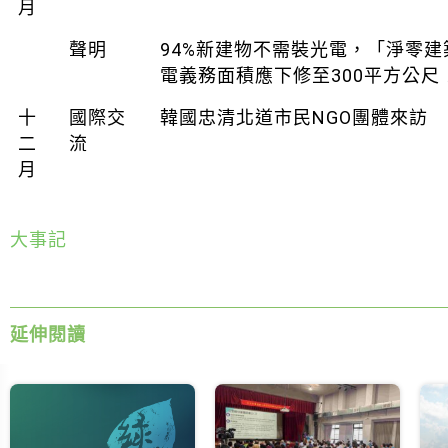
月
聲明
94%新建物不需裝光電，「淨零
電義務面積應下修至300平方公尺
十
國際交
韓國忠清北道市民NGO團體來訪
二
流
月
大事記
延伸閱讀