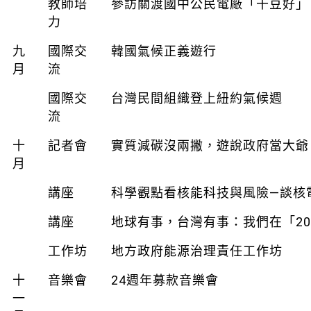
教師培
參訪關渡國中公民電廠「干豆好」
力
九
國際交
韓國氣候正義遊行
月
流
國際交
台灣民間組織登上紐約氣候週
流
十
記者會
實質減碳沒兩撇，遊說政府當大爺
月
講座
科學觀點看核能科技與風險—談核
講座
地球有事，台灣有事：我們在「20
工作坊
地方政府能源治理責任工作坊
十
音樂會
24週年募款音樂會
一