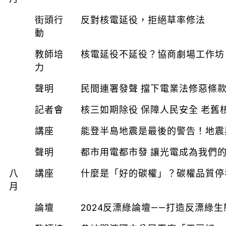
街頭行
反對核電延役，拒絕草率修法
動
教師培
核電延役不延役？協商劇場工作坊
力
聲明
民間連署發聲 擋下電業法修惡條款
記者會
核三如期除役 保障人民安全 老舊
講座
能登半島地震是最後的警告！地震
聲明
都市用電都市發 讓光電成為我們
八
講座
什麼是「好的碳權」？碳權品質停
月
論壇
2024反漂綠論壇——打造反漂綠生