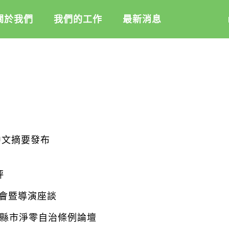
關於我們
我們的工作
最新消息
盟
綠盟倡議
綠盟觀點
介
廢除核電
新聞稿及聲明
記
淨零轉型
投書及專欄
隊
透明足跡
工作側記
活
中文摘要發布
訊
出版及義賣品
信
教
評
與財報
會暨導演座談
4縣市淨零自治條例論壇