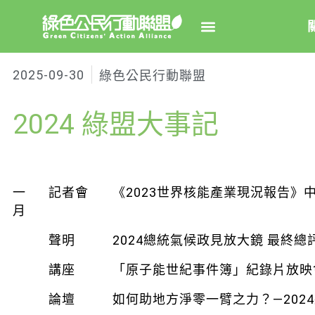
2025-09-30
綠色公民行動聯盟
關於綠
2024 綠盟大事記
綠盟簡
大事
綠盟團
一
記者會
《2023世界核能產業現況報告》
聯絡資
月
捐款徵
聲明
2024總統氣候政見放大鏡 最終總
年度報告
講座
「原子能世紀事件簿」紀錄片放映
論壇
如何助地方淨零一臂之力？—202