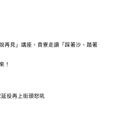
說再見」講座、貢寮走讀「踩著沙、踏著
來！
核電延役再上街頭怒吼