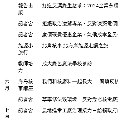
報告出
打造反漂綠生態系：2024企業永
版
記者會
拒絕政治凌駕專業、反對凍漲電價
記者會
廉價碳費優惠企業，氣候成本全民
能源小
北角核事‧北海岸能源走讀之旅
旅行
教師培
成大綠色魔法學校參訪
力
六
海島核
我們和核廢料一起長大──蘭嶼反
月
事講座
記者會
草率修法毀環境 反對危老核電廠
七
記者會
農地違章工廠治理接力－給賴政府
月