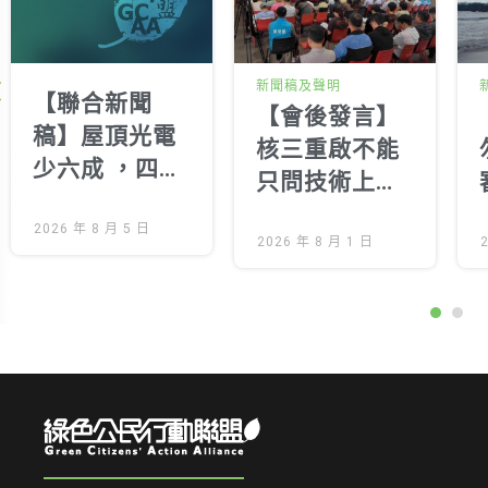
新聞稿及聲明
【聯合新聞
【會後發言】
稿】屋頂光電
核三重啟不能
少六成 ，四年
只問技術上
努力不如建商
「能不能重
兩天遊說 拒絕
2026 年 8 月 5 日
啟」地方居民
2026 年 8 月 1 日
半套光電，年
齊喊：核安、
底歸還公民完
環評、核廢與
整新制
民意都不能跳
過