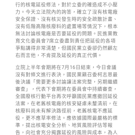
行的核電延役修法，對於立委的確造成不小壓
力。今天立法院內的詢答，確立了沒有核電廠
安全保證、沒有核災發生時的安全疏散計畫、
沒有低階高階核廢料的處置場等情況下，根本
無法討論核電廠是否要延役的問題。民進黨教
育文化委員會7席立委盡到責任把延役的各項
爭點講得非常清楚，但國民黨立委卻仍然顧左
右而言他，不肯提及延役的真正代價。
立院上半年會期將在7月16日結束，今日會議
沒有對條文進行表決，國民黨籍召委柯志恩最
後決議「需要更多討論讓法案完整，另期繼續
審查」，代表下會期將在委員會中持續審查，
全國廢核行動平台再次呼籲國民黨應撤回延役
法案，在老舊核電廠的核安疑慮未釐清前，在
核廢料尚未有解決路徑前，老舊核電不應延
役，更不應草率修法。應依據國際最嚴格的標
準，提出核電安全分析、地質風險評估等報
告，向社會充分揭露延役的風險與成本，為人