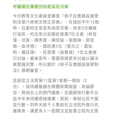
呼籲國民黨撤回核能延役法案
今日教育文化委員會審查「核子反應器設施管
制法第六條條文修正草案」，在接近中午12點
時，召委柯志恩宣布詢答完畢，休息5分鐘進
行協商，柯志恩分別跟民進黨7位立委（林宜
瑾、范雲、陳秀寶、陳培瑜、張雅琳、郭昱
晴、吳沛憶）、國民黨3位（葉元之、葛如
鈞、羅廷瑋）、民眾黨（吳春城）1位立委進
行討論。最後宣布，需要經過更多討論以讓法
案更趨完整，所以關於《核子反應器設施管制
法》擇期審查。
這是從立法院第11屆第1會期一開始（2
月），就持續盤據在媒體新聞版面、政論節
目，質詢台上的熱門議案。全國廢核行動平台
這半年來持續透過連署、遊說、舉辦公民不服
從行動，到昨天逾千人集結在立法院外進行抗
議晚會，讓更多人一起關注並監督立院內正進