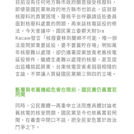
目前沒有任何地方縣市政府願意接受核廢料，
即使是國民黨執政的地方縣市也如此，這就是
核廢料的真實困境，廢核平台呼籲請這些委員
面對核廢料處置的問題，再來談核電延役的修
法。今天會議中，國民黨立委鄭天財Sra
Kacaw發言「核廢要移到蘭嶼不可能，唯一辦
法是問屏東要延役，要不要蓋貯存場」明知萬
年核廢難以處理，卻仍連署提案放寬老舊核電
延役條件，繼續生產難以處理的核廢，甚至提
出這種挑起屏東、台東核電受害者弱弱相殘的
言論，不禁讓人質疑國民黨顛三倒四的立場。
斷層與老舊機組危害在眼前，國民黨仍舊置若
罔聞
同時，公民團體一再重申立法院應具體討論老
舊核電的核安問題，國民黨至今也依舊置若罔
聞，在審查中閉口不談，把全民安危置於政治
鬥爭之下。