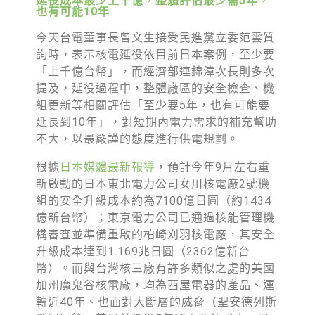
延役成本最少上千億，整體評估最少需5年，
徵才資訊
也有可能10年
活動行事曆
今天台電董事長曾文生接受民進黨立委范雲質
詢時，表示核電延役依目前日本案例，至少要
活動紀錄
「上千億台幣」，而經濟部連錦漳次長則多次
提及，延役過程中，整體廠區的安全檢查、機
教育推廣申請
組更新等相關評估「至少要5年，也有可能要
加入志工
延長到10年」，對短期內電力需求的補充幫助
不大，以最嚴謹的態度進行供電規劃。
根據
日本媒體最新報導
，預計今年9月左右重
新啟動的日本東北電力公司女川核電廠2號機
組的安全升級成本約為7100億日圓（約1434
億新台幣）；東京電力公司已通過核能管理機
構審查並準備重啟的柏崎刈羽核電廠，其安全
升級成本達到1.169兆日圓（2362億新台
幣）。而與台灣核三廠有許多類似之處的美國
加州魔鬼谷核電廠，均為西屋電器的產品、運
轉近40年、也面對大斷層的威脅（聖安德列斯