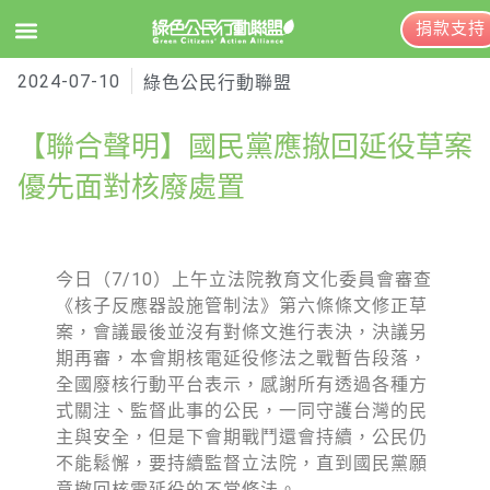
捐款支持
2024-07-10
EN
訂閱電子報
綠色公民行動聯盟
【聯合聲明】國民黨應撤回延役草案
關於綠盟
優先面對核廢處置
綠盟簡介
大事記
今日（7/10）上午立法院教育文化委員會審查
《核子反應器設施管制法》第六條條文修正草
綠盟團隊
案，會議最後並沒有對條文進行表決，決議另
聯絡資訊
期再審，本會期核電延役修法之戰暫告段落，
全國廢核行動平台表示，感謝所有透過各種方
捐款徵信
式關注、監督此事的公民，一同守護台灣的民
主與安全，但是下會期戰鬥還會持續，公民仍
年度報告與財報
不能鬆懈，要持續監督立法院，直到國民黨願
意撤回核電延役的不當修法。