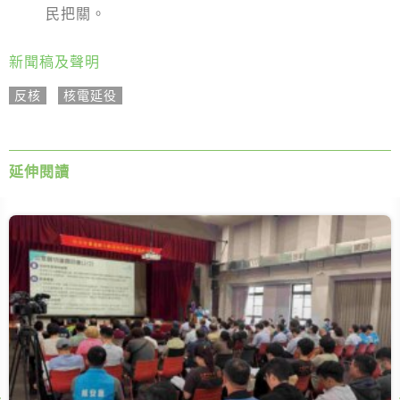
民把關。
新聞稿及聲明
反核
,
核電延役
延伸閱讀