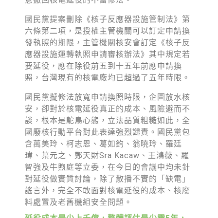
綠盟倡議
國民黨提案刪除《核子反應器設施管制法》第
廢除核電
六條第二項，是授權主管機關可以訂定申請換
淨零轉型
發執照的期限，主管機關核安會訂定《核子反
應器設施運轉執照申請審核辦法》其中規定若
透明足跡
要延役，應在除役前五到十五年前應申請換
照，台灣現有的核電廠均已超過了五年時限。
綠盟觀點
國民黨擬修法放寬申請換照時限，企圖放水核
新聞稿及聲明
安，卻對於核電延役真正的成本、風險避而不
談，根本是鴕鳥心態，立法品質粗糙如此，全
投書及專欄
國廢核行動平台對此表達強烈譴責。國民黨包
工作側記
含萬美玲、柯志恩、葛如鈞、翁曉玲、羅廷
瑋、葉元之、鄭天財Sra Kacaw、王鴻薇、羅
出版及義賣品
智強及牛煦庭等立委，在今日的會議中均未針
對延役做實質討論，除了散播不實的「缺電」
參與綠盟
謠言外，完全不敢面對核電延役的成本、核廢
捐款支持
料處置及老舊機組安全問題。