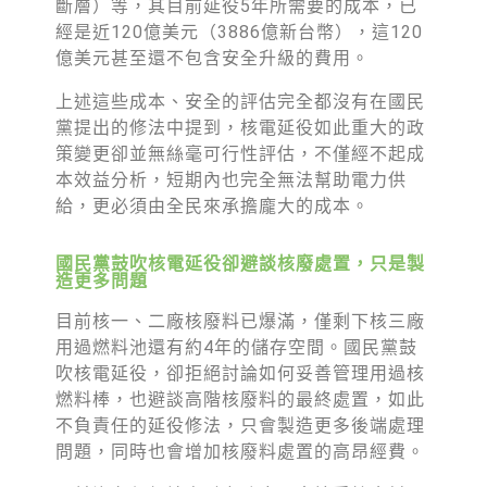
斷層）等，其目前延役5年所需要的成本，已
經是近120億美元（3886億新台幣），這120
億美元甚至還不包含安全升級的費用。
上述這些成本、安全的評估完全都沒有在國民
黨提出的修法中提到，核電延役如此重大的政
策變更卻並無絲毫可行性評估，不僅經不起成
本效益分析，短期內也完全無法幫助電力供
給，更必須由全民來承擔龐大的成本。
國民黨鼓吹核電延役卻避談核廢處置，只是製
造更多問題
目前核一、二廠核廢料已爆滿，僅剩下核三廠
用過燃料池還有約4年的儲存空間。國民黨鼓
吹核電延役，卻拒絕討論如何妥善管理用過核
燃料棒，也避談高階核廢料的最終處置，如此
不負責任的延役修法，只會製造更多後端處理
問題，同時也會增加核廢料處置的高昂經費。