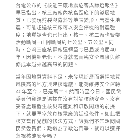
台電公布的《核能三廠地震危害與篩選報告》
早已指出，核三廠廠內核島區底下的淺層地
質，已發現剪裂與背斜等地表變形，若發生地
震，可能超過核三廠可以安全停機的耐震強
度；地質調查也已指出，核一、核二廠也緊鄰
活動斷層—山腳斷層約七公里、五公里。同
時，台灣三座核電廠運轉至今已屆或將屆40
年，因機組老化，本身就需面臨安全風險與維
修成本越來越高昂的問題。
當年因地質資料不足，未發現斷層而選擇地質
風險高的地方興建核電廠，能夠維持安全運轉
40年至今，已是萬幸。然而時至今日，國民黨
委員們卻還是選擇在沒有討論核能安全、沒有
妥善處理發生核災時避難和疏散問題的前提
下，就要草率放寬核電廠的延役條件。如此把
核安當作兒戲的修法方式，讓我們不禁想問國
民黨委員們：難道為了政治鬥爭，就可以選擇
忽視核能安全嗎？