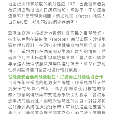
地區檢測到高濃度的放射性銫-137，因此被學者認
為這與巴勒斯坦人口疾病增加、畸形率、不孕症及
流產率升高等現象相關。例如雅塔（Yatta）地區人
口僅約5萬，卻出現280例癌症病例。
聲明並寫道，根據當地數個村莊居民的目擊證詞，
指出以色列在希伯倫（Hebron）南部山區、沙漠地
區掩埋核廢料，在洞穴中埋藏桶狀物並用混凝土密
封，且當地居民在同期間發生癌症增加的情形。然
而以色列禁止巴勒斯坦環境偵查員、聯合國和國際
專家進入疑似核廢料掩埋區進行調查，並禁止放射
性檢測設備進口至當地進行輻射偵測。
從能源安全邁向能源韌性、打造再生能源區域合作
台灣多年來常見的能源安全論述，經常局限於天然
氣安全存量是否充足、是否應繼續使用核電的議
題，卻忽略傳統集中式能源系統面對戰爭、各種緊
急事故的脆弱性，而較少從韌性的角度，討論如何
提升能源系統在遭受衝擊時，可以快速靈活應變的
能力。「能源安全就是國家安全」的口號，有時反