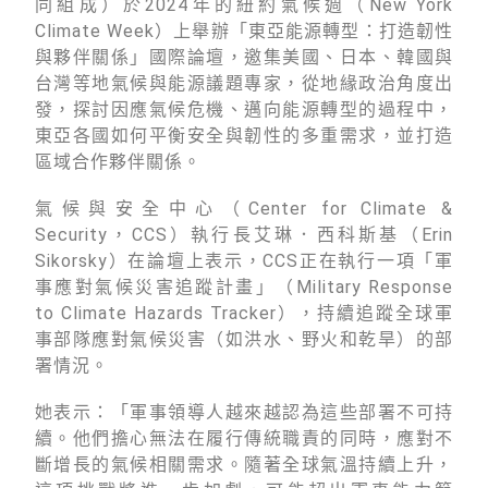
同組成）於2024年的紐約氣候週（New York
徵才資訊
Climate Week）上舉辦「東亞能源轉型：打造韌性
活動行事曆
與夥伴關係」國際論壇，邀集美國、日本、韓國與
台灣等地氣候與能源議題專家，從地緣政治角度出
活動紀錄
發，探討因應氣候危機、邁向能源轉型的過程中，
東亞各國如何平衡安全與韌性的多重需求，並打造
教育推廣申請
區域合作夥伴關係。
加入志工
氣候與安全中心（Center for Climate &
Security，CCS）執行長艾琳．西科斯基（Erin
Sikorsky）在論壇上表示，CCS正在執行一項「軍
事應對氣候災害追蹤計畫」（Military Response
to Climate Hazards Tracker），持續追蹤全球軍
事部隊應對氣候災害（如洪水、野火和乾旱）的部
署情況。
她表示：「軍事領導人越來越認為這些部署不可持
續。他們擔心無法在履行傳統職責的同時，應對不
斷增長的氣候相關需求。隨著全球氣溫持續上升，