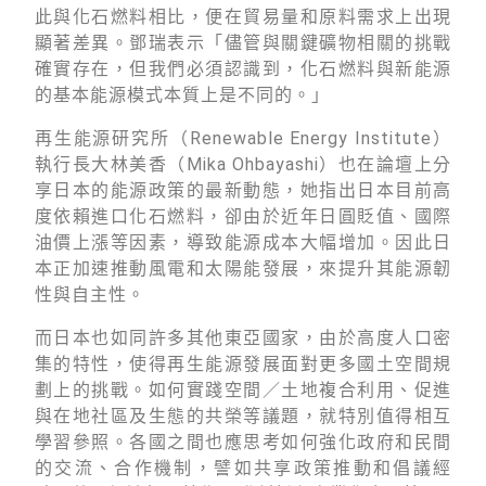
此與化石燃料相比，便在貿易量和原料需求上出現
顯著差異。鄧瑞表示「儘管與關鍵礦物相關的挑戰
確實存在，但我們必須認識到，化石燃料與新能源
的基本能源模式本質上是不同的。」
再生能源研究所（Renewable Energy Institute）
執行長大林美香（Mika Ohbayashi）也在論壇上分
享日本的能源政策的最新動態，她指出日本目前高
度依賴進口化石燃料，卻由於近年日圓貶值、國際
油價上漲等因素，導致能源成本大幅增加。因此日
本正加速推動風電和太陽能發展，來提升其能源韌
性與自主性。
而日本也如同許多其他東亞國家，由於高度人口密
集的特性，使得再生能源發展面對更多國土空間規
劃上的挑戰。如何實踐空間／土地複合利用、促進
與在地社區及生態的共榮等議題，就特別值得相互
學習參照。各國之間也應思考如何強化政府和民間
的交流、合作機制，譬如共享政策推動和倡議經