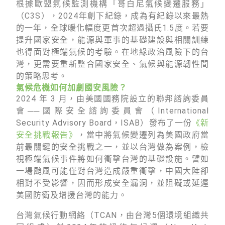
綠盟倡議
根據歐盟氣候監測機構「哥白尼氣候變遷服務」
（C3S），2024年創下紀錄，成為有紀錄以來最熱
廢除核電
的一年，全球暖化幅度更首次超過攝氏1.5度。若要
提升國家安全，能源與軍事的基礎建設與相關訓練
淨零轉型
也得面對極端氣候的考驗。在地緣政治風險下的台
透明足跡
灣，更需要重新整合國家安全、氣候與能源韌性間
的策略思考。
綠盟觀點
氣候危機如何加劇國安風險？
2024 年 3 月，由美國國務院設立的聯邦諮詢委員
新聞稿及聲明
會──國際安全諮詢委員會（International
Security Advisory Board，ISAB）發布了一份
《新
投書及專欄
安全挑戰報告》
，當中將氣候變遷列為美國政府當
工作側記
前最關鍵的安全挑戰之一，並以台灣做為案例，檢
視極端氣候事件將如何衝擊台灣的基礎設施。譬如
出版及義賣品
一場颱風可能僅對台灣造成嚴重衝擊，中國大陸卻
相對不受影響，因而形成安全漏洞，並阻礙或延遲
參與綠盟
美國防衛及增援台灣的能力。
捐款支持
台灣氣候行動網絡（TCAN，由台灣5個環境組織共