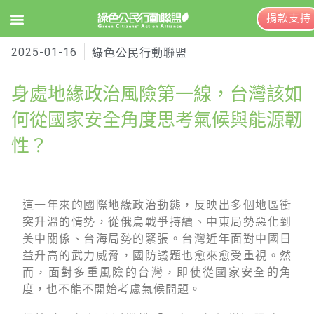
捐款支持
2025-01-16
EN
訂閱電子報
綠色公民行動聯盟
身處地緣政治風險第一線，台灣該如
關於綠盟
何從國家安全角度思考氣候與能源韌
性？
綠盟簡介
大事記
綠盟團隊
這一年來的國際地緣政治動態，反映出多個地區衝
突升溫的情勢，從俄烏戰爭持續、中東局勢惡化到
聯絡資訊
美中關係、台海局勢的緊張。台灣近年面對中國日
益升高的武力威脅，國防議題也愈來愈受重視。然
捐款徵信
而，面對多重風險的台灣，即使從國家安全的角
年度報告與財報
度，也不能不開始考慮氣候問題。