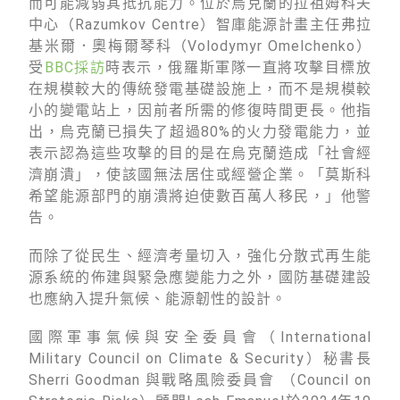
而可能減弱其抵抗能力。位於烏克蘭的拉祖姆科夫
中心（Razumkov Centre）智庫能源計畫主任弗拉
基米爾．奧梅爾琴科（Volodymyr Omelchenko）
受
BBC採訪
時表示，俄羅斯軍隊一直將攻擊目標放
在規模較大的傳統發電基礎設施上，而不是規模較
小的變電站上，因前者所需的修復時間更長。他指
出，烏克蘭已損失了超過80%的火力發電能力，並
表示認為這些攻擊的目的是在烏克蘭造成「社會經
濟崩潰」，使該國無法居住或經營企業。「莫斯科
希望能源部門的崩潰將迫使數百萬人移民，」他警
告。
而除了從民生、經濟考量切入，強化分散式再生能
源系統的佈建與緊急應變能力之外，國防基礎建設
也應納入提升氣候、能源韌性的設計。
國際軍事氣候與安全委員會（International
Military Council on Climate & Security）秘書長
Sherri Goodman 與戰略風險委員會 （Council on