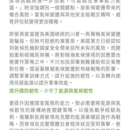
這項挑戰將進一步加劇，可能超出軍事能力範
圍。」她並強調另一個關鍵點，是氣候變遷帶來的
複合風險。當氣候變遷與其他安全挑戰交織時，威
脅評估就變得更加複雜。
即使再度當選為美國總統的川普一再聲稱氣候變遷
是騙局，但無可迴避的事實是，美國軍方已經認知
到氣候危機對國家安全帶來前所未有的風險，而開
始重新組織其架構，將對極端氣候情境的因應整合
進運作策略之中，不只包括部署救難援助和災害應
對任務，還涵蓋模擬氣候變遷對地緣戰略的影響、
調整軍事訓練方式、提升設施的韌性，以及轉向使
用低碳能源以提升軍事效能。
提升國防韌性，少不了能源與氣候韌性
要提升因應國安風險的能力，勢必需要將能源與氣
候韌性的建構納進關鍵策略。以俄烏戰爭經驗為
例，俄羅斯就將破壞烏克蘭的能源基礎設施作為戰
略，而使得烏克蘭整體社會經濟狀況受到衝擊，進