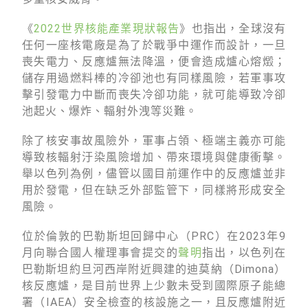
《
2022世界核能產業現狀報告
》也指出，全球沒有
任何一座核電廠是為了於戰爭中運作而設計，一旦
喪失電力、反應爐無法降溫，便會造成爐心熔燬；
儲存用過燃料棒的冷卻池也有同樣風險，若軍事攻
擊引發電力中斷而喪失冷卻功能，就可能導致冷卻
池起火、爆炸、輻射外洩等災難。
除了核安事故風險外，軍事占領、極端主義亦可能
導致核輻射汙染風險增加、帶來環境與健康衝擊。
舉以色列為例，儘管以國目前運作中的反應爐並非
用於發電，但在缺乏外部監管下，同樣將形成安全
風險。
位於倫敦的巴勒斯坦回歸中心（PRC）在2023年9
月向聯合國人權理事會提交的
聲明
指出，以色列在
巴勒斯坦約旦河西岸附近興建的迪莫納（Dimona）
核反應爐，是目前世界上少數未受到國際原子能總
署（IAEA）安全檢查的核設施之一，且反應爐附近