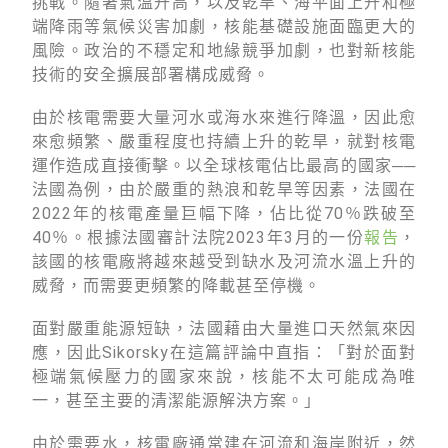
挑戰。隨著氣溫升高，以及乾旱、海平面上升和極
端降雨等氣候災害加劇，核能基礎設施面臨更大的
風險。政治的不穩定和地緣競爭加劇，也對新核能
技術的安全擴展部署構成威脅。
由於核電需要大量河水或海水來進行降溫，因此愈
來愈頻繁、嚴重程度也持續上升的乾旱，就對核電
運作造成直接衝擊。以全球核電佔比最高的國家──
法國為例，由於嚴重的熱浪和乾旱等因素，法國在
2022年的核電產量巨幅下降，佔比從70％跌破至
40％。根據法國審計法院2023年3月的一份
報告
，
該國的核電廠將越來越受到缺水及河流水溫上升的
威脅，而需要更頻繁的降載甚至停機。
面對嚴重能源短缺，法國藉由大量進口天然氣來因
應，因此Sikorsky在這篇評論中直指：「對於面對
極端氣候壓力的國家來說，核能不太可能成為唯
一，甚至主要的清潔能源解決方案。」
由於需要水，核電廠通常建在河流和海岸附近，然