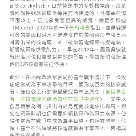
而Sikorsky指出，目前營運中的多數核電廠，都是
氣候韌性觀念被廣泛採用前所建造的，且都蓋在海
平面以上，因此承受著更高的威脅。她援引穆迪
（Moody）2020年的一份
分析報告
指出，氣候變遷
引發的暴雨和洪水可能淹沒位於美國東海岸和墨西
哥灣沿岸的核電廠，並「破壞輸電線路或變電站，
影響核電廠供電能力」。早在2012年，颶風桑迪就
曾因高水位和風暴對電網的影響，導致紐約和紐澤
西的3座核電廠被迫停機。
此外，在地緣政治緊張局勢甚至戰爭情形下，核設
施經常成為軍事攻擊的目標，而形成巨大的核安威
脅。綠色公民行動聯盟研究員林正原在〈
全世界沒
有一座核電廠考慮過如何在戰爭中運作
〉一文中以
俄烏戰爭為例，指出由於烏克蘭核電佔比過高，即
使在戰爭時期也仍需要仰賴核電作為電力來源，使
得核電廠在戰爭中成為軍事目標，包括被砲擊、佔
領，甚至在佔領後將核電廠轉為軍事基地，皆構成
多重核安威脅。