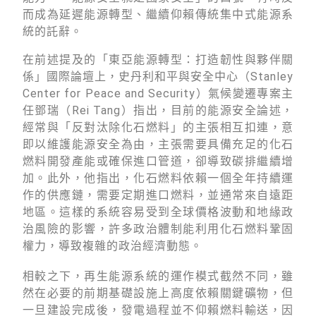
而成為延遲能源轉型、繼續仰賴傳統集中式能源系
統的託辭。
在前述提及的「東亞能源轉型：打造韌性與夥伴關
係」國際論壇上，史丹利和平與安全中心（Stanley
Center for Peace and Security）氣候變遷專案主
任鄧瑞（Rei Tang）指出，目前的能源安全論述，
經常與「反對汰除化石燃料」的主張相互扣連，意
即以維護能源安全為由，主張需要具備充足的化石
燃料開發產能或確保進口管道，卻導致碳排繼續增
加。此外，他指出，化石燃料依賴一個全年持續運
作的供應鏈，需要定期進口燃料，並通常來自遠距
地區。這樣的系統容易受到全球價格波動和地緣政
治風險的影響，許多政治體制能利用化石燃料鞏固
權力，導致複雜的政治經濟動態。
相較之下，再生能源系統的運作模式截然不同，雖
然在必要的前期基礎設施上高度依賴關鍵礦物，但
一旦建設完成後，發電過程並不仰賴燃料輸送，因