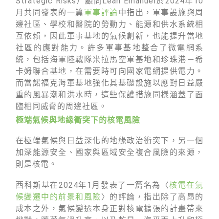
Strategic Risks）顧問Leah Emanuel於2024年10
月共同發表的一篇
軍事評論
中指出，軍事設施與周
邊社區、學校和醫院的勞動力、能源和供水系統相
互依賴，因此軍事基地的氣候創新，也能提升當地
社區的應對能力。許多軍事基地整合了微電網系
統，包括海軍陸戰隊米拉馬空軍基地和珍珠港－希
卡姆聯合基地，在需要時可向國家電網提供電力。
而當諾福克海軍基地強化其基礎設施以應對日益嚴
重的風暴潮和洪水時，這些保護措施同樣涵蓋了面
臨相同威脅的周邊社區。
極端氣候與地緣衝突下的核電風險
在極端氣候與日益深化的地緣政治衝突下，另一個
加深能源安全、國家與區域安全複合風險的來源，
則是核電。
西科斯基在2024年1月發表了一篇名為〈
核電在氣
候變遷中的前景和風險
〉的評論，指出除了高昂的
成本之外，氣候變遷本身正對核電擴張的計畫帶來