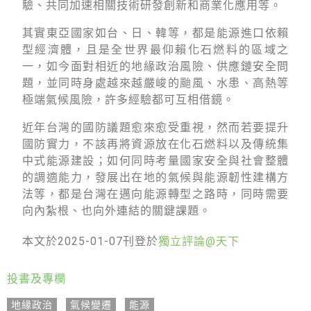
驗、共同加速相關技術研發創新和商業化應用等。
其實東亞國家如台、日、韓等，都是能源進口依賴
型經濟體，且是全世界最仰賴化石燃料的區域之
一，如今面對相近的地緣政治風險、供應鏈安全問
題，並同時身處越來越嚴峻的颱風、水患、高熱等
極端氣候風險，許多經驗都可互相借鏡。
近年台灣的國防議題愈來愈受重視，然而若要提升
國防實力，不該再將資源放在化石燃料以及傳統集
中式能源建設；如何同時考量國家安全與社會整體
的調適能力，發展出在地的氣候與能源韌性建構方
法等，都是台灣在邁向能源轉型之路時，同時需要
向內紮根、也向外連結的關鍵課題。
本文於2025-01-07刊登於
獨立評論@天下
投書及專欄
地緣政治
,
氣候變遷
,
能源