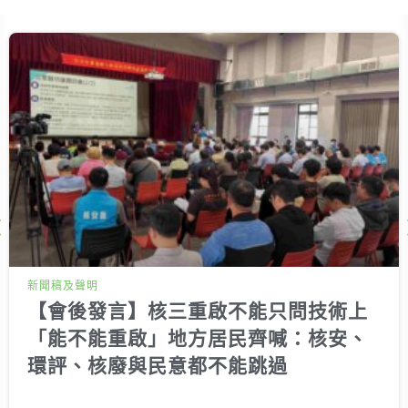
Next
新聞稿及聲明
【會後發言】核三重啟不能只問技術上
「能不能重啟」地方居民齊喊：核安、
環評、核廢與民意都不能跳過