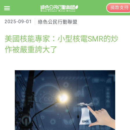
捐款支持
2025-09-01
EN
訂閱電子報
綠色公民行動聯盟
美國核能專家：小型核電SMR的炒
關於綠盟
作被嚴重誇大了
綠盟簡介
大事記
綠盟團隊
聯絡資訊
捐款徵信
年度報告與財報