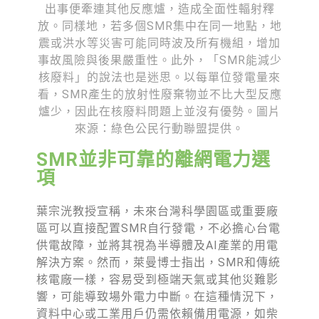
出事便牽連其他反應爐，造成全面性輻射釋
放。同樣地，若多個SMR集中在同一地點，地
震或洪水等災害可能同時波及所有機組，增加
事故風險與後果嚴重性。此外，「SMR能減少
核廢料」的說法也是迷思。以每單位發電量來
看，SMR產生的放射性廢棄物並不比大型反應
爐少，因此在核廢料問題上並沒有優勢。圖片
來源：綠色公民行動聯盟提供。
SMR並非可靠的離網電力選
項
葉宗洸教授宣稱，未來台灣科學園區或重要廠
區可以直接配置SMR自行發電，不必擔心台電
供電故障，並將其視為半導體及AI產業的用電
解決方案。然而，萊曼博士指出，SMR和傳統
核電廠一樣，容易受到極端天氣或其他災難影
響，可能導致場外電力中斷。在這種情況下，
資料中心或工業用戶仍需依賴備用電源，如柴