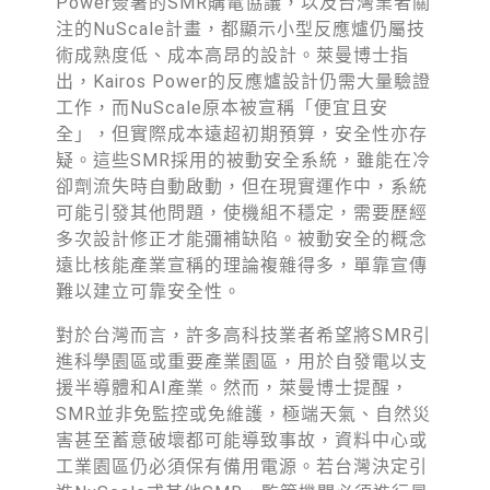
Power簽署的SMR購電協議，以及台灣業者關
注的NuScale計畫，都顯示小型反應爐仍屬技
術成熟度低、成本高昂的設計。萊曼博士指
出，Kairos Power的反應爐設計仍需大量驗證
工作，而NuScale原本被宣稱「便宜且安
全」，但實際成本遠超初期預算，安全性亦存
疑。這些SMR採用的被動安全系統，雖能在冷
卻劑流失時自動啟動，但在現實運作中，系統
可能引發其他問題，使機組不穩定，需要歷經
多次設計修正才能彌補缺陷。被動安全的概念
遠比核能產業宣稱的理論複雜得多，單靠宣傳
難以建立可靠安全性。
對於台灣而言，許多高科技業者希望將SMR引
進科學園區或重要產業園區，用於自發電以支
援半導體和AI產業。然而，萊曼博士提醒，
SMR並非免監控或免維護，極端天氣、自然災
害甚至蓄意破壞都可能導致事故，資料中心或
工業園區仍必須保有備用電源。若台灣決定引