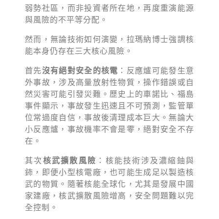
弱勢社區，而非投資者所在地，再度重演能源
與風險的不平等分配。
然而，無論技術如何演變，拉瑪納博士強調核
能本身仍存在三大核心風險。
首先
沒有絕對安全的核電
：反應爐可能發生意
外事故，涉及高量放射性物質，操作錯誤或自
然災害可能引發災難。歷史上的車諾比、福島
事件顯示，事故發生迅速且不可預測，監管單
位常過度自信，事故後清理成本巨大。無論大
小反應爐，事故機率不會是零，絕對安全不存
在。
其次
核武擴散風險
：核能技術涉及濃縮鈾與
鈽，即便小型核電廠，也可能生成足以製造核
武的物質。隨著核能全球化，尤其是發展中國
家建廠，核武擴散風險增高，安全問題難以完
全控制。