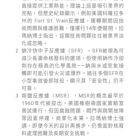
直接提供工業熱能。理論上這是吸引業界的
亮點，但歷史紀錄顯示，例如美國科羅拉多
州的 Fort St. Vrain反應爐，運轉期間因技
術問題與維護困難，僅運行14年便關閉。拉
瑪納博士指出，這類技術問題往往被業界淡
化或忽略。
鈉冷快中子反應爐（SFR），SFR被視為可
減少長壽命核廢料的選項，但使用鈉作冷卻
劑存在極高的化學風險——鈉與水或空氣接
觸即可能引發火災或爆炸。過往多個SFR在
小型事故後即除役，顯示其「安全性」仍不
可靠。
熔鹽反應爐（MSR），MSR的概念最早於
1960年代被提出，美國橡樹嶺國家實驗室
曾試運行，但因腐蝕問題、閥門與跳閘故障
等因素停運，商業化未果。拉瑪納博士強
調，即便今天的設計再進步，仍需面對核廢
料處理困難及長期安全挑戰。