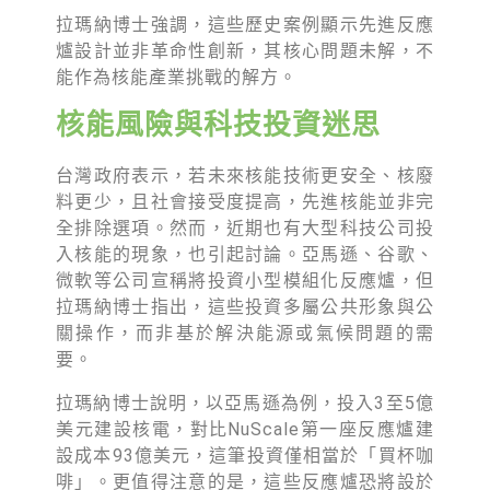
拉瑪納博士強調，這些歷史案例顯示先進反應
爐設計並非革命性創新，其核心問題未解，不
能作為核能產業挑戰的解方。
核能風險與科技投資迷思
台灣政府表示，若未來核能技術更安全、核廢
料更少，且社會接受度提高，先進核能並非完
全排除選項。然而，近期也有大型科技公司投
入核能的現象，也引起討論。亞馬遜、谷歌、
微軟等公司宣稱將投資小型模組化反應爐，但
拉瑪納博士指出，這些投資多屬公共形象與公
關操作，而非基於解決能源或氣候問題的需
要。
拉瑪納博士說明，以亞馬遜為例，投入3至5億
美元建設核電，對比NuScale第一座反應爐建
設成本93億美元，這筆投資僅相當於「買杯咖
啡」。更值得注意的是，這些反應爐恐將設於