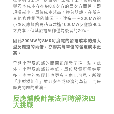
拉瑪納博士進一步說明，工程學上，設施規模
與資本成本存在約0.6次方的冪次方關係，即
規模越小，單位成本越高。換句話說，在所有
其他條件相同的情況下，建造一座200MW的
小型反應爐約需花費建造1000MW反應爐40%
之成本，但其發電量卻僅為後者的20%。
因此200MW的SMR每度電的發電成本約是大
型反應爐的兩倍，亦即其每單位的發電成本更
高。
早期小型反應爐的關閉正印證了這一點。此
外，小型反應爐效率低，單位發電所需鈾更
多，產生的核廢料也更多。由此可見，所謂
「小型模組化」並非安全或經濟的革新，而是
歷史問題的重演。
反應爐設計無法同時解決四
大挑戰