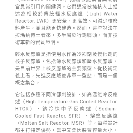
徵才資訊
官員常引用的關鍵詞。它們通常被擁核人士描
活動行事曆
述為相較於傳統輕水反應爐（Light Water
Reactor, LWR）更安全、更高效、可減少核廢
活動紀錄
料產生，並且能更快建造。然而，這些說法在
拉瑪納博士看來，多半屬於行銷噱頭，而非技
教育推廣申請
術革新的實質證明。
加入志工
輕水反應爐是指使用水作為冷卻劑及慢化劑的
核子反應爐，包括沸水反應爐和壓水反應爐，
是目前世界上核反應爐的主要類型。從技術定
義上看，先進反應爐並非單一型態，而是一個
概念集合。
它包括多種不同冷卻劑設計，如高溫氣冷反應
爐（High Temperature Gas Cooled Reactor,
HTGR）、鈉冷快中子反應爐（Sodium-
Cooled Fast Reactor, SFR）、熔鹽反應爐
（Molten Salt Reactor, MSR）等，每種設計
都主打特定優勢，當中又會因裝置容量大小，