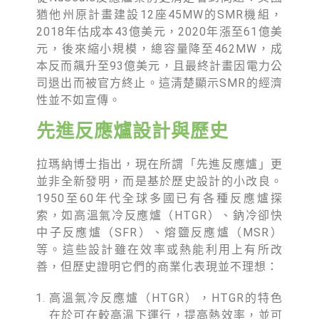
猶他州原計畫建設12座45MW的SMR機組，
2018年估成本43億美元，2020年漲至61億美
元，後來縮小規模，總容量降至462MW，成
本反而飆升至93億美元，且最終計畫因電力公
司退出而被官方終止。這清楚顯示SMR的經濟
性並不如宣傳。
先進反應爐設計與歷史
拉瑪納博士指出，現在所謂「先進反應爐」更
並非全新發明，而是基於歷史設計的小改良。
1950至60年代全球多國已有各種反應爐探
索，如高溫氣冷反應爐（HTGR）、鈉冷卻快
中子反應爐（SFR）、熔鹽反應爐（MSR）
等。這些設計雖在效率或熱能利用上有所改
善，但歷史證明它們的商業化表現並不理想：
高溫氣冷反應爐（HTGR），HTGR的特色
在於可在較高溫下運行，提高熱效率，並可