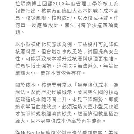
拉瑪納博士回顧2003年麻省理工學院核工系
報告指出，核電廠面臨四大基本挑戰：成本高
昂、核災風險、核廢處理，以及核武擴散。任
何單一反應爐設計，無法同時解決這四項問
題。
以小型模組化反應爐為例，某些設計可能降低
核廢料量，但會增加事故風險；試圖提高安全
性，可能導致成本攀升或核廢料處理更複雜。
拉瑪納博士強調，這種取捨無法避免，無論反
應爐大小，問題本質依舊存在。
關於成本，核能業者常以「量產降低成本」為
說法。然而歷史經驗顯示，美國與法國的核電
廠建造成本隨時間上升，未見下降趨勢。即便
追求學習曲線效應，必須建造大量小型反應爐
才能彌補規模經濟的缺失，然而這個數量極為
龐大，且本身單位成本仍高於再生能源。
從NuScale反應爐案例更清楚看到問題：美國