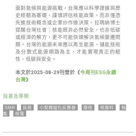
面對氣候與能源挑戰，台灣應以科學證據與歷
史經驗為基礎，謹慎評估核能政策，而非僅憑
先進技術概念或企業炒作做決策。拉瑪納博士
提醒台灣社會：核能既非必然安全，也非低碳
或經濟的解方，更不可能快速解決氣候變遷問
題。台灣的能源未來應以再生能源、儲能技術
及分散式能源網路為主，才能實現真正的韌
性、低碳與安全。
本文於2025-08-29刊登於《
今周刊ESG永續
台灣
》
投書及專欄
SMR
,
反核
,
小型模組化反應器
,
廢核
,
核廢料
,
核
能
,
核電