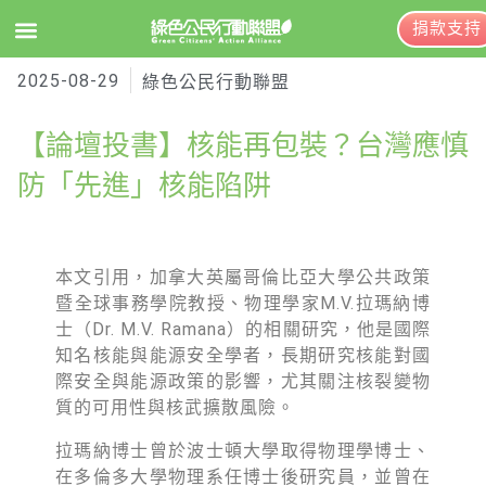
捐款支持
2025-08-29
EN
訂閱電子報
綠色公民行動聯盟
【論壇投書】核能再包裝？台灣應慎
關於綠盟
防「先進」核能陷阱
綠盟簡介
大事記
本文引用，加拿大英屬哥倫比亞大學公共政策
暨全球事務學院教授、物理學家M.V.拉瑪納博
綠盟團隊
士（Dr. M.V. Ramana）的相關研究，他是國際
聯絡資訊
知名核能與能源安全學者，長期研究核能對國
際安全與能源政策的影響，尤其關注核裂變物
捐款徵信
質的可用性與核武擴散風險。
年度報告與財報
拉瑪納博士曾於波士頓大學取得物理學博士、
在多倫多大學物理系任博士後研究員，並曾在