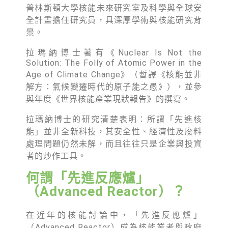
綠盟倡議
普林斯頓大學核能未來研究室及科學與全球安
全計畫擔任研究員，具深厚學術與核能研究背
廢除核電
景。
淨零轉型
拉瑪納博士著有《Nuclear Is Not the
Solution: The Folly of Atomic Power in the
透明足跡
Age of Climate Change》（暫譯《核能並非
綠盟觀點
解方：氣候變遷時代的原子能之愚》），並參
與年度《世界核能產業現狀報告》的撰寫。
新聞稿及聲明
拉瑪納博士的研究清楚表明：所謂「先進核
投書及專欄
能」並非全新科技，其安全性、經濟性及廢料
處理問題仍然未解，而且往往只是企業與投資
工作側記
者的炒作工具。
出版及義賣品
何謂「先進反應爐」
（Advanced Reactor）？
參與綠盟
捐款支持
在近年的核能討論中，「先進反應爐」
（Advanced Reactor）成為核能業者與政府