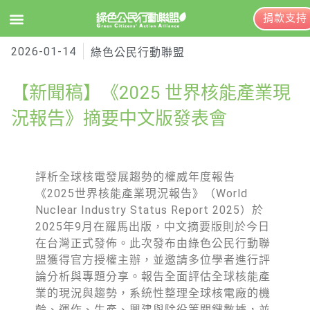
捐款支持
2026-01-14
EN
訂閱電子報
綠色公民行動聯盟
【新聞稿】《2025 世界核能產業現
關於綠盟
況報告》摘要中文版發表會
綠盟簡介
大事記
評析全球核電發展趨勢的權威年度報告
《2025世界核能產業現況報告》（World
綠盟團隊
Nuclear Industry Status Report 2025）於
聯絡資訊
2025年9月在羅馬出版，中文摘要版則於今日
在台灣正式發佈。此次發布由綠色公民行動聯
捐款徵信
盟獲得官方授權主辦，並邀請多位學者進行評
論分析與專題分享。報告全面評估全球核能產
年度報告與財報
業的現況與趨勢，系統性整理全球核電廠的機
齡、運作、生產、興建與除役等關鍵數據，並