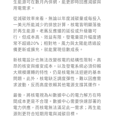
生能源可在數月內併網，能更即時回應減碳與
用電需求。
從減碳效率來看，無論以年度減碳量或每投入
一美元所能減少的排放計算，核電皆明顯落後
於再生能源。老舊反應爐的延役或升級雖可
行，但成本高、效益有限，發電量提升幅度通
常不超過20%；相對地，風力與太陽能透過設
備更新或擴充，就能實現倍數成長。
新核電設計也無法改變核電的結構性限制。高
昂的核安與維安成本，以及發電系統必須仰賴
大規模運轉的特性，仍是核電無法迴避的基本
問題。此外，核電缺乏調度彈性，難以因應需
求波動，反而高度依賴其他電源支撐其運作。
最後，將核電視為AI數據中心的電力解方在時
間成本更是不合理。數據中心需要快速部署的
電力供應，而核電無法滿足此一需求；再生能
源則更符合短期用電與減碳目標。