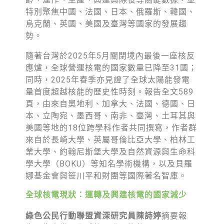
綠盟倡議
特別聚焦中國、法國、日本、俄羅斯、韓國、
廢除核電
烏克蘭、英國、美國及臺灣等國家的發展趨
勢。
淨零轉型
隨著台灣於2025年5月關閉境內最後一座核反
透明足跡
應爐，全球營運核電的國家數量已降至31國；
同時，2025年春季亦見證了全球太陽能發電
綠盟觀點
量首度超越核能的歷史性時刻。報告全文589
新聞稿及聲明
頁，由來自奧地利、加拿大、法國、德國、日
本、立陶宛、墨西哥、南非、臺灣、土耳其與
投書及專欄
美國等地的18位跨學科作者共同撰寫，作者群
來自於長崎大學、英屬哥倫比亞大學、柏林工
工作側記
業大學、約翰尼斯堡大學及自然資源與生命科
學大學（BOKU）等知名學術機構，以及貝羅
出版及義賣品
娜基金會與笹川平和財團等國際著名智庫。
參與綠盟
全球核電現狀：運轉及興建核電的國家減少
捐款支持
綠色公民行動聯盟資深研究員陳詩婷
摘要報