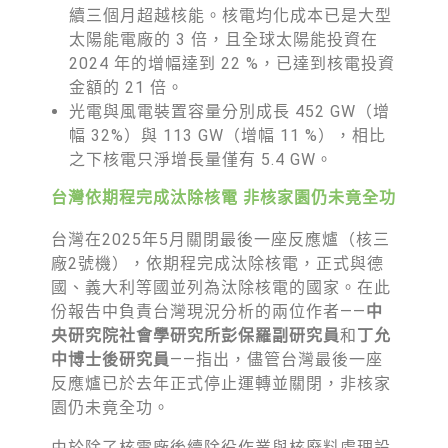
續三個月超越核能。核電均化成本已是大型
太陽能電廠的 3 倍，且全球太陽能投資在
2024 年的增幅達到 22 %，已達到核電投資
金額的 21 倍。
光電與風電裝置容量分別成長 452 GW（增
幅 32%）與 113 GW（增幅 11 %），相比
之下核電只淨增長量僅有 5.4 GW。
台灣依期程完成汰除核電 非核家園仍未竟全功
台灣在2025年5月關閉最後一座反應爐（核三
廠2號機），依期程完成汰除核電，正式與德
國、義大利等國並列為汰除核電的國家。在此
份報告中負責台灣現況分析的兩位作者——
中
央研究院社會學研究所彭保羅副研究員
和
丁允
中博士後研究員
——指出，儘管台灣最後一座
反應爐已於去年正式停止運轉並關閉，非核家
園仍未竟全功。
由於除了核電廠後續除役作業與核廢料處理設