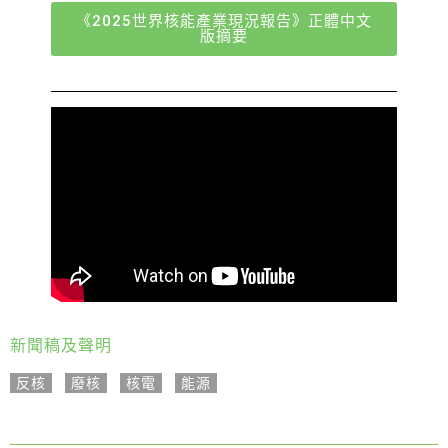
《2025世界核能產業現況報告》正體中文
版摘要
新聞稿及聲明
反核
,
廢核
,
核電
,
能源