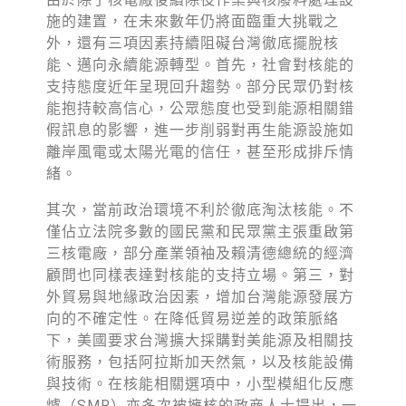
施的建置，在未來數年仍將面臨重大挑戰之
外，還有三項因素持續阻礙台灣徹底擺脫核
能、邁向永續能源轉型。首先，社會對核能的
支持態度近年呈現回升趨勢。部分民眾仍對核
能抱持較高信心，公眾態度也受到能源相關錯
假訊息的影響，進一步削弱對再生能源設施如
離岸風電或太陽光電的信任，甚至形成排斥情
緒。
其次，當前政治環境不利於徹底淘汰核能。不
僅佔立法院多數的國民黨和民眾黨主張重啟第
三核電廠，部分產業領袖及賴清德總統的經濟
顧問也同樣表達對核能的支持立場。第三，對
外貿易與地緣政治因素，增加台灣能源發展方
向的不確定性。在降低貿易逆差的政策脈絡
下，美國要求台灣擴大採購對美能源及相關技
術服務，包括阿拉斯加天然氣，以及核能設備
與技術。在核能相關選項中，小型模組化反應
爐（SMR）亦多次被擁核的政商人士提出，一