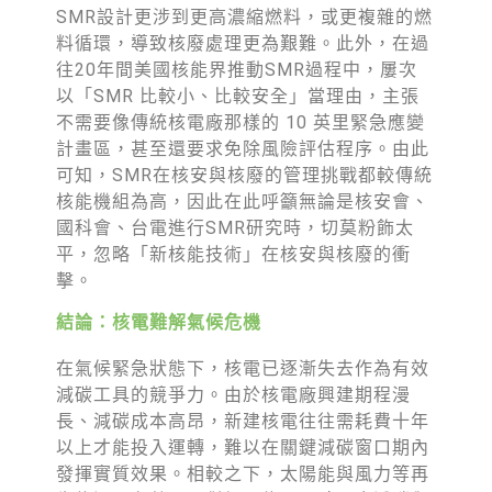
SMR設計更涉到更高濃縮燃料，或更複雜的燃
料循環，導致核廢處理更為艱難。此外，在過
往20年間美國核能界推動SMR過程中，屢次
以「SMR 比較小、比較安全」當理由，主張
不需要像傳統核電廠那樣的 10 英里緊急應變
計畫區，甚至還要求免除風險評估程序。由此
可知，SMR在核安與核廢的管理挑戰都較傳統
核能機組為高，因此在此呼籲無論是核安會、
國科會、台電進行SMR研究時，切莫粉飾太
平，忽略「新核能技術」在核安與核廢的衝
擊。
結論：核電難解氣候危機
在氣候緊急狀態下，核電已逐漸失去作為有效
減碳工具的競爭力。由於核電廠興建期程漫
長、減碳成本高昂，新建核電往往需耗費十年
以上才能投入運轉，難以在關鍵減碳窗口期內
發揮實質效果。相較之下，太陽能與風力等再