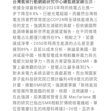
台灣氣候行動網絡研究中心總監趙家緯
強調，
依據全球最新統計2025年時的核電占比進一
步下降至8.8%，已被光電超越。而雖然台灣核
電支持者們常常提出COP28時全球核能增為三
倍的宣言，強調其在減碳的貢獻。但依據國際
能源總署最新世界能源展望報告，在不同情境
核電占比都僅只維持在9%，相較之下，若要
達成淨零，2050年時再生能源的占比甚至要
達到89%。且若以成本分析，無論是美國、歐
洲或是中國，核電發電成本相較離岸風力與光
電都欠缺競爭力。而各方寄望極深的SMR，事
實上最樂觀的估計，發電占比最多達到2%，
對未來電力系統去碳化貢獻甚微。而台灣國家
原子能科技研究院已預計編列4年8億元的研究
計畫，推動SMR研究，強調要掌握「新核能技
術發展所需面臨的核安、核廢、法規議題。」
在此強調，前美國核管會主席 Macfarlane 團
隊的研究已指出SMR相較於傳統核電機組，單
位發電量衍生的核廢料將達2~30倍，且許多