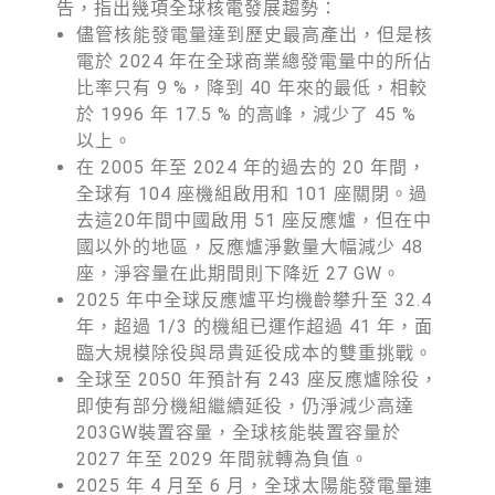
徵才資訊
告，指出幾項全球核電發展趨勢：
儘管核能發電量達到歷史最高產出，但是核
活動行事曆
電於 2024 年在全球商業總發電量中的所佔
比率只有 9 %，降到 40 年來的最低，相較
活動紀錄
於 1996 年 17.5 % 的高峰，減少了 45 %
以上。
教育推廣申請
在 2005 年至 2024 年的過去的 20 年間，
加入志工
全球有 104 座機組啟用和 101 座關閉。過
去這20年間中國啟用 51 座反應爐，但在中
國以外的地區，反應爐淨數量大幅減少 48
座，淨容量在此期間則下降近 27 GW。
2025 年中全球反應爐平均機齡攀升至 32.4
年，超過 1/3 的機組已運作超過 41 年，面
臨大規模除役與昂貴延役成本的雙重挑戰。
全球至 2050 年預計有 243 座反應爐除役，
即使有部分機組繼續延役，仍淨減少高達
203GW裝置容量，全球核能裝置容量於
2027 年至 2029 年間就轉為負值。
2025 年 4 月至 6 月，全球太陽能發電量連