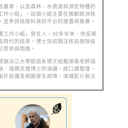
態農業、以及森林、水資源與瀕危物種的
工作小組」，這個小組主要在推動歐洲核
，並參與核廢料資訊平台的建置與推廣。
護工作小組」發言人。30多年來，他長期
能時代的結束，博士目前關注核設施除役
公眾參與問題。
感謝淡江大學歐語系德文組戴達衛老師協
納．瑞德克爾博士的演講，經口譯整理，
由於設備及網路發生故障，演講影片無法