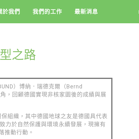
關於我們
我們的工作
最新消息
盟
綠盟倡議
綠盟觀點
型之路
介
廢除核電
新聞稿及聲明
記
淨零轉型
投書及專欄
隊
透明足跡
工作側記
活
ND）博納．瑞德克爾（Bernd
訊
出版及義賣品
體視角，回顧德國實現非核家園後的成績與展
信
教
重要的國際環保組織，其中德國地球之友是德國具代表
與財報
期致力於自然保護與環境永續發展，現擁有
落推動行動。