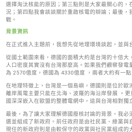
選擇淘汰核能的原因；第三點則是大家最關心的，
況；第四點我會談談關於重啟核電的辯論；最後，
戰。
背景資訊
在正式進入主題前，我想先從地理環境談起，並與
從國土範圍來看，德國的面積大約是台灣的十倍大
人口密度其實沒有台灣那麼高。如果我們觀察發電量
為 2570億度，德國為 4330億度 ，兩者大約有
在地理特徵上，台灣是一個島嶼，德國則是位於歐
離岸風電主要只能在北海、波羅的海沿岸發展 。更
國深深嵌入在歐盟的整體電網中，這與台灣相對獨
最後，為了讓大家理解德國廢核討論的背景，我必
選並組成了新政府。前任政府是由社民黨、綠黨與
現任的新政府則是由較保守的政黨與社民黨組成的