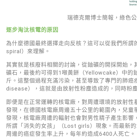
瑞德克爾博士簡報，綠色公
逐步淘汰核電的原因
為什麼德國最終選擇走向反核？這可以從我們所謂的「核廢
spiral）來理解。
其實就是核廢料相關的討論，從鈾礦的開採開始，其
礦石，最後約可得到1噸黃餅（Yellowcake）中的
斤。這整個過程充滿污染，甚至導致了專門的肺癌疾病「施
disease），這就是由放射性粉塵造成的，同時
即便是在正常運轉的核電廠，對周遭環境的放射性暴
發現，在德國核電廠周邊五十公里的範圍內，兒童
發現，核電廠周遭的輻射也會對男性精子產生影響
所謂「消失的女孩」（Lost girls）現象。而最
周邊的癌症發生率上升，每年約造成6400人死亡。