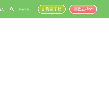
訂閱電子報
捐款支持
EN
參與綠盟
捐款支持
徵才資訊
動行事曆
活動紀錄
育推廣申請
加入志工