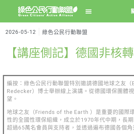
2026-05-12
綠色公民行動聯盟
關於綠
【講座側記】德國非核轉
綠盟簡
大事
綠盟團
編按：綠色公民行動聯盟特別邀請德國地球之友（BU
聯絡資
Redecker）博士舉辦線上演講。從德國環保團
望。
捐款徵
地球之友（Friends of the Earth ）是
年度報告
性的全國性環保組織，成立於1970年代中期，長
超過65萬名會員與支持者，並透過遍布德國各個角