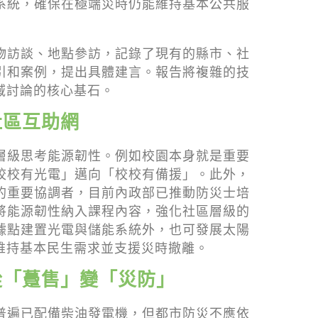
系統，確保在極端災時仍能維持基本公共服
物訪談、地點參訪，記錄了現有的縣市、社
引和案例，提出具體建言。報告將複雜的技
域討論的核心基石。
社區互助網
層級思考能源韌性。例如校園本身就是重要
校校有光電」邁向「校校有備援」。此外，
的重要協調者，目前內政部已推動防災士培
將能源韌性納入課程內容，強化社區層級的
據點建置光電與儲能系統外，也可發展太陽
維持基本民生需求並支援災時撤離。
從「躉售」變「災防」
普遍已配備柴油發電機，但都市防災不應依