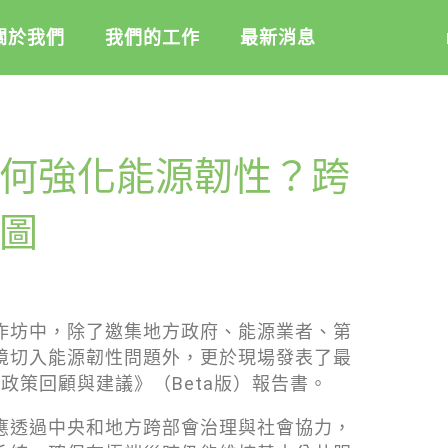
關於我們
我們的工作
最新消息
盟
綠盟倡議
綠盟觀點
何強化能源韌性？跨
介
廢除核電
新聞稿及聲明
記
淨零轉型
投書及專欄
圖
隊
透明足跡
工作側記
活
訊
出版及義賣品
作坊中，除了邀集地方政府、能源業者、第
信
教
境切入能源韌性問題外，更於現場發表了最
與財報
政策回顧與建議》（Beta版）報告書。
應透過中央和地方跨部會治理與社會協力，