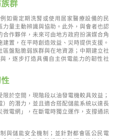
弱族群
，例如需定期洗腎或使用居家醫療設備的民
區力量主動辨識與協助。此外，與會者也認
的合作夥伴，未來可由地方政府扮演媒合角
施建置，在平時創造效益、災時提供支援。
社區盤點脆弱族群與在地資源；中期建立社
參與，逐步打造具備自主供電能力的韌性社
韌性
受限於空間，現階段以油發電機較具效益；
電）的潛力，並且適合搭配儲能系統以達長
災微電網」，在斷電時獨立運作，支撐通訊
控制與儲能安全機制；並針對都會區公民電