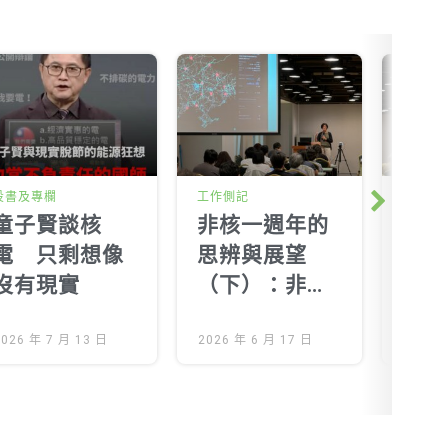
投書及專欄
工作側記
工作側
Next
童子賢談核
非核一週年的
非核
電 只剩想像
思辨與展望
思辨
沒有現實
（下）：非核
（上
家園的里程
政治
2026 年 7 月 13 日
碑、社會意義
2026 年 6 月 17 日
逐下
2026 
與未來挑戰
源民