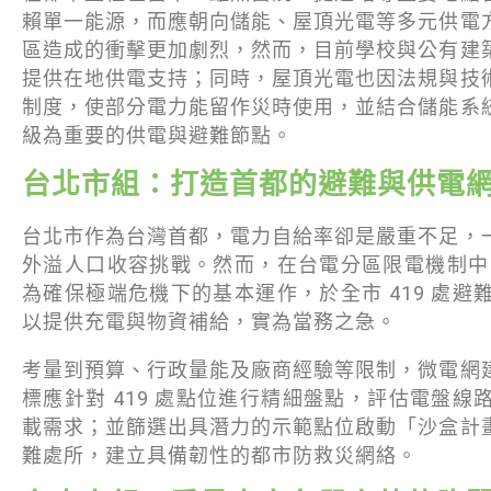
賴單一能源，而應朝向儲能、屋頂光電等多元供電
區造成的衝擊更加劇烈，然而，目前學校與公有建
提供在地供電支持；同時，屋頂光電也因法規與技
制度，使部分電力能留作災時使用，並結合儲能系
級為重要的供電與避難節點。
台北市組：打造首都的避難與供電
台北市作為台灣首都，電力自給率卻是嚴重不足，
外溢人口收容挑戰。然而，在台電分區限電機制中，
為確保極端危機下的基本運作，於全市 419 處
以提供充電與物資補給，實為當務之急。
考量到預算、行政量能及廠商經驗等限制，微電網
標應針對 419 處點位進行精細盤點，評估電盤
載需求；並篩選出具潛力的示範點位啟動「沙盒計
難處所，建立具備韌性的都市防救災網絡。