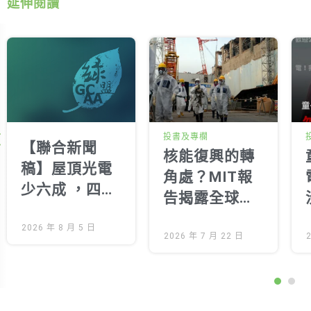
延伸閱讀
投書及專欄
【聯合新聞
核能復興的轉
稿】屋頂光電
角處？MIT報
少六成 ，四年
告揭露全球核
努力不如建商
能擴張的四大
兩天遊說 拒絕
2026 年 8 月 5 日
隱形代價
2026 年 7 月 22 日
半套光電，年
底歸還公民完
整新制