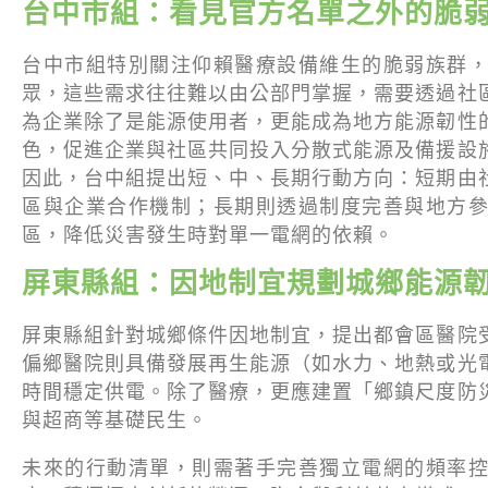
台中市組：看見官方名單之外的脆
台中市組特別關注仰賴醫療設備維生的脆弱族群
眾，這些需求往往難以由公部門掌握，需要透過社
為企業除了是能源使用者，更能成為地方能源韌性
色，促進企業與社區共同投入分散式能源及備援設
因此，台中組提出短、中、長期行動方向：短期由
區與企業合作機制；長期則透過制度完善與地方
區，降低災害發生時對單一電網的依賴。
屏東縣組：因地制宜規劃城鄉能源
屏東縣組針對城鄉條件因地制宜，提出都會區醫院
偏鄉醫院則具備發展再生能源（如水力、地熱或光
時間穩定供電。除了醫療，更應建置「鄉鎮尺度防
與超商等基礎民生。
未來的行動清單，則需著手完善獨立電網的頻率