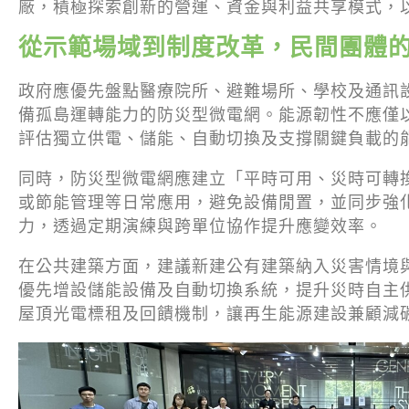
廠，積極探索創新的營運、資金與利益共享模式，
從示範場域到制度改革，民間團體
政府應優先盤點醫療院所、避難場所、學校及通訊
備孤島運轉能力的防災型微電網。能源韌性不應僅
評估獨立供電、儲能、自動切換及支撐關鍵負載的
同時，防災型微電網應建立「平時可用、災時可轉
或節能管理等日常應用，避免設備閒置，並同步強
力，透過定期演練與跨單位協作提升應變效率。
在公共建築方面，建議新建公有建築納入災害情境
優先增設儲能設備及自動切換系統，提升災時自主
屋頂光電標租及回饋機制，讓再生能源建設兼顧減