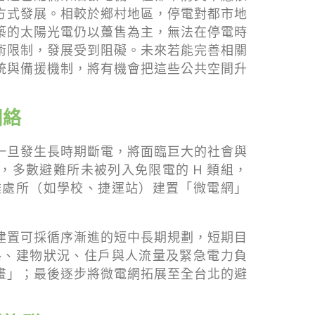
方式發展。相較於鄉村地區，停電對都市地
築的太陽光電仍以躉售為主，無法在停電時
術限制，發展受到阻礙。未來若能完善相關
統與備援機制，將有機會把這些公共空間升
網絡
一旦發生長時期斷電，將面臨巨大的社會與
多數避難所未被列入免限電的 H 類組，
避難處所（如學校、捷運站）建置「微電網」
建置可採循序漸進的短中長期規劃，短期目
線路、建物狀況、住戶與人流量及緊急電力負
畫」；最後逐步將微電網拓展至全台北的避