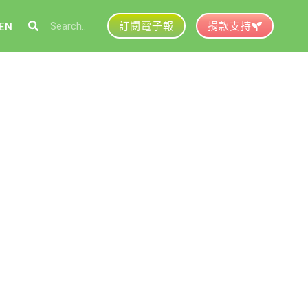
訂閱電子報
捐款支持
EN
參與綠盟
捐款支持
徵才資訊
動行事曆
活動紀錄
育推廣申請
加入志工