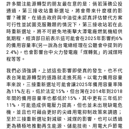
許多關注能源轉型的朋友最在意的是：倘若藻礁公投
通過，第三接收站重新選址，將會帶來什麼樣的影
響？確實，在過去政府與中油從未認真評估替代方案
可行性並試圖克服難題的情況下，第三接收站若在此
時重新選址，將不可避免地衝擊大潭電廠燃氣機組供
氣期程，經濟部日前表示這可能會在2025年影響約6%
的備用容量率(另一說為台電總經理在公聽會中提到的
2.4%)，也會影響台中火力發電廠「煤轉氣」的減煤時
程等等。
我們必須強調，上述這些影響即使真的發生，也不代
表台灣能源轉型的道路就走進死局。以電力備用容量
率來說，三接重新選址可能會讓2025年備用容量率降
為11%左右，低於法定15%，但台灣在2014年到2018
年間的備用容量率也都低於15%，其中更有三年低於
11%，可能造成供電壓力提高，但也並未出現缺電危
機，並且也可藉由更好的尖峰用電抑制政策來調適；
至於三接重新選址對減碳、減煤的影響，也可以透過
更為積極地推動再生能源、儲能技術、用電大戶節電