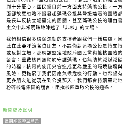
到十分憂心，國民黨目前一方面支持藻礁公投，一方
面卻故意忽略不提發起藻礁公投與聲援連署的團體都
是長年反核立場堅定的團體，甚至藻礁公投的理由書
主文中非常明確地陳述了「非核」的立場。
我們相信很多環保運動的支持者跟我們一樣焦慮，因
此在此要呼籲各位朋友，不論你對這場公投是持支持
或反對立場，都應該堅定地駁斥國民黨與擁核團體的
謊言：重啟核四無助於守護藻礁，也無助於減煤減碳
的時程，核電的使用只會造成更為嚴重的環境破壞與
風險，更拖累了我們因應氣候危機的行動。也希望有
更多朋友能從現在到公投那天，我們都會持續堅定地
粉碎核電集團的謊言，阻擋核四重啟公投的通過。
新聞稿及聲明
長期能源轉型願景