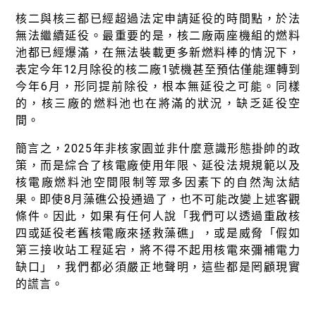
核二與核三都已經超過法定申請延役的時間點，於法
無法繼續延役。最重要的是，核二廠兩座機組的燃料
池都已經爆滿，在無法裝載更多新燃料棒的情況下，
表定今年12月除役的核二廠1號機甚至預估僅能運轉到
今年6月，形同提前除役，根本無延役之可能。同樣
的，核三廠的燃料池也在將滿的狀況，缺乏延役空
間。
簡言之，2025年非核家園並非什麼意識形態掛帥的政
策，而是綜合了核電廠使用年限、延役法規規範以及
核電廠燃料池空間限制等眾多因素下的自然淘汰結
果。即使8月藻礁公投通過了，也不可能改變上述客觀
條件。因此，如果有任何人說「我們可以透過重啟核
四或延役老舊核電廠來拯救藻礁」，或是威脅「假如
第三接收站工程延宕，將不得不起用核電來彌補電力
缺口」，我們都必須嚴正地聲明，這些都是罔顧現實
的謊言。