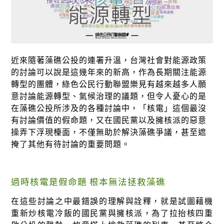
綠盟倡議
廢除核電
淨零轉型
近來隨著藻礁公投的連署升溫，台灣社會對能源政策
透明足跡
的討論可以說是這幾年來的新高，作為長期關注能源
綠盟觀點
轉型的團體，綠色公民行動聯盟樂見有越來越多人願
意討論能源轉型、氣候治理的議題，但令人憂心的是
新聞稿及聲明
在藻礁公投所涉及的各種討論中，「核電」這個最沒
有討論價值的假命題，又在國民黨以及擁核派的惡意
投書及專欄
操弄下浮現檯面，不僅無助於解決藻礁爭議，甚至遮
掩了其他有待討論的重要問題。
工作側記
出版及義賣品
過時核電是假命題 根本無法拯救藻礁
參與綠盟
在這些討論之中最錯誤的理解與詮釋，就是試圖藉機
捐款支持
重新炒核電冷飯的國民黨與擁核派，為了拉抬核四重