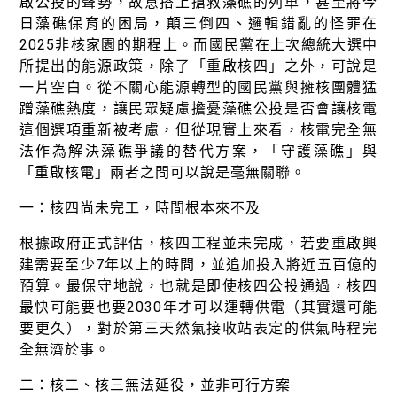
啟公投的聲勢，故意搭上搶救藻礁的列車，甚至將今
徵才資訊
日藻礁保育的困局，顛三倒四、邏輯錯亂的怪罪在
活動行事曆
2025非核家園的期程上。而國民黨在上次總統大選中
所提出的能源政策，除了「重啟核四」之外，可說是
活動紀錄
一片空白。從不關心能源轉型的國民黨與擁核團體猛
蹭藻礁熱度，讓民眾疑慮擔憂藻礁公投是否會讓核電
教育推廣申請
這個選項重新被考慮，但從現實上來看，核電完全無
加入志工
法作為解決藻礁爭議的替代方案，「守護藻礁」與
「重啟核電」兩者之間可以說是毫無關聯。
一：核四尚未完工，時間根本來不及
根據政府正式評估，核四工程並未完成，若要重啟興
建需要至少7年以上的時間，並追加投入將近五百億的
預算。最保守地說，也就是即使核四公投通過，核四
最快可能要也要2030年才可以運轉供電（其實還可能
要更久），對於第三天然氣接收站表定的供氣時程完
全無濟於事。
二：核二、核三無法延役，並非可行方案