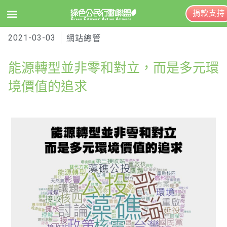
捐款支持
2021-03-03
EN
訂閱電子報
網站總管
能源轉型並非零和對立，而是多元環
關於綠盟
境價值的追求
綠盟簡介
大事記
綠盟團隊
聯絡資訊
捐款徵信
年度報告與財報