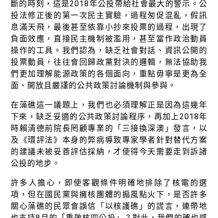
斷的時刻，這是2018年公投帶給社會最大的警示。公
投法修正後的第一次民主實驗，過程匆促混亂，假訊
息滿天飛，最後甚至依靠小抄來投票的過程，出現了
負面效應，直接民主機制被濫用，甚至當作政治動員
操作的工具。我們認為，缺乏社會對話、資訊公開的
投票動員，往往會回歸政黨對決的邏輯，無法協助我
們更加理解能源政策的各個面向，重點毋寧是更為全
面、開放且嚴謹的公共政策討論機制與參與。
在藻礁這一議題上，我們也必須理解正是因為這幾年
下來，缺乏妥適的公共政策討論程序，再加上2018年
時賴清德前院長罔顧專業的「三接換深澳」發言，以
及《環評法》本身的弊病導致專家學者針對替代方案
的建議未被妥善評估採納，才使得今天需要走到訴諸
公投的地步。
許多人擔心，即使客觀條件明確地排除了核電的選
項，但在國民黨與擁核團體的搧風點火下，是否許多
關心藻礁的民眾會誤信「以核護礁」的謊言，連帶地
也支持8月的「重啟核四公投」？對此，我們的確也感