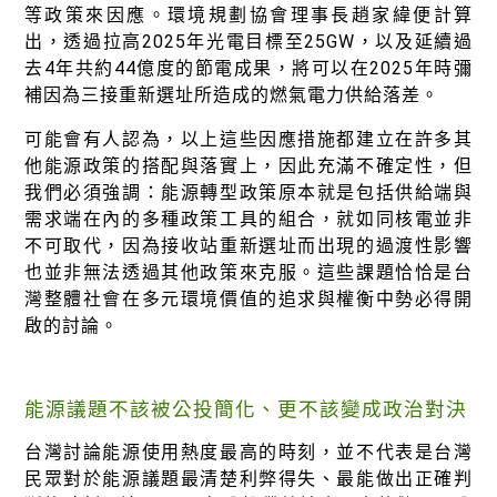
等政策來因應。環境規劃協會理事長趙家緯便計算
出，透過拉高2025年光電目標至25GW，以及延續過
去4年共約44億度的節電成果，將可以在2025年時彌
補因為三接重新選址所造成的燃氣電力供給落差。
可能會有人認為，以上這些因應措施都建立在許多其
他能源政策的搭配與落實上，因此充滿不確定性，但
我們必須強調：能源轉型政策原本就是包括供給端與
需求端在內的多種政策工具的組合，就如同核電並非
不可取代，因為接收站重新選址而出現的過渡性影響
也並非無法透過其他政策來克服。這些課題恰恰是台
灣整體社會在多元環境價值的追求與權衡中勢必得開
啟的討論。
能源議題不該被公投簡化、更不該變成政治對決
台灣討論能源使用熱度最高的時刻，並不代表是台灣
民眾對於能源議題最清楚利弊得失、最能做出正確判