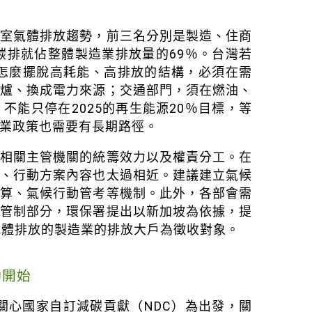
溫室氣體排放趨勢，前三名分別是製造、住商
碳排就佔整體製造業排放量的69％。台灣若
門怎麼擺脫高耗能、高排放的結構，必須在需
鍋爐、換成電力來源；交通部門，須在燃油、
能只停在2025的再生能源20％目標，等
業政策也需要有長期路徑。
強相關主管機關的統籌效力以及權責分工。在
長、行動方案內容也太過相近。建議建立氣候
預算、氣候行動管考等機制。此外，各部會需
價管制部分，環保署提出以新加坡為依據，提
氣體排放的製造業的排放大戶為徵收對象。
動開始
關心國家自訂減碳貢獻（NDC）為出發，關