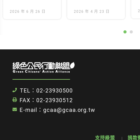
熱潮、國際論
屋頂光電與消
壇、拾荒體驗
2026 年 6 月 26 日
防安全應並行
2026 年 4 月 23 日
到戶外健行 邀
推進
請大眾第一手
體驗！
TEL：02-23930500
FAX：02-23930512
E-mail：gcaa@gcaa.org.tw
支持綠盟
捐款