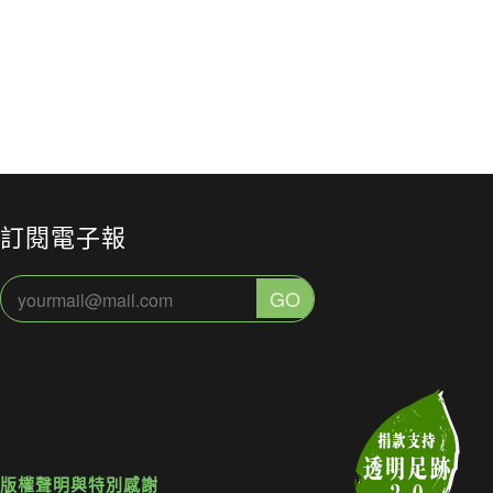
方 能源轉
氣候不平等，
弱族群
韌性與責
年 3 月 24 日
解析4大高風險
2026 年 2 月 6 日
起降溫
2026 年 1 月
族群：調適政
策如何接住被
遺落的人？
訂閱電子報
版權聲明與特別感謝