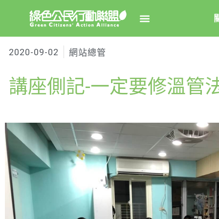
2020-09-02
網站總管
關於綠
講座側記-一定要修溫管法 2
綠盟簡
大事
綠盟團
聯絡資
捐款徵
年度報告