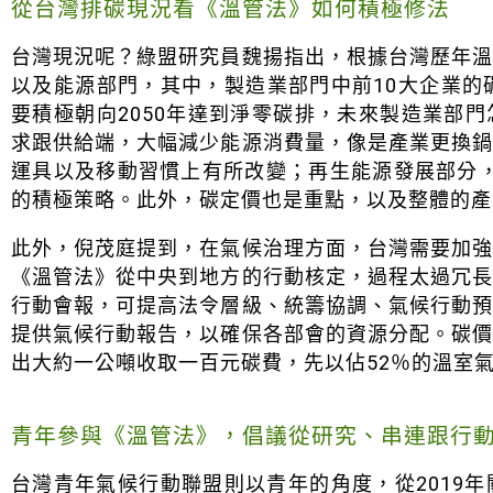
從台灣排碳現況看《溫管法》如何積極修法
台灣現況呢？綠盟研究員魏揚指出，根據台灣歷年
以及能源部門，其中，製造業部門中前10大企業的
要積極朝向2050年達到淨零碳排，未來製造業部
求跟供給端，大幅減少能源消費量，像是產業更換
運具以及移動習慣上有所改變；再生能源發展部分，不
的積極策略。此外，碳定價也是重點，以及整體的產
此外，倪茂庭提到，在氣候治理方面，台灣需要加
《溫管法》從中央到地方的行動核定，過程太過冗
行動會報，可提高法令層級、統籌協調、氣候行動
提供氣候行動報告，以確保各部會的資源分配。碳
出大約一公噸收取一百元碳費，先以佔52％的溫室
青年參與《溫管法》，倡議從研究、串連跟行
台灣青年氣候行動聯盟則以青年的角度，從2019年