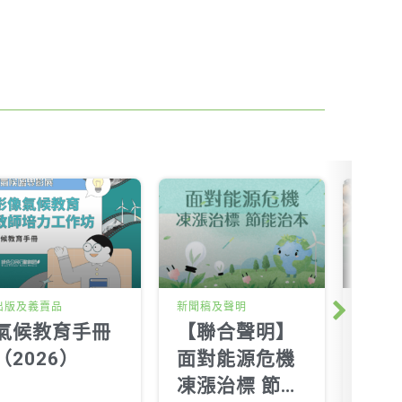
出版及義賣品
新聞稿及聲明
新聞稿
Next
氣候教育手冊
【聯合聲明】
【綠
（2026）
面對能源危機
反對
凍漲治標 節能
三重