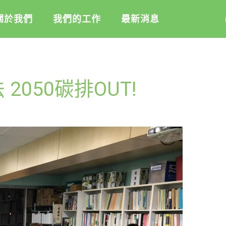
關於我們
我們的工作
最新消息
盟
綠盟倡議
綠盟觀點
050碳排OUT!
介
廢除核電
新聞稿及聲明
記
淨零轉型
投書及專欄
隊
透明足跡
工作側記
活
訊
出版及義賣品
信
教
與財報