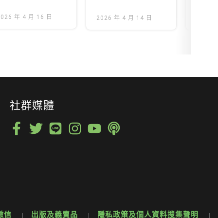
治本──呼籲立
是解
2026 年 4 月 16 日
即啟動「全國
2026 年 4 月 14 日
型需
2026 
節能運動」
任
社群媒體
徵信
出版及義賣品
隱私政策及個人資料搜集聲明