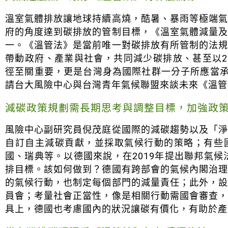
溫室氣體排放讓地球持續高燒，酷暑、暴雨等極端
府的角度達到碳排放的管制目標，《溫室氣體減量
一。《溫管法》是當前唯一對碳排放有所管制的法
帶動政府、產業與社會，共同減少碳排放、甚至以2
徑至關重要，更是台灣身為國際社群一分子所應當承
請台大風險中心與台灣青年氣候聯盟來談未來《溫管
減碳政策規劃需長期思考與調整目標，加強政
風險中心副研究員倪茂庭從國際的減碳趨勢以及「
自訂自主減碳貢獻，並採取氣候行動的策略；有些
國、瑞典等。以德國來說，在2019年提出聯邦氣候
排目標。該如何做到？德國有跨部會的氣候內閣治
的氣候行動，也制定每個部門的減量責任；此外，
員會；考量社會正當性，像是相關行動需國會審查
具上，德國也考慮國內的狀況讓碳有價化，有助於產