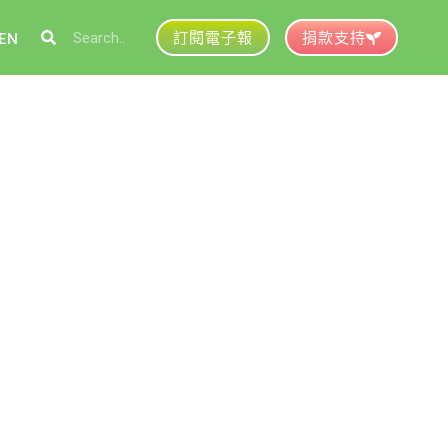
訂閱電子報
捐款支持
EN
參與綠盟
捐款支持
徵才資訊
動行事曆
活動紀錄
育推廣申請
加入志工