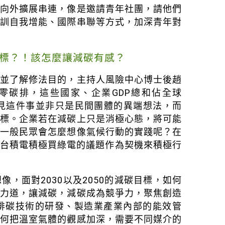
再向外擴展串連，像是邀請青年社團，請他們
幹訓自我增能、國際串聯等方式，加深青年對
的目標？！該怎麼讓減碳有感？
，並了解修法目的，主持人風險中心博士後趙
淨零碳排，這些國家、企業GDP總和佔全球
顯見這件事並非只是民間團體的異端想法，而
目標。企業若在減碳上只是消極心態，將可能
，一般民眾會怎麼想像氣候行動的實踐呢？在
近台積電積極買綠電的議題作為契機來積極行
，面對2030以及2050的減碳目標，如何
等力道，讓減碳，減碳成為競爭力，聚焦創造
排碳技術的研發、製造業產業內部的能效管
如何把溫室氣體的觀感加深，需要不同媒介的