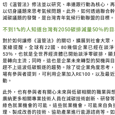
切《溫管法》修法並以研究、串連跟行動為核心，
以切身議題來思考氣候問題。此外，如何透過聯合
減碳議題的發聲，是台灣青年氣候行動聯盟的目標。
不到1%的人知道台灣有2050碳排減量50％
對於如何讓修《溫管法》的關切，擴展到社會大眾
家緯提醒，全球有22國、80幾個企業已經在談
53％，也就是全世界經濟體已開始談淨零碳排，
是轉向主流；同時，這也是企業未來轉型的契機與
趕不上這波低碳競逐的趨勢。除了從企業角度思考
場有參與者提到，可利用企業加入RE100，以及最
動。
此外，也有參與者有關心未來與低碳相關的職業與想像
廣納更多相關專業技術人員在減碳技術創新、研發
綠色就業機會的可能。這些就業機會，可能來自負
理、製成改善的技術、協助產業進行能源諮商等。