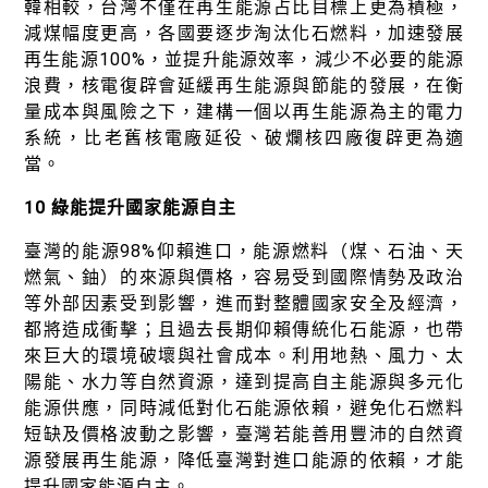
韓相較，台灣不僅在再生能源占比目標上更為積極，
減煤幅度更高，各國要逐步淘汰化石燃料，加速發展
再生能源100%，並提升能源效率，減少不必要的能源
浪費，核電復辟會延緩再生能源與節能的發展，在衡
量成本與風險之下，建構一個以再生能源為主的電力
系統，比老舊核電廠延役、破爛核四廠復辟更為適
當。
10 綠能提升國家能源自主
臺灣的能源98%仰賴進口，能源燃料（煤、石油、天
燃氣、鈾）的來源與價格，容易受到國際情勢及政治
等外部因素受到影響，進而對整體國家安全及經濟，
都將造成衝擊；且過去長期仰賴傳統化石能源，也帶
來巨大的環境破壞與社會成本。利用地熱、風力、太
陽能、水力等自然資源，達到提高自主能源與多元化
能源供應，同時減低對化石能源依賴，避免化石燃料
短缺及價格波動之影響，臺灣若能善用豐沛的自然資
源發展再生能源，降低臺灣對進口能源的依賴，才能
提升國家能源自主。