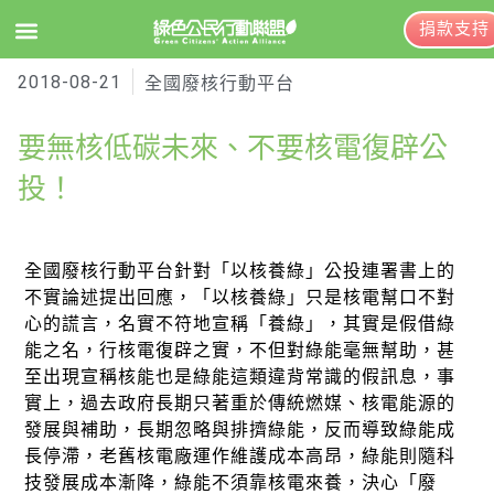
捐款支持
2018-08-21
EN
訂閱電子報
全國廢核行動平台
要無核低碳未來、不要核電復辟公
關於綠盟
投！
綠盟簡介
大事記
全國廢核行動平台針對「以核養綠」公投連署書上的
不實論述提出回應，「以核養綠」只是核電幫口不對
綠盟團隊
心的謊言，名實不符地宣稱「養綠」，其實是假借綠
能之名，行核電復辟之實，不但對綠能毫無幫助，甚
聯絡資訊
至出現宣稱核能也是綠能這類違背常識的假訊息，事
實上，過去政府長期只著重於傳統燃媒、核電能源的
捐款徵信
發展與補助，長期忽略與排擠綠能，反而導致綠能成
年度報告與財報
長停滯，老舊核電廠運作維護成本高昂，綠能則隨科
技發展成本漸降，綠能不須靠核電來養，決心「廢