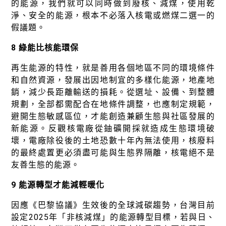
的能源，我們就可以同時做到廢核、減煤，使用乾
淨、安全的能源，根本不必落入核電或燃煤二選一的
假議題。
8 綠能比核能環保
再生能源的特性，就是善用各個地區不同的環境條件
和自然資源，發展出因地制宜的多樣化能源，地產地
銷，減少長距離輸送的損耗。從選址、設備、到整體
規劃，全部都需配合在地條件調整，也應制定規範，
避開生態敏感區位，才能創造兼顧生態與社區發展的
新能源。反觀核電廠從鈾礦開採就造成生態環境破
壞，電廠除役後的土地恐數十年內無法使用，核廢料
的最終處置更必須盡可能與生態界隔離，核電絕不是
友善生態的能源。
9 能源轉型才能減輕暖化
因應《巴黎協議》生效後的全球減碳趨勢，台灣目前
設定2025年「非核減煤」的能源轉型目標，若與日、