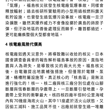
「氫爆」，福島核災就發生核電廠氫爆事故，同樣會
釋放輻射；過去核研所實驗用的小型用過核燃料露天
乾貯設施，也曾發生過氫爆污染事故，核電廠一旦汙
染擴散，雖然其爆炸威力不會像投擲於廣島的鈽原子
彈，但汙染地區的善後處理反而棘手，離首都過近，
更可能癱瘓整個大型都會地區。
4 核電廠風險代價高
核電廠如遇天災意外，將導致難以收拾的核災，日本
國會調查委員會的報告解析福島事故的原因，直指地
震與人為疏失，是導致核災的兩大元兇。福島核災
後，台電雖提出地震補強措施，但僅限於電驛、泵
浦、桶槽附屬設施等，真正核心的「核島區」是無法
進行強化的！核一、核二廠與核三廠分別位處在山腳
斷層與恆春斷層的孕震帶上，一旦斷層引發地震，孕
震帶上受到的衝擊最大。核四核四廠半徑80公里海域
內有70幾座海底火山，其中11座處於活火山狀態，又
因偷工減料、施工品質不佳，出廠前就發生過一堆離