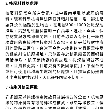
2 核廢料難以處理
核廢料是當今所有發電方式中最棘手難以處理的廢
料，現有科學技術無法降低其輻射強度，唯一辦法是
讓其永久隔離於生物圈，在地層300~1000公尺深層
掩埋，高放射性廢料需時一百萬年，選址、興建、保
存材質與方式都是問題，目前全球還沒有任何一座成
功啟用的高放射性核廢料處置場。即使是低放射性廢
料也需時三百年，台灣至今尚未找到適合且願意接受
的低放射性核廢場址，只能暫存於核電廠區與蘭嶼暫
時儲存場，核工業所謂的再處理、提煉技術並不成
熟，且風險更高，目前只有少數國家使用，不但台灣
並無可使用此種再生燃料的反應爐，且提煉後仍然會
產出高放射性廢料，因此許多國家不使用。
3 核能與核武擴散
許多國家以興建核電掩護其發展核武的企圖，核電廠
級的鈽原料是有可能轉移成核武，雖然等級較差，但
仍可以做為武器用途。核電廠雖不會「核爆」，但會