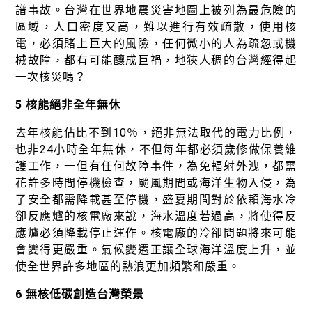
譜事故。台灣在世界地震災害地圖上被列為最危險的
區域，人口密度又高，難以進行有效疏散，使用核
電，必須賭上巨大的風險，任何微小的人為疏忽或機
械故障，都有可能釀成巨禍，地狹人稠的台灣經得起
一次核災嗎？
5 核能絕非全年無休
去年核能佔比不到10％，絕非無法取代的電力比例，
也非24小時全年無休，不但每年都必須歲修做保養維
護工作，一但有任何故障事件，為免輻射外洩，都需
花許多時間停機檢查，颱風期間或海洋生物入侵，為
了安全都需降載甚至停機，盛夏期間對於依賴海水冷
卻反應爐的核電廠來說，海水溫度若過高，將使得反
應爐必須降載停止運作。核電廠的冷卻問題將來可能
會變得更嚴重。氣候變遷正讓全球海洋溫度上升，並
使全世界許多地區的熱浪更加頻繁和嚴重。
6 無核低碳創造台灣榮景