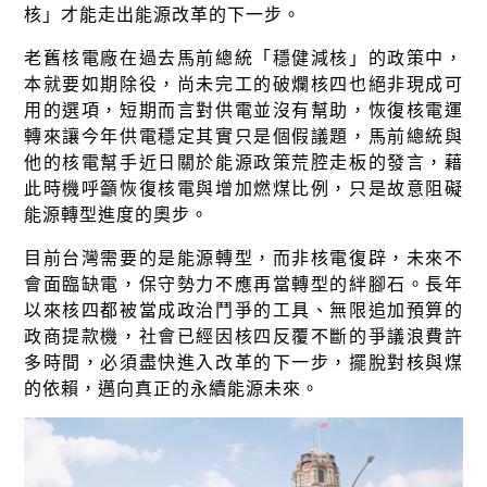
綠盟倡議
核」才能走出能源改革的下一步。
廢除核電
老舊核電廠在過去馬前總統「穩健減核」的政策中，
本就要如期除役，尚未完工的破爛核四也絕非現成可
淨零轉型
用的選項，短期而言對供電並沒有幫助，恢復核電運
透明足跡
轉來讓今年供電穩定其實只是個假議題，馬前總統與
他的核電幫手近日關於能源政策荒腔走板的發言，藉
綠盟觀點
此時機呼籲恢復核電與增加燃煤比例，只是故意阻礙
能源轉型進度的奧步。
新聞稿及聲明
目前台灣需要的是能源轉型，而非核電復辟，未來不
投書及專欄
會面臨缺電，保守勢力不應再當轉型的絆腳石。長年
以來核四都被當成政治鬥爭的工具、無限追加預算的
工作側記
政商提款機，社會已經因核四反覆不斷的爭議浪費許
出版及義賣品
多時間，必須盡快進入改革的下一步，擺脫對核與煤
的依賴，邁向真正的永續能源未來。
參與綠盟
捐款支持