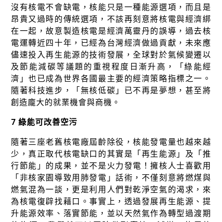
沒有核電不會缺電，核能只是一種能源選項，而且是
昂貴又過時的傳統選項，不該再刻意將核電與經濟綁
在一起，故意製造核電是經濟萬靈丹的誤導，過去核
電運轉近四十年，已經為台灣經濟做過貢獻，未來應
儘速投入再生能源的技術發展，全球對於氣候變遷以
及節能減碳等議題的重視程度日漸升高，「綠能經
濟」也已成為世界各國最主要的經濟策略指標之一。
隨著科技進步，「無核低碳」已不再是夢想，甚至將
創造龐大的就業機會與商機。
7 綠能可改善空污
隨著三座老舊核電廠屆齡除役，核能發電量也越來越
少，真正取代核電缺口的其實是「再生能源」及「推
行節能」的成果，並不是火力發電！擁核人士喜歡用
「非核家園導致用肺發電」話術，不僅刻意將燃煤與
燃氣混為一談，更是利用人們對乾淨空氣的渴求，來
為核電復辟找藉口。事實上，透過發展再生能源、提
升能源效率、落實節能，並以天然氣作為轉型過渡期