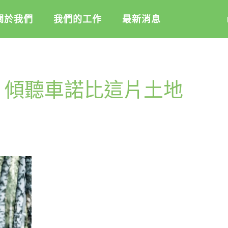
關於我們
我們的工作
最新消息
盟
綠盟倡議
綠盟觀點
：傾聽車諾比這片土地
介
廢除核電
新聞稿及聲明
記
淨零轉型
投書及專欄
隊
透明足跡
工作側記
活
訊
出版及義賣品
信
教
與財報