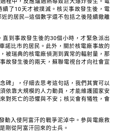
爐的過程中，反應爐過熱導致巨大爆炸發生。電
持續了10天才被撲滅。核災事故發生後，電
鄰近的居民─這個數字還不包括之後陸續撤離
。直到事故發生後的30個小時，才緊急派出
及車諾比市的居民。此外，關於核電廠事故的
區，被瑞典的核電廠偵測到異常的輻射量，那
到事故發生後的兩天，蘇聯電視台才向社會宣
紀念碑」，仔細去思考這句話，我們其實可以
必須依靠大規模的人力動員，才能維護國家安
帶來對死亡的恐懼與不安；核災會有犧牲，會
9年發動入侵阿富汗的戰爭泥淖中。參與電廠救
是剛從阿富汗回來的士兵。