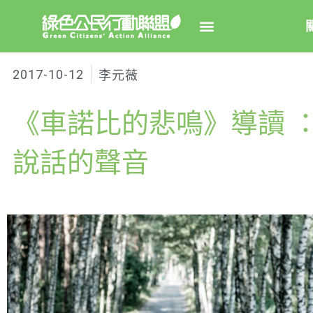
2017-10-12
李元薇
關於綠
《車諾比的悲鳴》導讀 
綠盟簡
大事
說話的聲音
綠盟團
聯絡資
捐款徵
年度報告