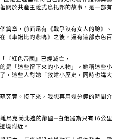
載著關於共產主義式烏托邦的故事，是一部有
一個篇章，前面還有《戰爭沒有女人的臉》、
而在《車諾比的悲鳴》之後，還有這部赤色百
「『紅色帝國』已經滅亡，
趣的是「這些留下來的小人物」。她稱這些小
大了，這些人對她「敘述小歷史，同時也講大
一窺究竟。接下來，我想再用幾分鐘的時間介
離烏克蘭北邊的鄰國─白俄羅斯只有16公里
邊境附近。