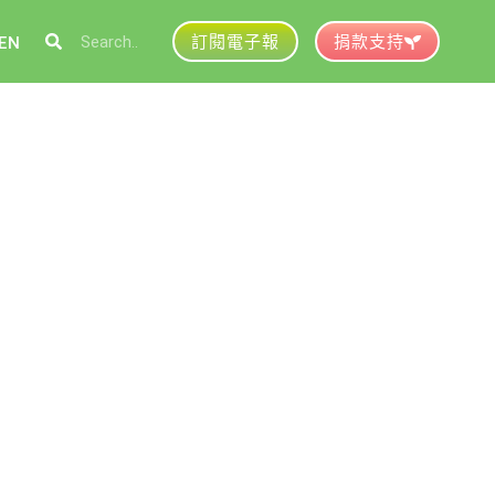
訂閱電子報
捐款支持
EN
參與綠盟
捐款支持
徵才資訊
動行事曆
活動紀錄
育推廣申請
加入志工