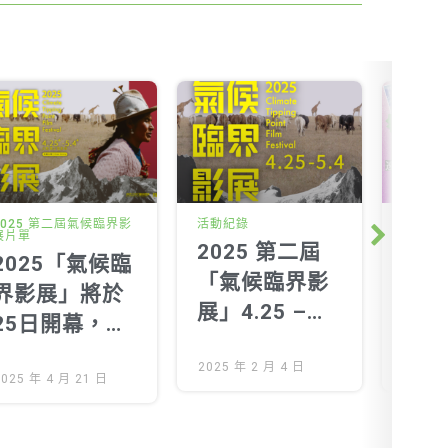
2025 第二屆氣候臨界影
活動紀錄
投書及
展片單
2025 第二屆
速寫
Next
2025「氣候臨
「氣候臨界影
奇蘭
界影展」將於
展」4.25 –
原爆
25日開幕，觀
5.4
遺忘
影指南大公開
2025 年 2 月 4 日
2024 
2025 年 4 月 21 日