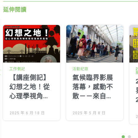
延伸閱讀
工作側記
活動紀錄
【講座側記】
氣候臨界影展
幻想之地！從
落幕，感動不
心理學視角解
散－－來自秘
析核能復興的
書長的一封信
真相
2025 年 6 月 18 日
2025 年 5 月 8 日