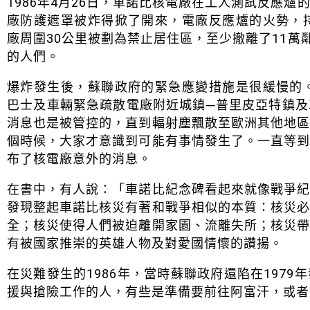
1986年4月26日，車諾比核電廠在工人測試反應
廠防護遮罩被炸得掀了開來，電廠反應爐的火勢，
廠周圍30公里被劃為禁止居住區，至少撤離了11萬
的人們。
爆炸發生後，蘇聯政府的緊急應變措施是很緩慢的
巴士及車輛緊急疏散電廠附近城鎮─普里皮亞特鎮
消息也是被管控的，直到輻射塵飄散至歐洲其他地
個時候，大家才意識到可能有事情發生了。一直等
布了核電廠意外的消息。
在書中，有人說：「車諾比紀念碑看起來就像戰爭
發現整起車諾比核災有著和戰爭相似的本質：核災
全；核災使得人們被迫離開家園、流離失所；核災
有被國家推崇的英雄人物及對愛國情懷的讚揚。
在災難發生的1986年，當時蘇聯政府還陷在197
援與搶險工作的人，有些是準備要前往阿富汗，或者