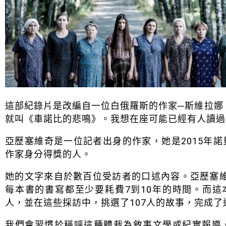
這部紀錄片是改編自一位白俄羅斯的作家─斯維拉娜．
就叫《車諾比的悲鳴》。我想在座可能已經有人讀過
亞歷塞維奇是一位記者出身的作家，她是2015年
作家身分得獎的人。
她的文字來自於數百位受訪者的口述內容。亞歷塞維奇
每本書的書寫都至少要耗費7到10年的時間。而這
人，並在這些採訪中，挑選了107人的故事，完成了
我們會習慣於稱呼這種體裁為敘事文學或紀實報導