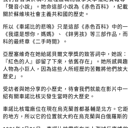
「聲音小說」。她命這部小說為《赤色百科》，紀
關於蘇維埃社會主義共和國的歷史。
所以《車諾比的悲鳴》只是這部《赤色百科》中的
《我還是想你，媽媽》、《鋅男孩》等三部作品，
科的最終章《二手時間》。
亞歷塞維奇在她給諾貝爾文學獎的致答詞中，她說：
『紅色的人』卻留了下來，依舊存在」。她所感興
人物為小巨人，因為這些人所經歷的苦難將他們放
歷史」。
受訪者與她分享的小歷史，待會我們就能在影片中
紹有關車諾比核災發生當時的大歷史。
車諾比核電廠位在現在烏克蘭首都基輔是北方。它距
的地方，所以它的位置就大約在烏克蘭與白俄羅斯的