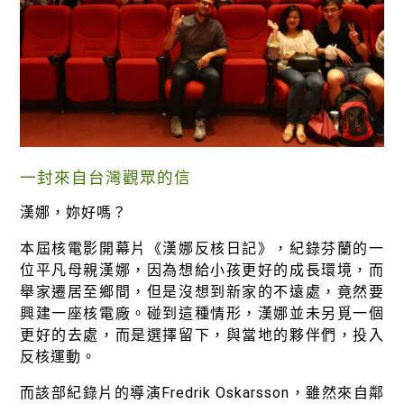
徵才資訊
活動行事曆
活動紀錄
教育推廣申請
加入志工
一封來自台灣觀眾的信
漢娜，妳好嗎？
本屆核電影開幕片《漢娜反核日記》，紀錄芬蘭的一
位平凡母親漢娜，因為想給小孩更好的成長環境，而
舉家遷居至鄉間，但是沒想到新家的不遠處，竟然要
興建一座核電廠。碰到這種情形，漢娜並未另覓一個
更好的去處，而是選擇留下，與當地的夥伴們，投入
反核運動。
而該部紀錄片的導演Fredrik Oskarsson，雖然來自鄰