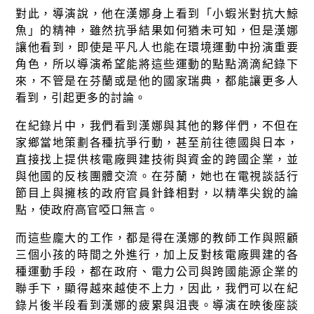
對此，導演說，他在漢娜身上看到「小蝦米對抗大鯨
魚」的精神，雖然抗爭結果如何猶未可知，但是漢娜
讓他看到，即使是平凡人也能在環境運動中扮演重要
角色，所以導演希望能將這些運動的點點滴滴紀錄下
來，不管是在芬蘭或是他的國家瑞典，都能讓更多人
看到，引起更多的討論。
在紀錄片中，我們看到漢娜與其他的夥伴們，不但在
家鄉當地策劃各種抗爭行動，甚至前往德國與日本，
直接找上提供核電廠興建技術與資金的跨國企業，並
與他國的反核團體交流。在芬蘭，她也在電視談話行
節目上與擁核的政府官員針鋒相對，以精準尖銳的論
點，使政府高官啞口無言。
而這些龐大的工作，都是得在漢娜的教師工作與照顧
三個小孩的時間之外進行，加上反對核電廠興建的各
種運動手段，都在政府、電力公司與跨國能源企業的
聯手下，顯得越來越使不上力，因此，我們可以在紀
錄片後半段看到漢娜的疲累與沮喪。導演在映後座談