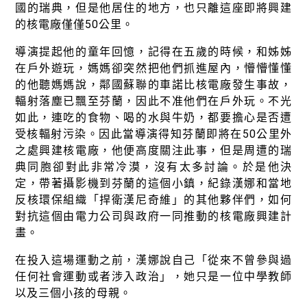
國的瑞典，但是他居住的地方，也只離這座即將興建
的核電廠僅僅50公里。
導演提起他的童年回憶，記得在五歲的時候，和姊姊
在戶外遊玩，媽媽卻突然把他們抓進屋內，懵懵懂懂
的他聽媽媽說，鄰國蘇聯的車諾比核電廠發生事故，
輻射落塵已飄至芬蘭，因此不准他們在戶外玩。不光
如此，連吃的食物、喝的水與牛奶，都要擔心是否遭
受核輻射污染。因此當導演得知芬蘭即將在50公里外
之處興建核電廠，他便高度關注此事，但是周遭的瑞
典同胞卻對此非常冷漠，沒有太多討論。於是他決
定，帶著攝影機到芬蘭的這個小鎮，紀錄漢娜和當地
反核環保組織「捍衛漢尼奇維」的其他夥伴們，如何
對抗這個由電力公司與政府一同推動的核電廠興建計
畫。
在投入這場運動之前，漢娜說自己「從來不曾參與過
任何社會運動或者涉入政治」，她只是一位中學教師
以及三個小孩的母親。