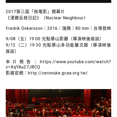
綠盟倡議
廢除核電
2017第三屆「核電影」開幕片
《漢娜反核日記》（Nuclear Neighbour）
淨零轉型
Fredrik Oskarsson｜2016｜瑞典｜80 min｜台灣首映
透明足跡
9/08（五）19:00 光點華山影廳（導演映後座談）
綠盟觀點
9/12（二）19:30 光點華山多功能藝文館（導演映後
座談）
新聞稿及聲明
本片預告：https://www.youtube.com/watch?
投書及專欄
v=XqYAu27J8CQ
影展官網：http://zeronuke.gcaa.org.tw/
工作側記
出版及義賣品
參與綠盟
捐款支持