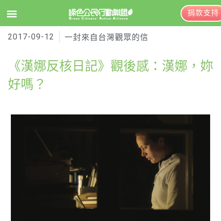
捐款支持
2017-09-12
EN
訂閱電子報
一封來自台灣觀眾的信
《漢娜反核日記》觀後感：漢娜，妳
關於綠盟
好嗎？
綠盟簡介
大事記
綠盟團隊
聯絡資訊
捐款徵信
年度報告與財報