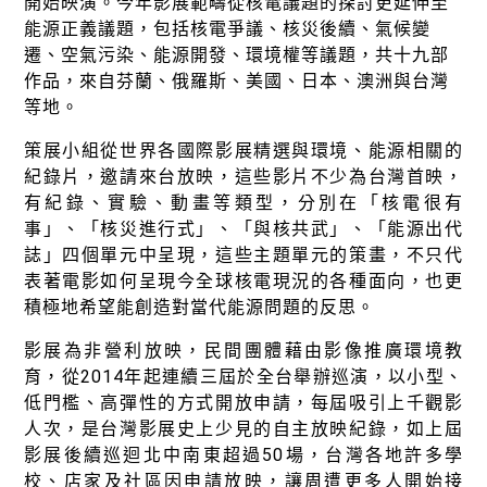
綠盟倡議
開始映演。今年影展範疇從核電議題的探討更延伸至
能源正義議題，包括核電爭議、核災後續、氣候變
廢除核電
遷、空氣污染、能源開發、環境權等議題，共十九部
作品，來自芬蘭、俄羅斯、美國、日本、澳洲與台灣
淨零轉型
等地。
透明足跡
策展小組從世界各國際影展精選與環境、能源相關的
紀錄片，邀請來台放映，這些影片不少為台灣首映，
綠盟觀點
有紀錄、實驗、動畫等類型，分別在「核電很有
新聞稿及聲明
事」、「核災進行式」、「與核共武」、「能源出代
誌」四個單元中呈現，這些主題單元的策畫，不只代
投書及專欄
表著電影如何呈現今全球核電現況的各種面向，也更
積極地希望能創造對當代能源問題的反思。
工作側記
影展為非營利放映，民間團體藉由影像推廣環境教
出版及義賣品
育，從2014年起連續三屆於全台舉辦巡演，以小型、
低門檻、高彈性的方式開放申請，每屆吸引上千觀影
參與綠盟
人次，是台灣影展史上少見的自主放映紀錄，如上屆
捐款支持
影展後續巡迴北中南東超過50場，台灣各地許多學
校、店家及社區因申請放映，讓周遭更多人開始接