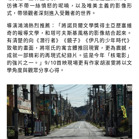
彷彿不帶一絲憤怒的呢喃，以及唯美主義的影像形
式，帶領觀者深刻進入受難者的世界。
導演鴻鴻熱烈推薦：「將諾貝爾文學獎得主亞歷塞維
奇的報導文學，和塔可夫斯基風格的影像結合起來。
有清楚的向《潛行者》《鏡子》《伊凡的少年時代》
致敬的畫面，將塔氏的寓言體推回現實，更為震撼，
成就一部精彩的再現式紀錄片。這是今年「核電影」
的強片之一。」9/10首映現場更有作家胡淑雯將以文
學角度與觀眾分享心得。