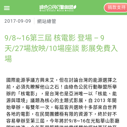
捐款支持
2017-09-09
EN
訂閱電子報
網站總管
9/8~16第三屆 核電影 登場 – 9
關於綠盟
天/27場放映/10場座談 影展免費入
場
綠盟簡介
大事記
國際能源爭議方興未艾，但在討論台灣的能源選擇之
綠盟團隊
前，必須先瞭解他山之石！由綠色公民行動聯盟所舉
聯絡資訊
辦的「核電影」，是台灣也是亞洲唯一以「核能、能
源與環境」議題為核心的主題式影展，自 2013 年開
捐款徵信
始舉辦，每雙年一次，每屆皆共選映十多部來自世界
各地的電影，在民間團體極有限的資源下，終於好不
年度報告與財報
容易舉辦至第三屆，今年將於9/8~16在光點華山影廳