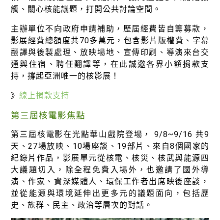
徵才資訊
觸、關心核能議題，打開公共討論空間。
活動行事曆
主辦單位不向政府申請補助，歷屆經費皆自籌募款，
影展經費總額度共70多萬元，包含影片版權費、字幕
活動紀錄
翻譯與後製處理、放映場地、宣傳印刷、導演來台交
教育推廣申請
通與住宿、聘任翻譯等，在此誠邀各界小額捐款支
持，撐起亞洲唯一的核影展！
加入志工
》
線上捐款支持
第三屆核電影焦點
第三屆核電影在光點華山戲院登場， 9/8~9/16 共9
天、27場放映、10場座談、19部片、來自8個國家的
紀錄片作品，影展單元從核電、核災、核武與能源四
大議題切入，除全程免費入場外，也邀請了國外導
演、作家、資深媒體人、環保工作者出席映後座談，
並從能源與環境延伸出更多元的議題面向，包括歷
史、族群、民主、政治等層次的對話。