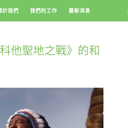
關於我們
我們的工作
最新消息
盟
綠盟倡議
綠盟觀點
科他聖地之戰》的和
介
廢除核電
新聞稿及聲明
記
淨零轉型
投書及專欄
隊
透明足跡
工作側記
活
訊
出版及義賣品
信
教
與財報