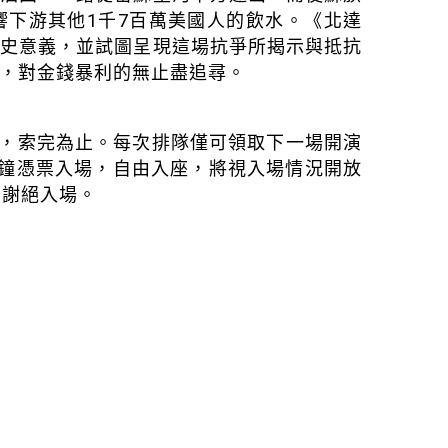
響下游其他1千7百萬美國人的飲水。《北達
歷史意義，並試圖呈現這場抗爭所揭示與抵抗
，對金錢暴利的無止盡追尋。
有限，索完為止。每次排隊僅可領取下一場開演
分鐘憑票入場，自由入座，將視入場情況開放
後謝絕入場。