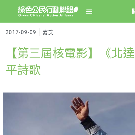
2017-09-09
嘉艾
關於綠
【第三屆核電影】《北達
綠盟簡
大事
平詩歌
綠盟團
聯絡資
捐款徵
年度報告