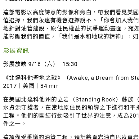
這部電影以高度詩意的影像和旁白，帶我們看見美
值選擇，我們永遠有機會選擇說不。「你會加入我
地針對油管建設、原住民權益的抗爭運動畫面，宛如電
能彰顯我們的價值，「我們是水和地球的精神」，如
影展資訊
影展放映 9/16（六） 15:30
《北達科他聖地之戰》（Awake, a Dream from Standi
2017｜美國｜84 min
在美國北達科他州的立岩（Standing Rock）蘇
水資源守護者，在當地原住民的領導之下進行和平
工程。他們的團結行動吸引了世界的注意，成為20
件之一。
這項備受爭議的油管工程，預計將頁岩油自巴肯頁