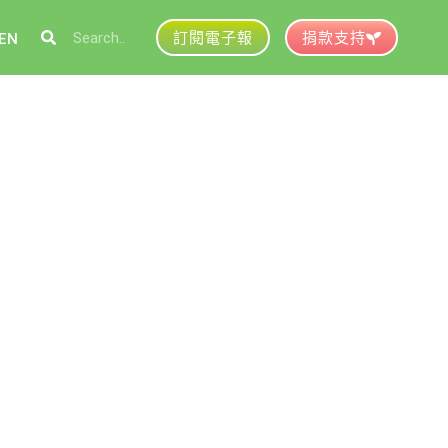
訂閱電子報
捐款支持
EN
參與綠盟
捐款支持
徵才資訊
動行事曆
活動紀錄
育推廣申請
加入志工