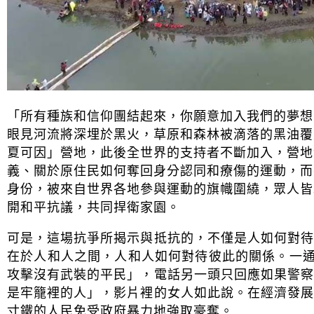
「所有種族和信仰團結起來，你願意加入我們的夢想
眼見河流將深埋於黑火，草原和森林被滴落的黑油覆
夏可因」營地，此後全世界的支持者不斷加入，營地
義、關於原住民如何奪回身分認同和療傷的運動，而
身份，被來自世界各地參與運動的旗幟圍繞，眾人皆
開和平抗議，共同捍衛家園。
可是，這場抗爭所揭示與抵抗的，不僅是人如何對
在於人和人之間，人和人如何對待彼此的關係。一通
攻擊沒有武裝的平民」，電話另一頭只回應如果警
是牢籠裡的人」，影片裡的女人如此說。在經濟發
寸鐵的人民免受政府暴力地強取豪奪。