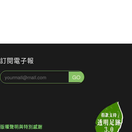
年 5 月 21 日
核災、掩蓋真
2024 年 1 月 23 日
嗎？
2023 年 12 
相及否認輻射
暴露的歷史。
訂閱電子報
版權聲明與特別感謝