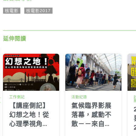
核電影
,
核電影2017
延伸閱讀
工作側記
活動紀錄
【講座側記】
氣候臨界影展
幻想之地！從
落幕，感動不
心理學視角解
散－－來自秘
析核能復興的
書長的一封信