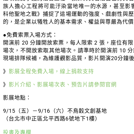
族人擔心工程將可能汙染當地唯一的水源，甚至影
科他聖地之戰》捕捉了這場運動的強度、戲劇性與
的，是企業以犧牲人的基本需求、權益與尊嚴為代價
●免費索票入場方式：
開演前 20 分鐘開放索票，每人限索 2 張，座位
場次，不開放索取其他場次。請準時於開演前 10 
現場排隊候補，為維護觀影品質，影片開演20分鐘
》
影展全程免費入場，線上捐款支持
》
影片介紹、影展場次表、預告片請參閱官網
影展地點：
9/15（五）－9/16（六）不鳥穀文創基地
（台北市中正區北平西路6號地下1樓）
投書及專欄