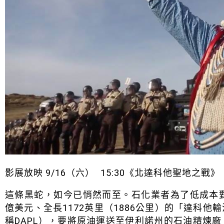
影展放映 9/16（六） 15:30《北達科他聖地之戰》
這條黑蛇，如今已悄然而至。石化業者為了低成本
億美元、全長1172英里（1886公里）的「達科他輸油管計畫
稱DAPL），要將原油運送至伊利諾州的石油精煉