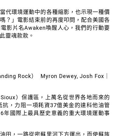
國當代環境運動中的各種縮影，也示現一種價
們嗎？」電影結束前的再度叩問，配合美國各
影片名Awaken喚醒人心，我們的行動要
此靈魂款款。
ng Rock） Myron Dewey, Josh Fox｜
族（Sioux）保護區，上萬名從世界各地而來的
抵抗，力阻一項耗資37億美金的達科他油管
16年國際上最具歷史意義的重大環境運動事
岩油田，一路從密蘇里河下方運出，而使蘇族