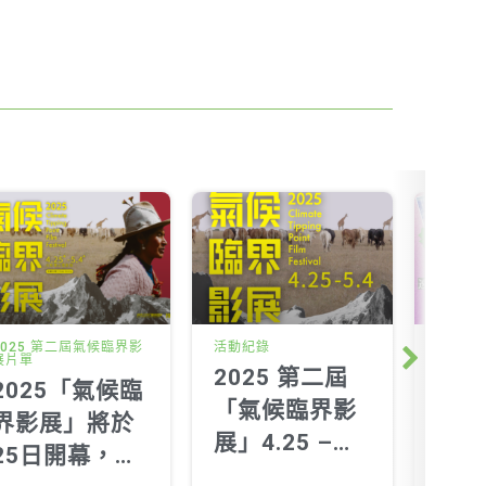
2025 第二屆氣候臨界影
活動紀錄
投書及
展片單
2025 第二屆
速寫
Next
2025「氣候臨
「氣候臨界影
奇蘭
界影展」將於
展」4.25 –
原爆
25日開幕，觀
5.4
遺忘