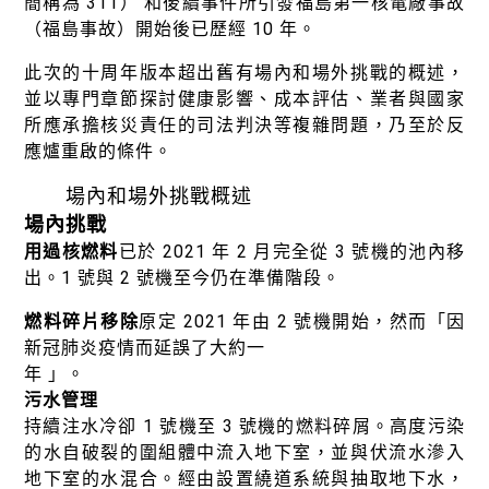
簡稱為 311） 和後續事件所引發福島第一核電廠事故
（福島事故）開始後已歷經 10 年。
此次的十周年版本超出舊有場內和場外挑戰的概述，
並以專門章節探討健康影響、成本評估、業者與國家
所應承擔核災責任的司法判決等複雜問題，乃至於反
應爐重啟的條件。
場內和場外挑戰概述
場內挑戰
用過核燃料
已於 2021 年 2 月完全從 3 號機的池內移
出。1 號與 2 號機至今仍在準備階段。
燃料碎片移除
原定 2021 年由 2 號機開始，然而「因
新冠肺炎疫情而延誤了大約一
年 」。
污水管理
持續注水冷卻 1 號機至 3 號機的燃料碎屑。高度污染
的水自破裂的圍組體中流入地下室，並與伏流水滲入
地下室的水混合。經由設置繞道系統與抽取地下水，