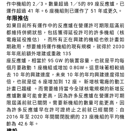
作中機組的 2／3。數量超過 1／5的 89 座反應爐，已
運作超過 41 年。6 座機組則已運作了 51 年或更久。
年限推估
如果目前所有運作中的反應爐在營運許可期限屆滿前
都維持併網狀態，包括獲得延役許可的許多機組（核
電廠延役推估），而所有正在興建的機組也依計畫如
期啟用，想要維持運作機組的現有規模，就得於 2030
年年底前額外增建或重啟 135
座反應爐，相當於 95 GW 的裝置容量，也就是平均每
個月要啟動 1 座機組或增加 0.8GW。這意味著相較過
去 10 年的興建速度，未來 10 年的年均興建速度得加
倍，也就是從 6 座增加到 12 座。 新增核電廠的動工
計畫已趨緩 。而需要維持當今全球核電規模的新增反
應爐數量可能會更高，因為許多反應爐在營運許可期
限屆滿前就已關閉。需要新機組的數量可能更高，因
為許多反應爐早在許可證終止之前就已經關閉：自
2016 年至 2020 年間關閉脫網的 23 座機組的平均機
齡為 42.6 年。