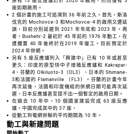
原有 13 座反應爐訂於 2020 年啟用，然而僅有 5
座如期啟用。
2 個計畫的施工可追溯到 36 年前之久。首先，斯洛
伐克的 Mochovce-3 和Mochovce-4 的啟用又遭延
誤，目前分別延遲到 2021 年年底和 2023 年。再
者，Bushehr-2 最初於 45 年前的 1976 年動工，在
遭擱置 40 年後終於在2019 年復工。目前預定於
2024 年併網。
另有 5 座反應爐列入「興建中」已有 10 年或甚至
更久：印度的原型快中子增殖反應爐和 Kakrapar-
4、芬蘭的 Olkiluoto-3（OL3）、日本的 Shimane-
3和法國的 Flamanville （FL3）。芬蘭的計畫今年
再次延後，法國和印度機組的併網日期可能再次延
遲，日本反應爐甚至提不出一個暫定的啟用日期。
在過去 10 年中，10 個國家建設完成 63 座反應
爐，中國完成其中的 37 座，
從動工到電網併聯的平均期間為 10 年。
動工與新建問題
開始動工