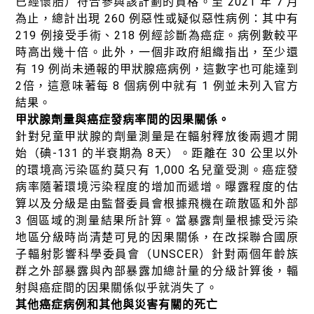
已經懷胎）符合參與該計劃的資格。至 2021 年 7 月
為止，總計出現 260 例惡性或疑似惡性病例：其中有
219 例接受手術、218 例經診斷為癌症。病例數較平
時高出幾十倍。此外，一個非政府組織指出，至少還
有 19 例尚未通報的甲狀腺癌病例，這數字也可能達到
2倍，這意味著每 8 個病例中就有 1 例並未列入官方
結果。
甲狀腺劑量與癌症發病率間的因果關係。
針對兒童甲狀腺的劑量測量是在輻射釋放後兩週才開
始（碘-131 的半衰期為 8天）。距離在 30 公里以外
的環境高污染區約莫只有 1,000 名兒童受測。癌症發
病率隨著環境污染程度的增加而遞增。曝露程度的估
算以及分級是由監督委員會根據飛機在疏散區和外部
3 個區域的測量結果所計算。當暴露劑量根據受污染
地區分級時尚清楚可見的因果關係，在改採聯合國原
子輻射影響科學委員會（UNSCER）針對兩個年齡族
群之外部暴露與內部暴露加總計量的分級計算後，輻
射與癌症間的因果關係似乎就消失了。
其他癌症病例和其他與災害有關的死亡