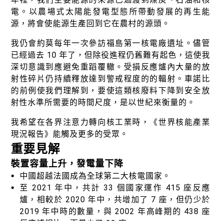
電。以農場式太陽能發電型態所帶動發展的再生能
源，將會使能源生產回到它在農村的源頭。
我仍會約莫每年一次參訪福島第一核電廠遺址。儘管
已經過去 10 年了，但除役進程仍舊難有起色，這使我
深切意識到應避免重蹈覆轍。受損反應爐內大量的放
射性碎片仍持續釋放達到警戒程度的的輻射。車諾比
的前例使我們理解到，要使這類核廢料下降到安全放
射性水準所需要的時間尺度，是以世紀來衡量的。
我希望在各界注意力轉向核工業時，《世界核能產業
現況報告》能觸及更多的受眾。
重要見解
裝置容量上升，發電量下降
中國超越法國成為全球第二大核電國家。
至 2021 年中，共計 33 個國家運作 415 座反應
爐，相較於 2020 年中，共增加了 7 座，但仍少於
2019 年中時的數量，與 2002 年高峰期的 438 座