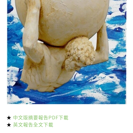
綠盟倡議
廢除核電
淨零轉型
透明足跡
綠盟觀點
新聞稿及聲明
投書及專欄
工作側記
出版及義賣品
參與綠盟
★
中文版摘要報告PDF下載
捐款支持
★
英文報告全文下載