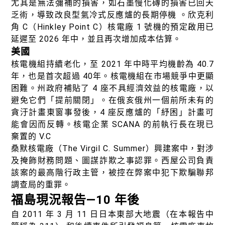
尤其是無法彌補的損害，如石墨慢化磚的損害已回天
乏術，導致改良型氣冷式反應爐的長期停機 。欣克利
角 C（Hinkley Point C）核電廠 1 號機的預定啟用已
延遲至 2026 年中，並且再次增加成本估算。
美國
核電機組持續老化，至 2021 年中時平均機齡為 40.7
年，也是首次超過 40年。核電機組在市場競爭中更顯
困難。州政府補貼了 4 座不具經濟效益的核電廠，以
避免它們「提前關閉」。在俄亥俄州一個前所未有的
貪汙計畫東窗事發後，4 座反應爐的「紓困」計畫可
能會因而反轉。核電企業 SCANA 的前執行長在現已
棄置的 V.C
桑默核電廠（The Virgil C. Summer）興建案中，對涉
及掩飾財務問題、圖謀詐欺之事認罪。西屋公司負責
該案的最高階行政主管，被控在弊案中犯下欺騙聯邦
調查局的重罪。
福島現況報告—10 年後
自 2011 年 3 月 11 日日本東部大地震（在本報告中