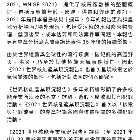
2021, WNISR 2021） 提供了核電廠數據的整體概
述，包括反應爐年齡、營運、供電和興建的資訊。
2021 年是日本福島核災十週年，今年的報告更為詳盡
地分析場內/場外現況，包括受污染的水和廢棄物管
理、健康後果、成本估算和司法案件等問題。本報告
另有專章分析烏克蘭車諾比事件 35 年後的持續影響。
由於世界繼續與全球性的流行疾病、破紀錄的高溫野
火、洪災，乃至於其他極端天氣事件搏鬥，因此
《2021 世界核能產業現況報告》也首次呈現核電之於
氣候變遷的韌性 ，包括針對法國的個案研究。
《世界核能產業現況報告》多年來持續彰顯了許多核
能產業所涉及的不當、欺騙、造假、腐敗和其他犯罪
活動。《2021 世界核能產業現況報告》首次以「核電
與犯罪能量」的專章記錄各國與核電相關的多種犯罪
活動。
《2021 世界核能產業現況報告》評估（至 2021 年
中）33 個核電國家與可能的新進核電國家的興建計畫