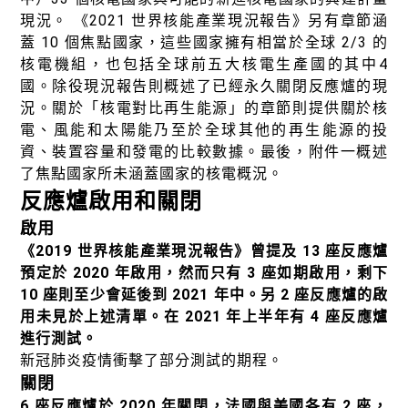
現況。 《2021 世界核能產業現況報告》另有章節涵
蓋 10 個焦點國家，這些國家擁有相當於全球 2/3 的
核電機組，也包括全球前五大核電生產國的其中4
國。除役現況報告則概述了已經永久關閉反應爐的現
況。關於「核電對比再生能源」的章節則提供關於核
電、風能和太陽能乃至於全球其他的再生能源的投
資、裝置容量和發電的比較數據。最後，附件一概述
了焦點國家所未涵蓋國家的核電概況。
反應爐啟用和關閉
啟用
《2019 世界核能產業現況報告》曾提及 13 座反應爐
預定於 2020 年啟用，然而只有 3 座如期啟用，剩下
10 座則至少會延後到 2021 年中。另 2 座反應爐的啟
用未見於上述清單。在 2021 年上半年有 4 座反應爐
進行測試。
新冠肺炎疫情衝擊了部分測試的期程。
關閉
6 座反應爐於 2020 年關閉，法國與美國各有 2 座，