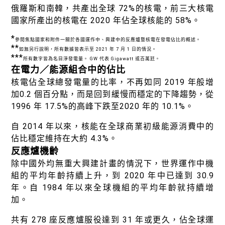
俄羅斯和南韓，共產出全球 72%的核電，前三大核電
國家所產出的核電在 2020 年佔全球核能的 58%。
*
參閱焦點國家和附件一關於各國運作中、興建中的反應爐暨核電在發電佔比的概述。
**
如無另行說明，所有數據皆表示至 2021 年 7 月 1 日的情況。
***
所有數字皆為名目淨發電量。 GW 代表 Gigawatt 或百萬瓩。
在電力／能源組合中的佔比
核電佔全球總發電量的比率，不再如同 2019 年般增
加0.2 個百分點，而是回到緩慢而穩定的下降趨勢，從
1996 年 17.5%的高峰下跌至2020 年的 10.1%。
自 2014 年以來，核能在全球商業初級能源消費中的
佔比穩定維持在大約 4.3%。
反應爐機齡
除中國外均無重大興建計畫的情況下，世界運作中機
組的平均年齡持續上升，到 2020 年中已達到 30.9
年。自 1984 年以來全球機組的平均年齡就持續增
加。
共有 278 座反應爐服役達到 31 年或更久，佔全球運