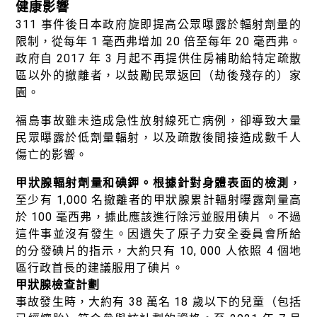
健康影響
311 事件後日本政府旋即提高公眾曝露於輻射劑量的
限制，從每年 1 毫西弗增加 20 倍至每年 20 毫西弗。
政府自 2017 年 3 月起不再提供住房補助給特定疏散
區以外的撤離者，以鼓勵民眾返回（劫後殘存的）家
園。
福島事故雖未造成急性放射線死亡病例，卻導致大量
民眾曝露於低劑量輻射，以及疏散後間接造成數千人
傷亡的影響。
甲狀腺輻射劑量和碘鉀。根據針對身體表面的檢測
，
至少有 1,000 名撤離者的甲狀腺累計輻射曝露劑量高
於 100 毫西弗，據此應該進行除污並服用碘片 。不過
這件事並沒有發生。因遺失了原子力安全委員會所給
的分發碘片的指示，大約只有 10, 000 人依照 4 個地
區行政首長的建議服用了碘片。
甲狀腺檢查計劃
事故發生時，大約有 38 萬名 18 歲以下的兒童（包括