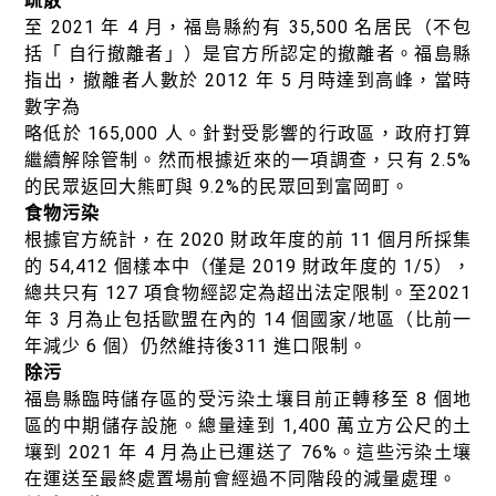
疏散
至 2021 年 4 月，福島縣約有 35,500 名居民（不包
括「 自行撤離者」）是官方所認定的撤離者。福島縣
指出，撤離者人數於 2012 年 5 月時達到高峰，當時
數字為
略低於 165,000 人。針對受影響的行政區，政府打算
繼續解除管制。然而根據近來的一項調查，只有 2.5%
的民眾返回大熊町與 9.2%的民眾回到富岡町。
食物污染
根據官方統計，在 2020 財政年度的前 11 個月所採集
的 54,412 個樣本中（僅是 2019 財政年度的 1/5），
總共只有 127 項食物經認定為超出法定限制。至2021
年 3 月為止包括歐盟在內的 14 個國家/地區（比前一
年減少 6 個）仍然維持後311 進口限制。
除污
福島縣臨時儲存區的受污染土壤目前正轉移至 8 個地
區的中期儲存設施。總量達到 1,400 萬立方公尺的土
壤到 2021 年 4 月為止已運送了 76%。這些污染土壤
在運送至最終處置場前會經過不同階段的減量處理。