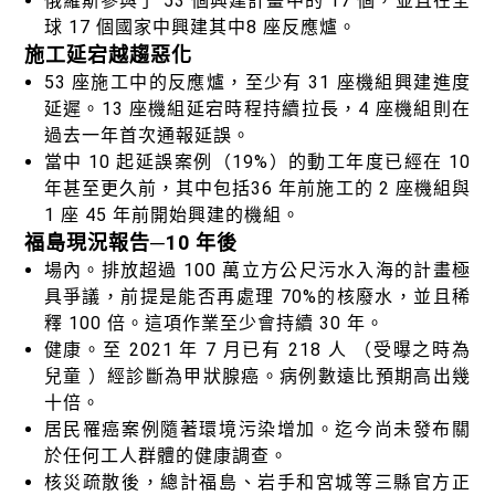
俄羅斯參與了 53 個興建計畫中的 17 個，並且在全
球 17 個國家中興建其中8 座反應爐。
施工延宕越趨惡化
53 座施工中的反應爐，至少有 31 座機組興建進度
延遲。13 座機組延宕時程持續拉長，4 座機組則在
過去一年首次通報延誤。
當中 10 起延誤案例（19%）的動工年度已經在 10
年甚至更久前，其中包括36 年前施工的 2 座機組與
1 座 45 年前開始興建的機組。
福島現況報告─10 年後
場內。排放超過 100 萬立方公尺污水入海的計畫極
具爭議，前提是能否再處理 70%的核廢水，並且稀
釋 100 倍。這項作業至少會持續 30 年。
健康。至 2021 年 7 月已有 218 人 （受曝之時為
兒童 ）經診斷為甲狀腺癌。病例數遠比預期高出幾
十倍。
居民罹癌案例隨著環境污染增加。迄今尚未發布關
於任何工人群體的健康調查。
核災疏散後，總計福島、岩手和宮城等三縣官方正