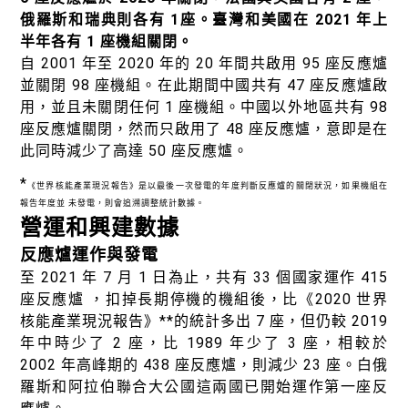
俄羅斯和瑞典則各有 1座。臺灣和美國在 2021 年上
半年各有 1 座機組關閉。
自 2001 年至 2020 年的 20 年間共啟用 95 座反應爐
並關閉 98 座機組。在此期間中國共有 47 座反應爐啟
用，並且未關閉任何 1 座機組。中國以外地區共有 98
座反應爐關閉，然而只啟用了 48 座反應爐，意即是在
此同時減少了高達 50 座反應爐。
*
《世界核能產業現況報告》是以最後一次發電的年度判斷反應爐的關閉狀況，如果機組在
報告年度並 未發電，則會追溯調整統計數據。
營運和興建數據
反應爐運作與發電
至 2021 年 7 月 1 日為止，共有 33 個國家運作 415
座反應爐 ，扣掉長期停機的機組後，比《2020 世界
核能產業現況報告》
**
的統計多出 7 座，但仍較 2019
年中時少了 2 座，比 1989 年少了 3 座，相較於
2002 年高峰期的 438 座反應爐，則減少 23 座。白俄
羅斯和阿拉伯聯合大公國這兩國已開始運作第一座反