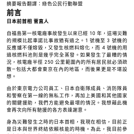
徵才資訊
摘要報告翻譯：綠色公民行動聯盟
前言
活動行事曆
日本前首相 菅直人
活動紀錄
自福島第一核電廠事故發生以來已經 10 年，這場災難
教育推廣申請
的規模比起車諾比事故猶有過之。1 號機至 3 號機的
反應爐不僅熔毀，又發生核燃料熔化，而 4 號機的用
加入志工
過核燃料池則是幾乎完全蒸發。如果發生了最糟的情
況，核電廠半徑 250 公里範圍內的所有居民就必須疏
散—包括大都會東京在內的地區，而後果更是不堪設
想。
由於東京電力公司員工、日本自衛隊成員、消防隊員
和警察在第一線的無私工作，再加上美國和其他國家
的關鍵援助，我們方能避免最壞的情況。我想藉此機
會再次向所有馳援的各方表達謝意。
身為災難發生之時的日本首相，我現在相信，目前正
是日本與世界終結依賴核能的時機。為此，我目前參