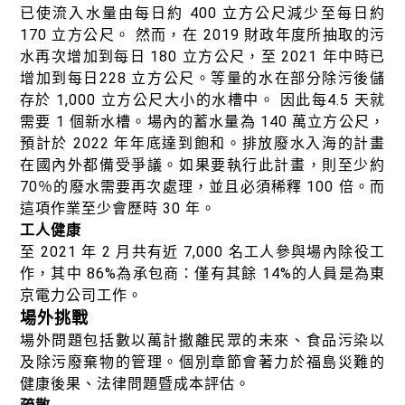
已使流入水量由每日約 400 立方公尺減少至每日約
170 立方公尺。 然而，在 2019 財政年度所抽取的污
水再次增加到每日 180 立方公尺，至 2021 年中時已
增加到每日228 立方公尺。等量的水在部分除污後儲
存於 1,000 立方公尺大小的水槽中。 因此每4.5 天就
需要 1 個新水槽。場內的蓄水量為 140 萬立方公尺，
預計於 2022 年年底達到飽和。排放廢水入海的計畫
在國內外都備受爭議。如果要執行此計畫，則至少約
70％的廢水需要再次處理，並且必須稀釋 100 倍。而
這項作業至少會歷時 30 年。
工人健康
至 2021 年 2 月共有近 7,000 名工人參與場內除役工
作，其中 86%為承包商：僅有其餘 14%的人員是為東
京電力公司工作。
場外挑戰
場外問題包括數以萬計撤離民眾的未來、食品污染以
及除污廢棄物的管理。個別章節會著力於福島災難的
健康後果、法律問題暨成本評估。