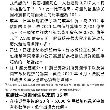
式承認的
*
「災害相關死亡」人數達到 3,717 人，其
中福島佔了 2／3。此一比率極高，考量到福島縣民
因地震和海嘯而死亡的比率僅為 10%。
成本。日本政府發佈了新的成本估算，為 2012 年
估計的 3 倍，依 2021 年幣值計算達到 2,231 億美
元。另一項獨立評估則認為費用會落在 3,220 億美
元至 7,580 億美元間，經費落差很大程度取決於核
廢水和核廢處理方式。
司法。已提出諸多訴訟案件，許多訴訟正在進行，
包括釐清東京電力公司高層該為福島核災負擔民事
賠償的一項訴訟。
除 1 座反應爐外，目前已有針對所有運作中以及試
圖重啟反應爐的訴訟。截至 2021 年 4 月，法院已
經裁決 8 座反應爐必須暫停運轉。
*
死因還包括自殺與因為難以獲得醫療照護（醫院功能喪失、就醫困難）造成了慢性病惡
化，乃至於因 長期處於嚴峻的疏散後環境和喪失生計所致的健康障礙。
車諾比─災難發生以來的 35 年
在核災發生後的 20 年，6,800 名甲狀腺癌患者中雖
有多數倖存，但付出極大代價。