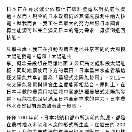
日本正在尋求減少依賴化石燃料發電以對抗氣候變
遷。然而，現今的日本政府仍於其情境預測中納入核
電。就我而言，我正在盡最大的努力說服日本國會，
再生能源可以完全滿足日本的電力需求，毋須倒退回
核能。
具體來說，我正在推動與農業用地共享空間的大規模
太陽能發電。這類「太陽能共
享」概念是設想在距離地面 3 公尺高之處裝設太陽能
板，同時繼續使用下方的農田。日本農林水產省稱這
種太陽能共享計畫為「農場式太陽能發電」。如此一
來太陽能發電與糧食生產便能兩相結合。原則上，在
日本半數的農業用地區域中實施這種農場式太陽能發
電，就能提供足以滿足日本全部需求的電力。日本農
林水產省目前頗為熱衷此一概念 。
僅僅 200 年前，日本城鎮和都市所消耗的能源，都是
在農村裡以木柴和木炭的形式所生產。在過去的 200
年裡，我們主要能源的來源已過渡到煤炭、石油和核