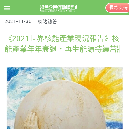
捐款支持
2021-11-30
EN
訂閱電子報
網站總管
《2021世界核能產業現況報告》核
關於綠盟
能產業年年衰退，再生能源持續茁壯
綠盟簡介
大事記
綠盟團隊
聯絡資訊
捐款徵信
年度報告與財報