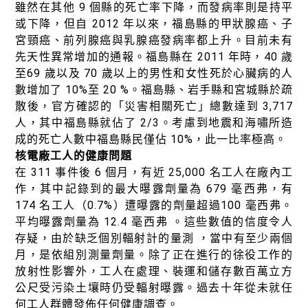
雖然在其他 9 個縣的死亡率下降，而發病率則是持平
或下降，但自 2012 年以來，福島縣的甲狀腺癌、子
宮頸癌、前列腺癌與乳腺癌發病率都上升。目前未有
先天性異常增加的通報。福島縣在 2011 年時，40 歲
至69 歲以及 70 歲以上的男性和女性死於心臟病的人
數增加了 10%至 20 %。福島縣、岩手縣和宮城縣於疏
散後，官方確認的「災害相關死亡」總數達到 3,717
人，其中福島縣就佔了 2/3。考慮到地震和海嘯所造
成的死亡人數中福島縣民僅佔 10%，此一比率極高。
核電廠工人的健康問題
在 311 事件後 6 個月，有近 25,000 名工人在廠內工
作，其中記錄到的最大曝露劑量為 679 毫西弗，有
174 名工人（0.7%）遭曝露的劑量超過100 毫西弗。
平均曝露劑量為 12.4 毫西弗 。這些數值的信度令人
存疑，由於缺乏個別輻射計的量測 ，當中有至少兩個
月，是依組別測量劑量。除了正在進行的徐役工作的
放射性影響外，工人在處理、裝運和儲存數百萬立方
公尺受污染土壤時仍受輻射曝露。過去十年從未就任
何工人群體發佈任何健康調查。