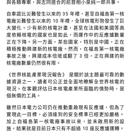
與各類專案，與志同道合的前首相小泉純一郎共事。
自車諾比災難發生以來的 35 年裡，甚至自福島第一核
電廠災難發生以來的 10 年裡，全球核電形勢發生了巨
大變化。少有新的核電計畫，甚至在法國和美國等高
度依賴核電的國家也是如此，而運作中的反應爐數量
正在下降。另一方面，某些國家，特別是中國，正在
積極推動興建新的核電廠。然而，在福島第一核電廠
事故之後，興建成本倍增或翻了 3 倍，正在興建的新
核電廠數量仍然很有限。
《世界核能產業現況報告》 是關於該主題最可靠的數
據資源之一，讀者可公正並全面地瞭解全世界核電的
現況。在客觀評估日本核電產業所面臨的情勢時，是
個無價的工具。
雖然日本電力公司仍在推動重啟現有反應爐，但為了
實現此一目標，必須達到的安全標準已經更加嚴格。
加上自福島第一核電廠事故以來，並未啟用新的設
施，結果就是目前日本只有不超過 10 座反應爐運轉。