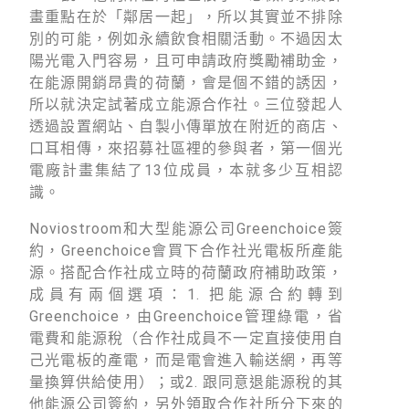
畫重點在於「鄰居一起」，所以其實並不排除
別的可能，例如永續飲食相關活動。不過因太
陽光電入門容易，且可申請政府獎勵補助金，
在能源開銷昂貴的荷蘭，會是個不錯的誘因，
所以就決定試著成立能源合作社。三位發起人
透過設置網站、自製小傳單放在附近的商店、
口耳相傳，來招募社區裡的參與者，第一個光
電廠計畫集結了13位成員，本就多少互相認
識。
Noviostroom和大型能源公司Greenchoice簽
約，Greenchoice會買下合作社光電板所產能
源。搭配合作社成立時的荷蘭政府補助政策，
成員有兩個選項：1. 把能源合約轉到
Greenchoice，由Greenchoice管理綠電，省
電費和能源稅（合作社成員不一定直接使用自
己光電板的產電，而是電會進入輸送網，再等
量換算供給使用）；或2. 跟同意退能源稅的其
他能源公司簽約，另外領取合作社所分下來的