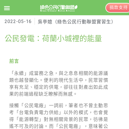
捐款支持
2022-05-16
EN
訂閱電子報
吳亭嬑（綠色公民行動聯盟實習生）
公民發電：荷蘭小城裡的能量
關於綠盟
綠盟簡介
前言
大事記
「永續」成當務之急，與之息息相關的能源議
題也越發顯化。便利的現代生活中，民眾習慣
綠盟團隊
享有充足、穩定的供電，卻往往對產出如此成
果的前端過程缺乏瞭解而無感。
聯絡資訊
接觸「公民電廠」一詞前，筆者也不曾主動思
捐款徵信
考「台電負責電力供給」以外的模式，也會覺
年度報告與財報
得「能源轉型」對無相關背景的民眾，彷彿是
遙不可及的討論。而「公民電廠」，意味著公