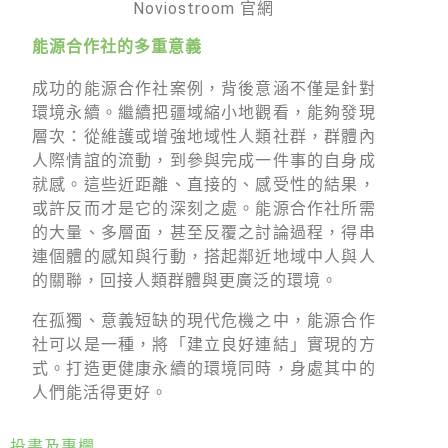
Noviostroom 官網
能源合作社的多重意義
成功的能源合作社案例，背後意涵不僅是針對
環境永續。繼續把疆域縮小地觀看，能夠發現
層次：從維護或增強地域性人類社群，群體內
人際情誼的流動，到參與完成一件事的自身成
就感。這些近距離、直接的、感受性的結果，
或許反而才是它的深刻之處。能源合作社所需
的大量、多層面，甚至反覆之討論過程，得串
連個體的感知與行動，搭起鄰近地域中人與人
的關聯，回接人類群體與更廣泛的環境。
在孤獨、意義短缺的現代危機之中，能源合作
社可以是一種，將「建立良好連結」實現的方
式。打造更健康永續的環境同時，身處其中的
人們能活得更好。
投書及專欄