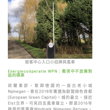
徵才資訊
活動行事曆
活動紀錄
教育推廣申請
加入志工
遊客中心入口小招牌與風車
Energiecoöperatie WPN：衝突中不放棄對
話的碩果
荷蘭東部，緊鄰德國的一座古老小城
Nijmegen，曾在2018年獲選為歐盟綠色首都
(European Green Capital)。城的最北，接近
Elst交界，可見四支風車聳立。那是2016年
啟用的風電廠Windpark Nijmegen-Betuwe，