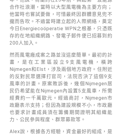
合作社浪潮，當時以大型風電機為主要方向；
他當時也嘗試要做，可惜最終因群體意見兜不
攏而告吹。不過當時建立起的人際網絡，奠定
今日Energiecoöperatie WPN之根基，只憑既
存的在地組織網路、發電子郵件便已招募到約
200人加入。
然而風電廠成案之路並沒這麼簡單。最初的計
畫，是在工業區設立9支風電機，橫跨
Nijmegen和Elst，涉及兩個地方政府。住附近
的反對民眾選擇打官司，法院否決了這個9支
風車的計畫。原案敗訴後，幾個Nijmegen居
民仍希望能在Nijmegen內設置5支風車，所需
經費約一千萬歐元。經過商討，Nijmegen市
政廳表示支持；但因為建設規模不小，市政廳
也要求計畫成員須在籌備期間證明其組織能
力、公民參與程度、群眾募款等。
Alex說，根據各方經驗，資金最好的組成，是