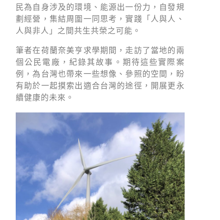
綠盟倡議
民為自身涉及的環境、能源出一份力，自發規
劃經營，集結周圍一同思考，實踐「人與人、
廢除核電
人與非人」之間共生共榮之可能。
淨零轉型
筆者在荷蘭奈美亨求學期間，走訪了當地的兩
透明足跡
個公民電廠，紀錄其故事。期待這些實際案
例，為台灣也帶來一些想像、參照的空間，盼
綠盟觀點
有助於一起摸索出適合台灣的途徑，開展更永
續健康的未來。
新聞稿及聲明
投書及專欄
工作側記
出版及義賣品
參與綠盟
捐款支持