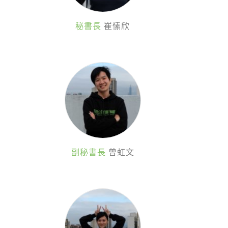
徵才資訊
活動行事曆
秘書長
崔愫欣
活動紀錄
教育推廣申請
加入志工
副秘書長
曾虹文