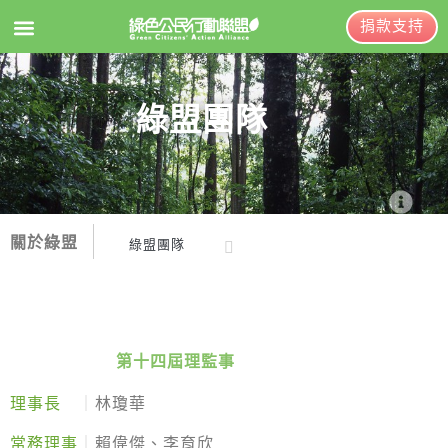
捐款支持
EN
訂閱電子報
綠盟團隊
關於綠盟
綠盟簡介
關於綠盟
綠盟團隊
大事記
綠盟簡介
綠盟團隊
大事記
聯絡資訊
第十四屆理監事
綠盟團隊
捐款徵信
理事長
｜
林瓊華
年度報告與財報
年度報告與財報
常務理事
｜
賴偉傑、李育欣
聯絡資訊