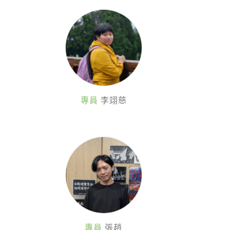
專員
李翊慈
專員
張趙