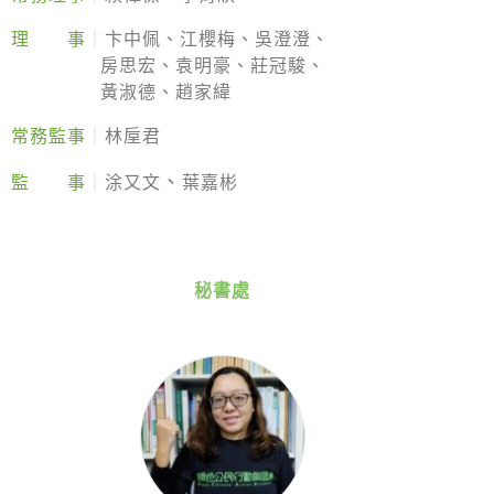
綠盟倡議
理 事
｜
卞中佩、江櫻梅、吳澄澄、
捐款徵信
廢除核電
房思宏、袁明豪、莊冠駿、
淨零轉型
黃淑德、趙家緯
常務監事
｜
林垕君
透明足跡
、
綠盟觀點
監
事
｜
涂又文
葉嘉彬
新聞稿及聲明
投書及專欄
秘書處
工作側記
出版及義賣品
參與綠盟
捐款支持