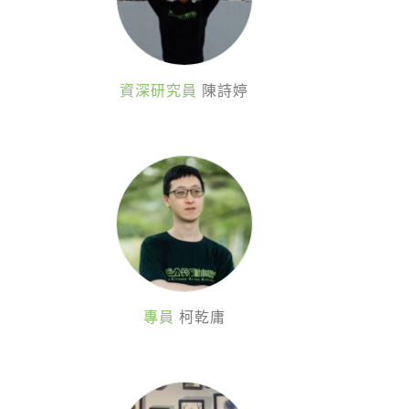
資深研究員
陳詩婷
專員
柯乾庸