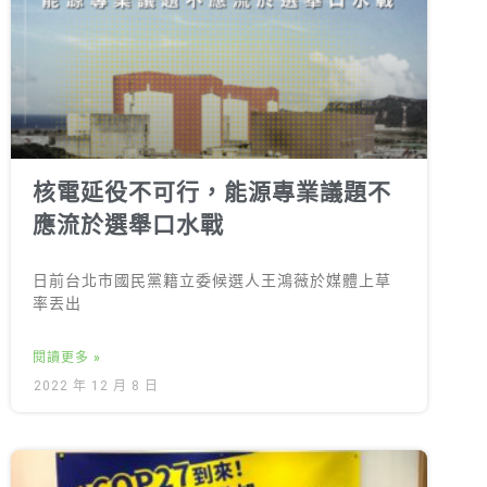
徵才資訊
活動行事曆
活動紀錄
教育推廣申請
加入志工
核電延役不可行，能源專業議題不
應流於選舉口水戰
日前台北市國民黨籍立委候選人王鴻薇於媒體上草
率丟出
閱讀更多 »
2022 年 12 月 8 日