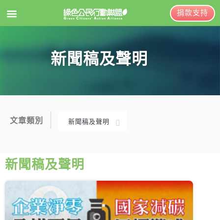
捐款支持
EN
訂閱電子報
新聞稿及聲明
關於綠盟
綠盟簡介
大事記
文章類別
新聞稿及聲明
綠盟團隊
新聞稿及聲明
聯絡資訊
投書及專欄
新聞稿及聲明
捐款徵信
工作側記
出版及義賣品
年度報告與財報