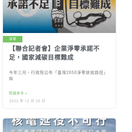
綠盟倡議
廢除核電
淨零轉型
透明足跡
淨零
【聯合記者會】企業淨零承諾不
綠盟觀點
足，國家減碳目標難成
新聞稿及聲明
今年三月，行政院公布「臺灣2050淨零排放路徑」
投書及專欄
與
工作側記
閱讀更多 »
出版及義賣品
2022 年 12 月 20 日
參與綠盟
捐款支持