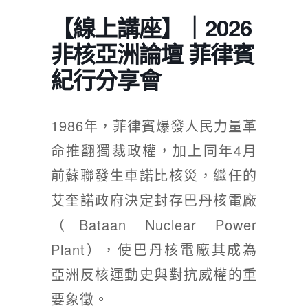
綠盟倡議
【線上講座】｜2026
廢除核電
非核亞洲論壇 菲律賓
淨零轉型
紀行分享會
透明足跡
綠盟觀點
1986年，菲律賓爆發人民力量革
新聞稿及聲明
命推翻獨裁政權，加上同年4月
投書及專欄
前蘇聯發生車諾比核災，繼任的
艾奎諾政府決定封存巴丹核電廠
工作側記
（Bataan Nuclear Power
出版及義賣品
Plant），使巴丹核電廠其成為
參與綠盟
亞洲反核運動史與對抗威權的重
捐款支持
要象徵。