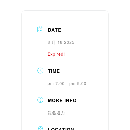
DATE
8 月 18 2025
Expired!
TIME
pm 7:00 - pm 9:00
MORE INFO
報名培力
LOCATION