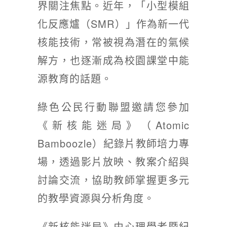
綠盟倡議
界關注焦點。近年，「小型模組
化反應爐（SMR）」作為新一代
廢除核電
核能技術，常被視為潛在的氣候
淨零轉型
解方，也逐漸成為校園課堂中能
透明足跡
源教育的話題。
綠盟觀點
綠色公民行動聯盟邀請您參加
新聞稿及聲明
《新核能迷局》（Atomic
投書及專欄
Bamboozle）紀錄片教師培力專
工作側記
場，透過影片放映、教案介紹與
出版及義賣品
討論交流，協助教師掌握更多元
參與綠盟
的教學資源與分析角度。
捐款支持
《新核能迷局》由心理學者暨紀