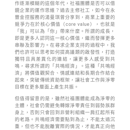
作逐漸模糊的這個年代，社福團體是否可以借
鏡企業的運作思維？過去主修社工，如今在永
豐金控服務的湯曼琪曾分享到，商業上重要的
競爭力在於核心價值（core value），也就是
「我」可以為「你」帶來什麼。所謂的成長，
即是更多人認同這一核心價值，繼而發揮更多
串聯及影響力。在尋求企業支持的過程中，我
們也許可以思考如何提高議題的啟發性，打造
獨特且具差異化的連結，讓更多人感受到共
鳴，尋求所謂的「共鳴經濟」。這種「共鳴經
濟」將價值觀契合、情感連結和長期合作結合
起來，突破傳統資助框架，讓社會工作與淨零
目標在更多層面上產生共振。
但值得留意的是，雖然社福團體能成為淨零的
主體，社會仍需避免轉嫁淨零責任到弱勢族群
身上，否則只會回到非營利組織一肩扛起所有
的老路。共鳴經濟需要點到為止，不能太過沉
重，但也不能脫離實際的情況，才能真正向他