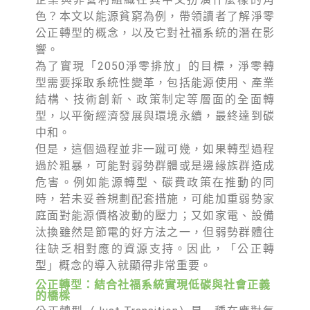
綠盟倡議
色？本文以能源貧窮為例，帶領讀者了解淨零
廢除核電
公正轉型的概念，以及它對社福系統的潛在影
響。
淨零轉型
為了實現「2050淨零排放」的目標，淨零轉
型需要採取系統性變革，包括能源使用、產業
透明足跡
結構、技術創新、政策制定等層面的全面轉
綠盟觀點
型，以平衡經濟發展與環境永續，最終達到碳
中和。
新聞稿及聲明
但是，這個過程並非一蹴可幾，如果轉型過程
過於粗暴，可能對弱勢群體或是邊緣族群造成
投書及專欄
危害。例如能源轉型、碳費政策在推動的同
時，若未妥善規劃配套措施，可能加重弱勢家
工作側記
庭面對能源價格波動的壓力；又如家電、設備
出版及義賣品
汰換雖然是節電的好方法之一，但弱勢群體往
往缺乏相對應的資源支持。因此，「公正轉
參與綠盟
型」概念的導入就顯得非常重要。
公正轉型：結合社福系統實現低碳與社會正義
捐款支持
的橋樑