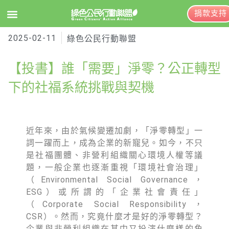
捐款支持
2025-02-11
EN
訂閱電子報
綠色公民行動聯盟
【投書】誰「需要」淨零？公正轉型
關於綠盟
下的社福系統挑戰與契機
綠盟簡介
大事記
近年來，由於氣候變遷加劇，「淨零轉型」一
詞一躍而上，成為企業的新寵兒。如今，不只
綠盟團隊
是社福團體、非營利組織關心環境人權等議
聯絡資訊
題，一般企業也逐漸重視「環境社會治理」
（Environmental Social Governance，
捐款徵信
ESG）或所謂的「企業社會責任」
（Corporate Social Responsibility，
年度報告與財報
CSR）。然而，究竟什麼才是好的淨零轉型？
企業與非營利組織在其中又扮演什麼樣的角