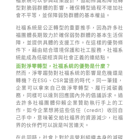
福系統可以參與政策設計，協助辨識和降低轉
型對脆弱群體的影響，確保轉型過程不增加社
會不平等，並保障弱勢群體的基本權益。
社福系統是公正轉型的重要推手，因為許多社
福團體長期致力於確保弱勢群體的基本生活保
障，並提供具體的支援工作。在這樣的優勢條
件下，藉由結合環境保護和社工服務，社福系
統能成為低碳經濟與社會正義的連結點。
面對淨零轉型，社福系統的優勢是什麼？
然而，淨零趨勢對社福系統的影響是危機還是
轉機？在ESG、CSR當道的時代，同一筆錢，
企業可以拿來自己做淨零轉型、履行減碳義
務，同樣可以達到回應國內外的倡議訴求。過
去許多社福團體仰賴企業贊助執行手上的工
作，如今企業想將這些信任（credit）收回自
己手中，意味著交給社福界的資源減少，社福
界的伙伴們可以說是叫苦連天。
在此同時，社會上對於非營利組織本身的減碳