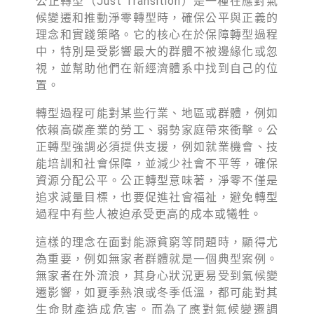
公正轉型（Just Transition）是一種在應對氣
徵才資訊
候變遷和推動淨零轉型時，確保公平與正義的
活動行事曆
理念和實踐策略。它的核心在於保障轉型過程
中，特別是受影響最大的群體不被邊緣化或忽
活動紀錄
視，並幫助他們在新經濟體系中找到自己的位
置。
教育推廣申請
轉型過程可能對某些行業、地區或群體，例如
加入志工
依賴高碳產業的勞工、弱勢家庭帶來衝擊。公
正轉型強調必須提供支援，例如就業機會、技
能培訓和社會保障，並減少社會不平等，確保
資源分配公平。公正轉型意味著，淨零不僅是
追求減量目標，也要促進社會福祉，避免轉型
過程中有些人被迫承受更高的成本或犧牲。
這樣的理念在面對能源貧窮等問題時，顯得尤
為重要，例如無家者群體就是一個典型案例。
無家者在外流浪，其身心狀況更易受到氣候變
遷影響，如夏季熱浪或冬季低溫，都可能對其
生命財產造成危害。而為了應對氣候變遷調