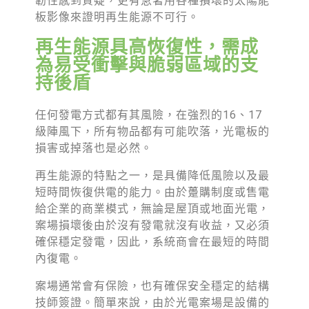
韌性感到質疑，更有急著用各種損壞的太陽能
徵才資訊
板影像來證明再生能源不可行。
活動行事曆
再生能源具高恢復性，需成
活動紀錄
為易受衝擊與脆弱區域的支
持後盾
教育推廣申請
任何發電方式都有其風險，在強烈的16、17
加入志工
級陣風下，所有物品都有可能吹落，光電板的
損害或掉落也是必然。
再生能源的特點之一，是具備降低風險以及最
短時間恢復供電的能力。由於躉購制度或售電
給企業的商業模式，無論是屋頂或地面光電，
案場損壞後由於沒有發電就沒有收益，又必須
確保穩定發電，因此，系統商會在最短的時間
內復電。
案場通常會有保險，也有確保安全穩定的結構
技師簽證。簡單來說，由於光電案場是設備的