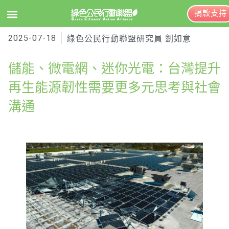
捐款支持
2025-07-18
EN
訂閱電子報
綠色公民行動聯盟研究員 劉如意
儲能、微電網、迷你光電：台灣提升
關於綠盟
再生能源韌性需要更多元思考與社會
溝通
綠盟簡介
大事記
綠盟團隊
聯絡資訊
捐款徵信
年度報告與財報