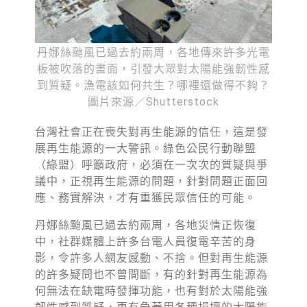
綠盟倡議
廢除核電
丹娜絲颱風已過去約兩周，各地傳來許多光電
淨零轉型
板被吹落的畫面，引發大眾對太陽能強韌性感
到質疑。漁電該如何共生？哪裡還做得不夠？
透明足跡
圖片來源／Shutterstock
綠盟觀點
台灣社會正在喪失對再生能源的信任，這是發
新聞稿及聲明
展再生能源的一大警訊。綠色公民行動聯盟
（綠盟）呼籲政府，必須在一次次的質疑與爭
投書及專欄
議中，正視再生能源的問題，針對問題正面回
應、務實解決，才有重獲民眾信任的可能。
工作側記
丹娜絲颱風已過去約兩周，各地災情正恢復
出版及義賣品
中，社群媒體上許多台電人員復電辛苦的身
參與綠盟
影，令許多人網友感動、不捨。但對再生能源
的許多疑問也不曾間斷，有的針對再生能源為
捐款支持
何無法在缺電時發揮功能，也有對於太陽能強