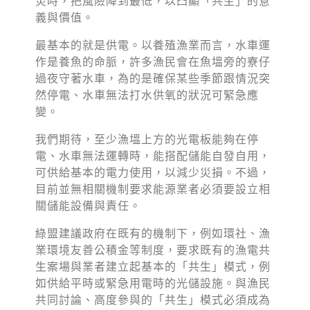
災時，把風險降到最低，以凸顯「共生」的意
義與價值。
最基本的就是供電。以養殖漁業而言，水車運
作是養魚的命脈，許多漁民會在魚塭旁的寮仔
過夜守著水車，為的是確保某些季節跟情況突
然停電、水車無法打水供氧的狀況可緊急應
變。
我們期待，至少漁塭上方的光電板能夠在停
電、水車無法運轉時，能搭配儲能自發自用，
可供給基本的電力使用，以減少災損。不過，
目前並無相關機制要求能源業者必須要設立相
關儲能設備與責任。
綠盟建議政府在既有的機制下，例如環社、漁
業環境友善公積金等制度，要求既有的漁電共
生案場與業者建立起基本的「共生」模式，例
如供給平時或緊急用電時的光儲設施。與漁民
共同討論、高度參與的「共生」模式必須成為