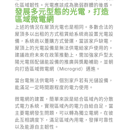
化區域韌性。光電應該成為脆弱群體的後盾。
發展多元型態的光電，打造
區域微電網
上述的情況在屋頂光電也是相同。多數合法的
屋頂多以出租的方式租賃給系統商設置光電設
備，系統商以躉購方式營運，當該家戶缺電，
屋頂上的光電設備是無法供電給家戶使用的。
建議政府未來在政策推動上，需加強家戶型太
陽光電搭配儲能設備的推廣與獎勵補助，並朝
向打造區域微電網（Microgrid）邁進。
當台電無法供電時，個別家戶若有光儲設備，
能滿足一定時間跟程度的電力使用。
微電網的建置，簡單來說是結合區域內的分散
式電力系統，實現區域內的電力自給自足，當
主要電網發生問題，可以轉為獨立電網，在彼
此互相調度下，滿足區域內用電，發揮可靠性
以及能源自主韌性。