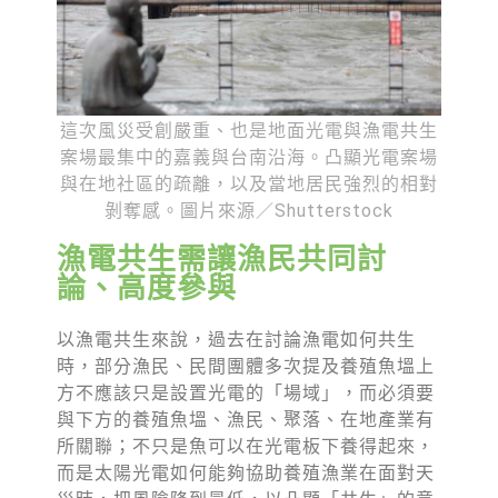
這次風災受創嚴重、也是地面光電與漁電共生
案場最集中的嘉義與台南沿海。凸顯光電案場
與在地社區的疏離，以及當地居民強烈的相對
剝奪感。圖片來源／Shutterstock
漁電共生需讓漁民共同討
論、高度參與
以漁電共生來說，過去在討論漁電如何共生
時，部分漁民、民間團體多次提及養殖魚塭上
方不應該只是設置光電的「場域」，而必須要
與下方的養殖魚塭、漁民、聚落、在地產業有
所關聯；不只是魚可以在光電板下養得起來，
而是太陽光電如何能夠協助養殖漁業在面對天