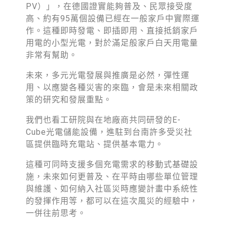
PV）」，在德國證實能夠普及、民眾接受度
高、約有95萬個設備已經在一般家戶中實際運
作。這種即時發電、即插即用、直接抵銷家戶
用電的小型光電，對於滿足般家戶白天用電量
非常有幫助。
未來，多元光電發展與推廣是必然，彈性運
用、以應變各種災害的來臨，會是未來相關政
策的研究和發展重點。
我們也看工研院與在地廠商共同研發的E-
Cube光電儲能設備，進駐到台南許多受災社
區提供臨時充電站、提供基本電力。
這種可同時支援多個充電需求的移動式基礎設
施，未來如何更普及、在平時由哪些單位管理
與維護、如何納入社區災時應變計畫中系統性
的發揮作用等，都可以在這次風災的經驗中，
一併往前思考。