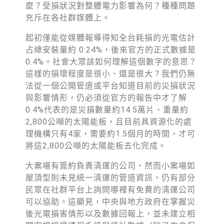
麼？受損狀況對整體電力影響為何？種種問題
充斥在各社群媒體上。
起初僅能從媒體報導得知全台耗損的光電估計
占總安裝量約 0.24%，後來官方的正式數據是
0.4%。社會大眾該如何理解這個數字的意思？
這樣的損壞程度是很小、還是很大？我們仍無
法從一個公開管道或平台知道目前的災損狀況
與影響情形，仍必須從官方的報告中才了解
0.4%代表的是災損數量約14.5萬片、重量約
2,800公噸的太陽能板，且目前具資源化的處
理機構只有4家，需要約1.5個月的時間，才可
將這2,800公噸的太陽能板去化完成。
大案場有簽約負責清運的公司，然而小案場如
屋頂型則未見統一清運的管道資訊，仍有部分
民眾在社群平台上詢問哪裡有免費的清運公司
可以協助。這顯見，中央與地方政府在掌握災
後光電損害情形以及數據回報上，並未建立相