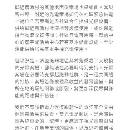
鄰近農漁村的其他地面型案場也是如此。當災
害來臨，附近的光電案場如何在社區緊急供電
上補位？若案場能與社區合作提供光儲設備，
供給鄰近農漁村冷凍櫃等設備使用，或許還能
撐至物流收貨時間；社區無電可用時，聚落中
心的廟宇或活動中心若有基本儲能設施，至少
還能供給居民基本手機充電使用。
但現況是，這些脆弱地區與村落乘載了大規模
的光電案場，卻無法在必要時得到支持。光電
案場在必要時支撐起脆弱社群，是一種共同體
的打造，案場若僅被視為收益的發電設備、與
所在地的毫無關聯或斷裂，將更加深民眾與綠
能的距離與不信任。
我們不應該把電力恢復跟韌性的責任完全交由
個別農漁民來負責，當光電是鄰居、是台灣供
電系統重要的一環時，更應該正視光電廠跟周
遭社群、在地產業間的關係，以及思考如何強