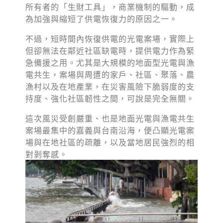
所有者的「生財工具」，商業機制的驅動，成
為加強與縮短了供電恢復力的原因之一。
不過，短時間內恢復供電的光電案場，實際上
但卻無法在鄰近社區缺電時，提供電力作為緊
急備援之用。尤其是大規模的地面型光電與漁
電共生，案場與周遭的家戶、社區、聚落、農
漁村以及在地產業，在災害風險下脆弱度的支
持度、強化社區韌性之間，可說是完全無關。
這次風災受創嚴重、也是地面光電與漁電共生
案場最集中的嘉義與台南沿海，便凸顯光電案
場與在地社區的疏離，以及當地居民強烈的相
對剝奪感。