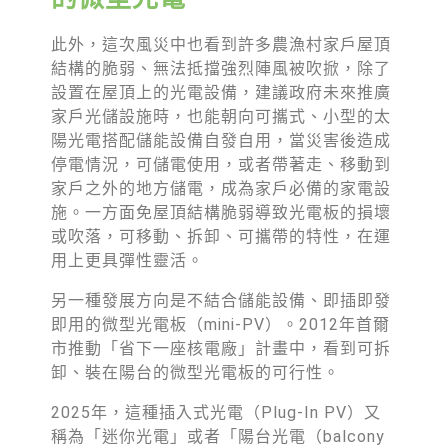
此外，這次風災中也看到許多農漁村家戶屋頂
結構的脆弱、無法抵擋強烈陣風被吹掀，除了
設置在屋頂上的光電設備，建議政府未來推廣
家戶光儲設施時，也能朝向可攜式、小型的太
陽光電搭配儲能設備自發自用，當災害後造成
停電情況，可儲電使用，或者帶著走、移動到
家戶之外的地方儲電，成為家戶必備的家電設
施。一方面免屋頂結構脆弱導致光電板的損壞
或吹落，可移動、拆卸、可攜帶的特性，在運
用上更具彈性靈活。
另一種發展方向是不結合儲能設備、即插即發
即用的微型光電板（mini-PV）。2012年首爾
市推動「省下一座核電廠」計畫中，看到可拆
卸、裝在陽台的微型光電板的可行性。
2025年，這種插入式光電（Plug-In PV）又
稱為「迷你光電」或者「陽台光電（balcony