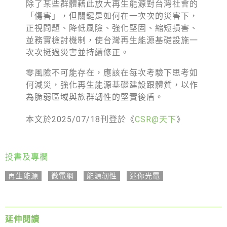
除了某些群體藉此放大再生能源對台灣社會的
「傷害」，但關鍵是如何在一次次的災害下，
正視問題、降低風險、強化堅固、縮短損害、
並務實檢討機制，使台灣再生能源基礎設施一
次次挺過災害並持續修正。
零風險不可能存在，應該在每次考驗下思考如
何減災，強化再生能源基礎建設跟體質，以作
為脆弱區域與族群韌性的堅實後盾。
本文於2025/07/18刊登於《
CSR@天下
》
投書及專欄
再生能源
,
微電網
,
能源韌性
,
迷你光電
延伸閱讀