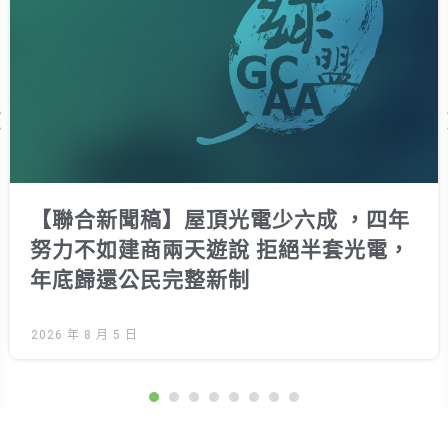
Next
【聯合新聞稿】屋頂光電少六成 ，四年
努力不如建商兩天遊說 拒絕半套光電，
年底歸還公民完整新制
2026 年 8 月 5 日