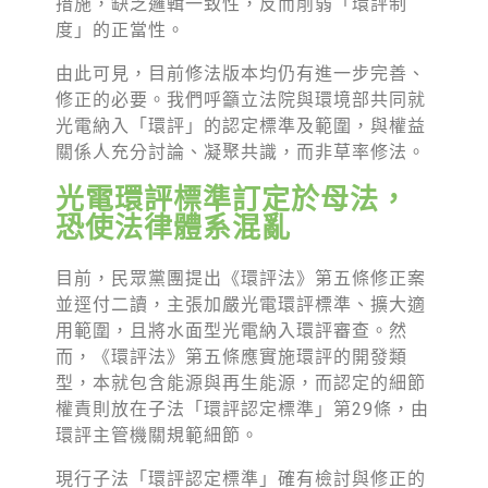
措施，缺乏邏輯一致性，反而削弱「環評制
度」的正當性。
由此可見，目前修法版本均仍有進一步完善、
修正的必要。我們呼籲立法院與環境部共同就
光電納入「環評」的認定標準及範圍，與權益
關係人充分討論、凝聚共識，而非草率修法。
光電環評標準訂定於母法，
恐使法律體系混亂
目前，民眾黨團提出《環評法》第五條修正案
並逕付二讀，主張加嚴光電環評標準、擴大適
用範圍，且將水面型光電納入環評審查。然
而，《環評法》第五條應實施環評的開發類
型，本就包含能源與再生能源，而認定的細節
權責則放在子法「環評認定標準」第29條，由
環評主管機關規範細節。
現行子法「環評認定標準」確有檢討與修正的