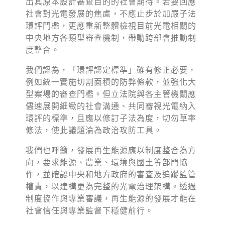
出其原本設計審查目的的社會期待。若要回應
社會對光電發展的焦慮，不應止步於加嚴子法
環評門檻，更應重新整體檢視目前光電相關的
中央地方各類型審查機制，帶動跨部會推動制
度整合。
我們認為，「環評認定標準」確有修正必要，
例如統一實施切割面積的防弊條款，並強化大
型案場的審查門檻。但立法院與各主管機關應
儘速展開細緻的社會溝通、共同審視光電納入
環評的標準，且應以修訂子法為度，切勿草率
修法，使此議題淪為政治攻防工具。
我們也呼籲，發展再生能源應以制度整合為方
向，要求能源、農業、環境與國土等部門協
作，並確認中央和地方政府的審查及追蹤監管
權責，以建構更為完整的光電治理架構。透過
制度協作與專業審議，再生能源的發展才能在
社會信任與專業監督下穩健前行。