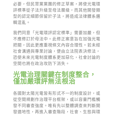
必要，但民眾黨黨團的修正草案，將使光電環
評標準從子法升級至母法層級，而其他開發類
型的認定細節保留於子法，將造成法律體系邏
輯混亂。
我們同意「光電環評認定標準」需要加嚴，但
不應修訂於母法中。此修正案意旨在加強光電
把關，因此更應重視條文內容合理性。若未經
社會溝通與專業討論，便由立法院表決修法，
恐使未來光電制度體系更加惡化，社會討論的
空間也將在政治攻防下消失。
光電治理關鍵在制度整合，
僅加嚴環評無法根治
各國對太陽光電皆有形式不一的制度設計，或
從空間規劃作治理平台框架，或以容量門檻觸
發不同審查強度。唯有先以整體調查來判斷開
發適地性，再進入審查階段，社會、生態與環