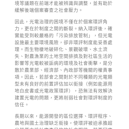
境等議題在前端才能被辨識與調整，並有助於
緩解後端個案審查之社會壓力。
因此，光電治理的困境不僅在於個案環評角
力，更在於制度之間的斷裂。納入環評後，確
實能受到較嚴格的「污染排放管制」，但光電
設施最主要環境風險，卻非環評制度能妥善處
理。而生物棲地破碎化、景觀破壞、水土流
失、對農漁業的土地空間排擠及對社區生活的
影響等光電較被詬病的環境及社會衝擊，是分
散於農業部、經濟部、內政部等機關的權責事
項。因此，若部會之間對於不同種類的光電類
型未有良好的前置評估加以銜接（例如能源用
地白皮書或光電政策環評），恐無法有效解決
建置光電的問題，更將削弱社會對環評制度的
信任。
長期以來，能源開發的區位選擇、環評程序、
農地與國土治理缺乏銜接，使環評被迫承擔超