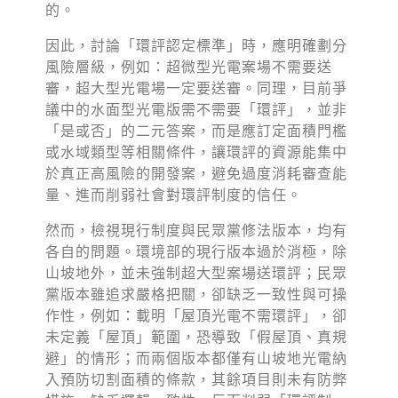
徵才資訊
的。
活動行事曆
因此，討論「環評認定標準」時，應明確劃分
風險層級，例如：超微型光電案場不需要送
活動紀錄
審，超大型光電場一定要送審。同理，目前爭
議中的水面型光電版需不需要「環評」，並非
教育推廣申請
「是或否」的二元答案，而是應訂定面積門檻
加入志工
或水域類型等相關條件，讓環評的資源能集中
於真正高風險的開發案，避免過度消耗審查能
量、進而削弱社會對環評制度的信任。
然而，檢視現行制度與民眾黨修法版本，均有
各自的問題。環境部的現行版本過於消極，除
山坡地外，並未強制超大型案場送環評；民眾
黨版本雖追求嚴格把關，卻缺乏一致性與可操
作性，例如：載明「屋頂光電不需環評」，卻
未定義「屋頂」範圍，恐導致「假屋頂、真規
避」的情形；而兩個版本都僅有山坡地光電納
入預防切割面積的條款，其餘項目則未有防弊