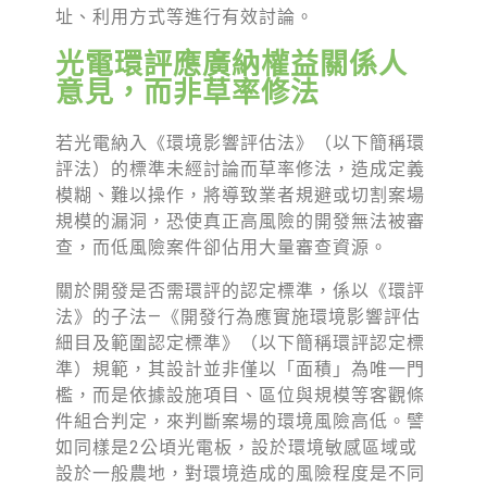
綠盟倡議
址、利用方式等進行有效討論。
廢除核電
光電環評應廣納權益關係人
意見，而非草率修法
淨零轉型
透明足跡
若光電納入《環境影響評估法》（以下簡稱環
評法）的標準未經討論而草率修法，造成定義
綠盟觀點
模糊、難以操作，將導致業者規避或切割案場
規模的漏洞，恐使真正高風險的開發無法被審
新聞稿及聲明
查，而低風險案件卻佔用大量審查資源。
投書及專欄
關於開發是否需環評的認定標準，係以《環評
工作側記
法》的子法—《開發行為應實施環境影響評估
細目及範圍認定標準》（以下簡稱環評認定標
出版及義賣品
準）規範，其設計並非僅以「面積」為唯一門
檻，而是依據設施項目、區位與規模等客觀條
參與綠盟
件組合判定，來判斷案場的環境風險高低。譬
如同樣是2公頃光電板，設於環境敏感區域或
捐款支持
設於一般農地，對環境造成的風險程度是不同