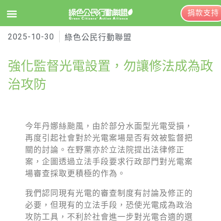
捐款支持
2025-10-30
EN
訂閱電子報
綠色公民行動聯盟
強化監督光電設置，勿讓修法成為政
關於綠盟
治攻防
綠盟簡介
大事記
今年丹娜絲颱風，由於部分水面型光電受損，
再度引起社會對於光電案場是否有效被監督把
綠盟團隊
關的討論。在野黨亦於立法院提出法律修正
聯絡資訊
案，企圖透過立法手段要求行政部門對光電案
場審查採取更積極的作為。
捐款徵信
我們認同現有光電的審查制度有討論及修正的
年度報告與財報
必要，但現有的立法手段，恐使光電成為政治
攻防工具，不利於社會進一步對光電合適的選