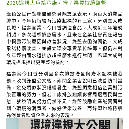
2020違規大戶給承諾，掃了再買持續監督
綠色公民行動聯盟研究員陳震遠表示，兩百大消費品
牌中，今年仍持續有污染超標的有三家，分別是大成
長城、福壽實業、今口香調理食品。大成近三年違規
頻頻，多次超標排放廢水，且未在企業社會責任報告
中揭露污染原因與改善狀況。綠盟去函詢問後，大成
承諾持續改善，並設立環安專責單位統籌。但仍未對
今年經由雨水道排放超標廢水進行說明，希望大成對
環境違規提出更完整的檢討。
福壽與今口香分別因多次排放廢氣與廢水超標被裁
罰。收到綠盟公文後，兩間企業皆說明已改善防制設
備，避免類似狀況繼續發生。綠盟願意相信企業對污
染管理的努力，但若工廠排放繼續影響周遭居民與生
態，就說明其努力仍然不足。綠盟鼓勵企業誠實面對
關心環境的消費者，做好污染改善，而綠盟也將持續
為消費者監督企業未來的表現。