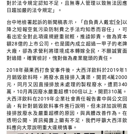
對於法令規定認知不足，且無專人管理以致無法因應
日趨加嚴的法令規定」。
台中地檢署起訴的新聞稿表示，「自負責人戴宏[全]以
降之短報空氣污染防制費之手法均知悉而容任」，可
看出宏全對此項違規避重就輕，推諉卸責。做為資本
額28億的上市公司，也是國內成立超過一甲子的老牌
大廠，卻為求營利將環境成本轉嫁全民，不願誠實面
對過錯，確實檢討，愧對做為產業龍頭的責任。
2018年蘋果西打食安事件後，大西洋飲料於2019年1
月銷毀飲料時，將廢水直接排入溝渠，開罰4萬2000
元，同月又因直接排放未處理的製程廢水，遭罰340
萬，10月再因廢水嚴重超標100倍以上，開罰310萬。
大西洋飲料在2019年企業社會責任報告書中與公文回
函，有針對銷毀飲料事件進行說明，但未詳加說明直
接排放廢水及嚴重超標的原因，與具體改善作為。在
透明公開、資訊揭露上顯有不足，我們呼籲大西洋飲
料應向大眾說明重大違規情事。