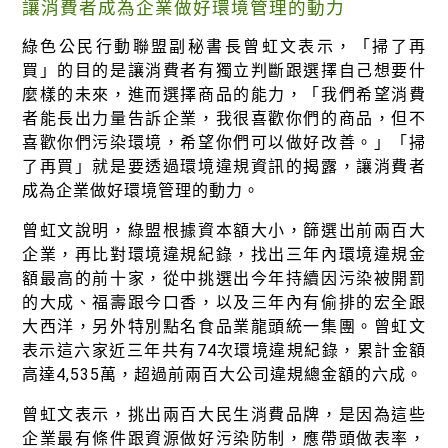
徵才資訊
讓消費者成為企業做好環境管理的動力
活動行事曆
綠色公民行動聯盟副秘書長曾虹文表示，「掃了再
買」的目的是讓消費者有獨立判斷跟選擇自己想要什
活動紀錄
麼樣的未來，進而選擇商品的能力，「我們希望消費
者能長出力量告訴企業，我很喜歡你們的商品，但不
教育推廣申請
喜歡你們污染環境，希望你們可以做好改善。」「掃
了再買」就是要透過環境違規資訊的揭露，讓消費者
加入志工
成為企業做好環境管理的動力。
曾虹文說明，綠盟根據資本額大小，篩選出前兩百大
企業，再比對環境違規紀錄，找出三年內環境違規金
額最高的前十家，從中挑選出今年持續因污染被開罰
的大成、福壽跟今口香，以及三年內有偷排的宏全跟
大西洋，另外特別點名食品業龍頭統一集團。曾虹文
表示這六家近三年共有74次環境違規紀錄，累計金額
高達4,535萬，超過前兩百大公司違規總金額的六成。
曾虹文表示，挑出兩百大民生消費品牌，是因為這些
企業最有條件跟資源做好污染防制，應帶頭做表率，