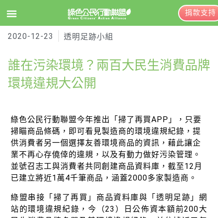
捐款支持
2020-12-23
EN
訂閱電子報
透明足跡小組
誰在污染環境？兩百大民生消費品牌
關於綠盟
環境違規大公開
綠盟簡介
大事記
綠色公民行動聯盟今年推出「掃了再買APP」，只要
掃瞄商品條碼，即可看見製造商的環境違規紀錄，提
綠盟團隊
供消費者另一個選擇友善環境商品的資訊，藉此讓企
業不再心存僥倖的違規，以及有動力做好污染管理。
聯絡資訊
並號召志工與消費者共同創建商品資料庫，截至12月
已建立將近1萬4千筆商品，涵蓋2000多家製造商。
捐款徵信
綠盟串接「掃了再買」商品資料庫與「透明足跡」網
年度報告與財報
站的環境違規紀錄，今（23）日公佈資本額前200大