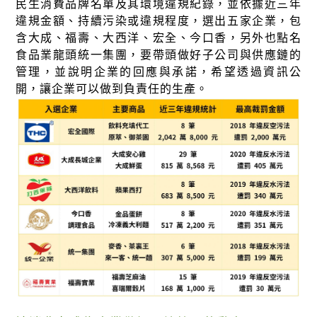
綠盟倡議
民生消費品牌名單及其環境違規紀錄，並依據近三年
違規金額、持續污染或違規程度，選出五家企業，包
廢除核電
含大成、福壽、大西洋、宏全、今口香，另外也點名
食品業龍頭統一集團，要帶頭做好子公司與供應鏈的
淨零轉型
管理，並說明企業的回應與承諾，希望透過資訊公
透明足跡
開，讓企業可以做到負責任的生產。
綠盟觀點
新聞稿及聲明
投書及專欄
工作側記
出版及義賣品
參與綠盟
捐款支持