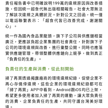
責任報告書中已明確說明199萬的違規原因與改善措
施，但因統一超食代無出版相關報告，社會大眾無法
了解該次違規之具體狀況。針對公文之回函，統一僅
以電話聯繫表示：「超食代皆已改善完成，謝謝關
心」。
統一作為國內食品業龍頭，旗下子公司與供應鏈相當
廣泛，更應該負起企業集團的社會責任，針對旗下子
公司的環境違規與改善，進行彙整公開。同時也應落
實供應鏈管理，帶領整體供應鏈向上競爭，做到真正
「負責任的生產」。
負責任的生產與消費，從此刻開始
掃了再買透過揭露廠商的環境違規紀錄，促使企業不
再心存僥倖違規，這些企業的環境違規紀錄都可在
「掃了再買」APP中看到，Android跟iOS均已上架，
希望更多使用者加入掃了再買的運動，讓大眾負責任
的消費、企業負責任的生產，共同守護台灣美好環
境。