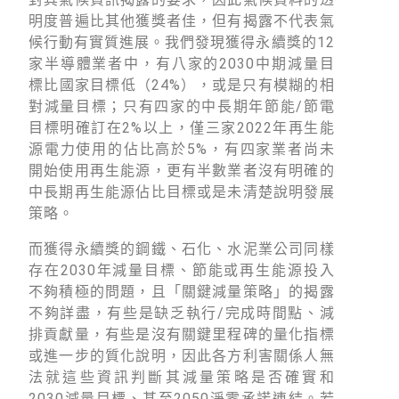
明度普遍比其他獲獎者佳，但有揭露不代表氣
候行動有實質進展。我們發現獲得永續獎的12
家半導體業者中，有八家的2030中期減量目
標比國家目標低（24%），或是只有模糊的相
對減量目標；只有四家的中長期年節能/節電
目標明確訂在2%以上，僅三家2022年再生能
源電力使用的佔比高於5%，有四家業者尚未
開始使用再生能源，更有半數業者沒有明確的
中長期再生能源佔比目標或是未清楚說明發展
策略。
而獲得永續獎的鋼鐵、石化、水泥業公司同樣
存在2030年減量目標、節能或再生能源投入
不夠積極的問題，且「關鍵減量策略」的揭露
不夠詳盡，有些是缺乏執行/完成時間點、減
排貢獻量，有些是沒有關鍵里程碑的量化指標
或進一步的質化說明，因此各方利害關係人無
法就這些資訊判斷其減量策略是否確實和
2030減量目標、甚至2050淨零承諾連結。若