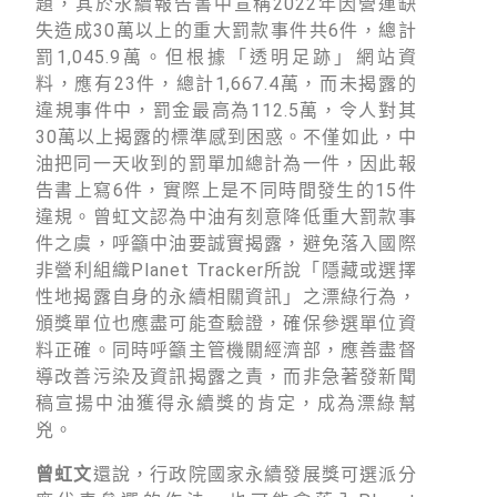
題，其於永續報告書中宣稱2022年因營運缺
失造成30萬以上的重大罰款事件共6件，總計
罰1,045.9萬。但根據「透明足跡」網站資
料，應有23件，總計1,667.4萬，而未揭露的
違規事件中，罰金最高為112.5萬，令人對其
30萬以上揭露的標準感到困惑。不僅如此，中
油把同一天收到的罰單加總計為一件，因此報
告書上寫6件，實際上是不同時間發生的15件
違規。曾虹文認為中油有刻意降低重大罰款事
件之虞，呼籲中油要誠實揭露，避免落入國際
非營利組織Planet Tracker所說「隱藏或選擇
性地揭露自身的永續相關資訊」之漂綠行為，
頒獎單位也應盡可能查驗證，確保參選單位資
料正確。同時呼籲主管機關經濟部，應善盡督
導改善污染及資訊揭露之責，而非急著發新聞
稿宣揚中油獲得永續獎的肯定，成為漂綠幫
兇。
曾虹文
還說，行政院國家永續發展獎可選派分