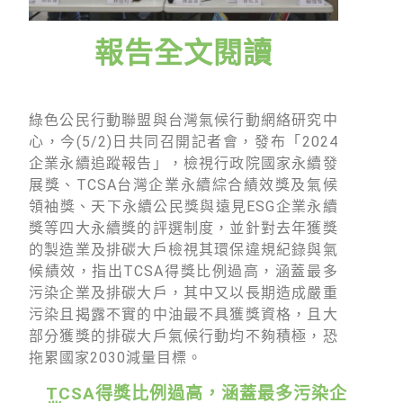
綠盟倡議
廢除核電
報告全文閱讀
淨零轉型
透明足跡
綠色公民行動聯盟與台灣氣候行動網絡研究中
心，今(5/2)日共同召開記者會，發布「2024
綠盟觀點
企業永續追蹤報告」，檢視行政院國家永續發
展獎、TCSA台灣企業永續綜合績效獎及氣候
新聞稿及聲明
領袖獎、天下永續公民獎與遠見ESG企業永續
投書及專欄
獎等四大永續獎的評選制度，並針對去年獲獎
的製造業及排碳大戶檢視其環保違規紀錄與氣
工作側記
候績效，指出TCSA得獎比例過高，涵蓋最多
污染企業及排碳大戶，其中又以長期造成嚴重
出版及義賣品
污染且揭露不實的中油最不具獲獎資格，且大
參與綠盟
部分獲獎的排碳大戶氣候行動均不夠積極，恐
拖累國家2030減量目標。
捐款支持
TCSA得獎比例過高，涵蓋最多污染企