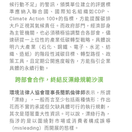
候行動不足」的警訊，頒獎單位建立的評選標
準應納入聯合國、國際知名組織如CDP、
Climate Action 100+的指標，方能提醒碳排
大戶正視其氣候責任。而政府部門，經濟部身
為主管機關，也必須積極協調整合各部會，儘
速研提一上位性的產業低碳轉型戰略，具體說
明六大產業（石化、鋼鐵、電子、水泥、紡
織、造紙）的階段性減碳目標、轉型路徑、政
策工具，且定期公開進度報告，方能指引企業
具體的永續行動。
跨部會合作，終結反漂綠規範沙漠
環境法律人協會理事長簡凱倫律師
表示，所謂
「漂綠」，一般而言至少包括兩種情形：作出
花而不實的承諾但欠缺具體可行的執行規劃，
其次是隱匿重大性資訊。可以說，漂綠行為，
指涉的是以圍繞對市場或消費者構成誤導
（misleading）而開展的態樣。