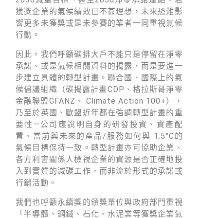
獲獎企業的氣候績效已不甚理想，未來恐難影
響更多未獲獎或是未參賽的業者一同重視氣候
行動。
因此，我們呼籲碳排大戶不能只是停留在淨零
承諾、或是氣候相關資料的揭露，而是要進一
步建立具體的轉型計畫。聯合國、國際上的氣
候倡議組織（碳揭露計畫CDP、格拉斯哥淨零
金融聯盟GFANZ、 Climate Action 100+），
乃至於英國、歐盟近年都在強調轉型計畫的重
要性—公司應說明自身的研發投資、資產配
置、當前與未來的產品/服務如何與 1.5°C的
氣候目標保持一致。轉型計畫亦可協助企業、
各方利害關係人檢視企業的資源是否正確地投
入到實質的減碳工作，而非流於形式的承諾或
行銷活動。
我們也呼籲永續獎的頒獎單位與政府部門重視
「半導體、鋼鐵、石化、水泥業等獲獎企業氣