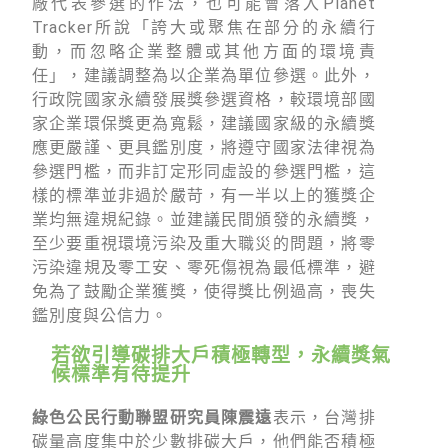
廠代表參選的作法，也可能會落入Planet
Tracker所說「誇大或聚焦在部分的永續行
動，而忽略企業整體或其他方面的環境責
任」，建議調整為以企業為單位參選。此外，
行政院國家永續發展獎參選資格，較環境部國
家企業環保獎更為寬鬆，建議國家級的永續獎
應更嚴謹、更具鑑別度，將遵守國家法律視為
參選門檻，而非訂定形同虛設的參選門檻，這
樣的標準並非過於嚴苛，有一半以上的獲獎企
業均無違規紀錄。並建議民間頒發的永續獎，
至少要重視環境污染及重大職災的問題，將零
污染違規及零工安、零死傷視為最低標準，避
免為了鼓勵企業獲獎，使得獎比例過高，喪失
鑑別度與公信力。
若欲引導碳排大戶積極轉型，永續獎氣
候標準有待提升
綠色公民行動聯盟研究員陳震遠
表示，台灣排
碳量高度集中於少數排碳大戶，他們能否積極