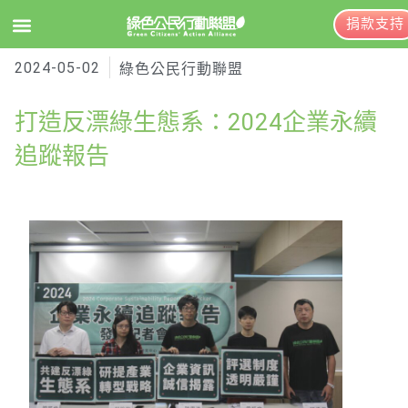
捐款支持
2024-05-02
EN
訂閱電子報
綠色公民行動聯盟
打造反漂綠生態系：2024企業永續
關於綠盟
追蹤報告
綠盟簡介
大事記
綠盟團隊
聯絡資訊
捐款徵信
年度報告與財報