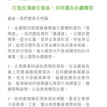
打造反漂綠生態系，共同邁向永續轉型
最後，我們要再次呼籲：
1
、永續獎的頒獎機構應強化整體制度的「透
明度」，及評選指標的「嚴謹度」。公開評選
標準、配分比重、受評企業資料等，供各界公
評。並把法遵列為企業永續作為的基本底線，
而非評分項目，強化碳排大戶氣候績效的計分
權重，追上國際永續趨勢。
2、企業應秉持誠信透明的原則，在永續報告
書上完整揭露相關資訊，且持續精進揭露品
質，包含污染違規事項、後續因應與治理作
為、氣候績效的相關量化與質化指標建立、關
鍵策略說明，以及氣候轉型計畫。
3、政府應建構反漂綠資訊規範，要求企業將
污染違規、工安、職災與勞動違規等紀錄，及