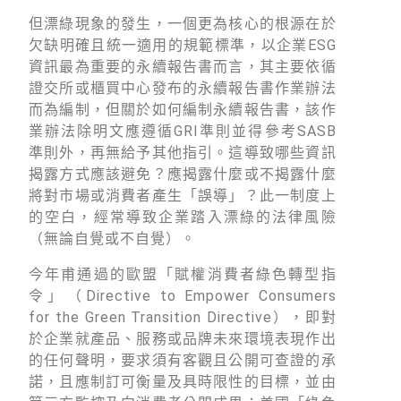
但漂綠現象的發生，一個更為核心的根源在於
欠缺明確且統一適用的規範標準，以企業ESG
資訊最為重要的永續報告書而言，其主要依循
證交所或櫃買中心發布的永續報告書作業辦法
而為編制，但關於如何編制永續報告書，該作
業辦法除明文應遵循GRI準則並得參考SASB
準則外，再無給予其他指引。這導致哪些資訊
揭露方式應該避免？應揭露什麼或不揭露什麼
將對市場或消費者產生「誤導」？此一制度上
的空白，經常導致企業踏入漂綠的法律風險
（無論自覺或不自覺）。
今年甫通過的歐盟「賦權消費者綠色轉型指
令」（Directive to Empower Consumers
for the Green Transition Directive），即對
於企業就產品、服務或品牌未來環境表現作出
的任何聲明，要求須有客觀且公開可查證的承
諾，且應制訂可衡量及具時限性的目標，並由