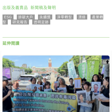
出版及義賣品
,
新聞稿及聲明
ESG
,
排碳大戶
,
永續獎
,
淨零轉型
,
漂綠
,
產業轉
型
,
研究報告
,
透明足跡
延伸閱讀