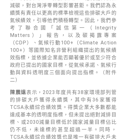
減碳，對台灣淨零轉型影響甚鉅。我們認為永
續獎有責任以更高的標準檢視這些排碳大戶的
氣候績效，引導他們積極轉型。因此，我們參
考了聯合國「誠信第一（Integrity
Matters）」報告，以及碳揭露專案
（CDP）、氣候行動100+（Climate Action
100+）等國際知名非營利組織提出的氣候績
效指標，並依據企業能否顯著優於或至少符合
政府已提出的國家目標，從氣候承諾、氣候行
動與資料透明度三個面向提出指標。（附件
二）
陳震遠
表示，2023年度共有38家環境部列管
的排碳大戶獲得永續獎，其中有36家獲得
TCSA永續綜合績效獎。得獎企業大多數都能
達成基本的透明度指標，但未提出絕對減排目
標、或2030減量目標低於國家減量目標佔比
仍不低，未達標的甚至超過一半。同時，
TCSA永續綜合績效獎也是唯一有碳排大戶未