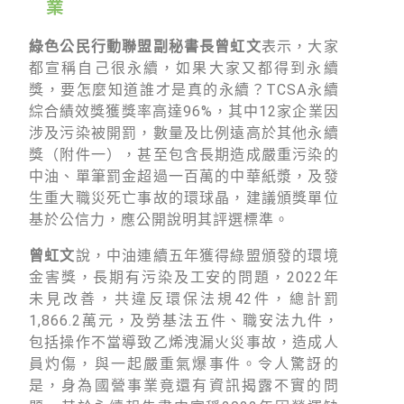
徵才資訊
業
活動行事曆
綠色公民行動聯盟副秘書長曾虹文
表示，大家
都宣稱自己很永續，如果大家又都得到永續
活動紀錄
獎，要怎麼知道誰才是真的永續？TCSA永續
綜合績效獎獲獎率高達96%，其中12家企業因
教育推廣申請
涉及污染被開罰，數量及比例遠高於其他永續
加入志工
獎（附件一），甚至包含長期造成嚴重污染的
中油、單筆罰金超過一百萬的中華紙漿，及發
生重大職災死亡事故的環球晶，建議頒獎單位
基於公信力，應公開說明其評選標準。
曾虹文
說，中油連續五年獲得綠盟頒發的環境
金害獎，長期有污染及工安的問題，2022年
未見改善，共違反環保法規42件，總計罰
1,866.2萬元，及勞基法五件、職安法九件，
包括操作不當導致乙烯洩漏火災事故，造成人
員灼傷，與一起嚴重氣爆事件。令人驚訝的
是，身為國營事業竟還有資訊揭露不實的問