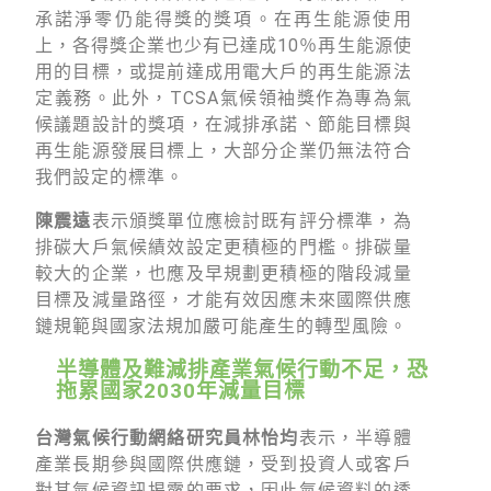
承諾淨零仍能得獎的獎項。在再生能源使用
上，各得獎企業也少有已達成10％再生能源使
用的目標，或提前達成用電大戶的再生能源法
定義務。此外，TCSA氣候領袖獎作為專為氣
候議題設計的獎項，在減排承諾、節能目標與
再生能源發展目標上，大部分企業仍無法符合
我們設定的標準。
陳震遠
表示頒獎單位應檢討既有評分標準，為
排碳大戶氣候績效設定更積極的門檻。排碳量
較大的企業，也應及早規劃更積極的階段減量
目標及減量路徑，才能有效因應未來國際供應
鏈規範與國家法規加嚴可能產生的轉型風險。
半導體及難減排產業氣候行動不足，恐
拖累國家2030年減量目標
台灣氣候行動網絡研究員林怡均
表示，半導體
產業長期參與國際供應鏈，受到投資人或客戶
對其氣候資訊揭露的要求，因此氣候資料的透