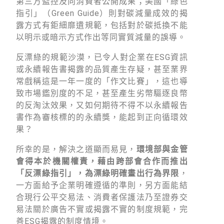
第三方監控及向消費者公開成果；美國「綠色
指引」（Green Guide）則對碳減量成效的揭
露方式有鉅細靡遺規範，包括對於碳抵換不能
以明示或暗示方式作出等同實質減量的誤導。
反漂綠的規範沙漠，已令人對企業在ESG資訊
或永續報告書揭露的品質產生存疑，甚至業界
常戲稱這是一年一度的「作文比賽」，這也導
致市場鑑別度的不足，甚至產生劣幣驅逐良幣
的反淘汰效果，又如何期待不得不以永續報告
書作為審核標的的永續獎，能起到正向循環效
果？
所幸的是，解決之道顯而易見，
環境部與金管
會得本於機關權責，藉由跨部會合作而推出
「反漂綠指引」，為漂綠明確畫出行為界限
，
一方面給予企業明確遵循的準則，另方面能結
合現行公平交易法、消費者保護法乃至證券交
易法關於廣告不實或揭露不實的制度規範，完
善ESG揭露的制度情境。