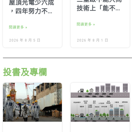
屋頂光電少六成
技術上「能不能
，四年努力不如
重啟」地方居民
建商兩天遊說 拒
齊喊：核安、環
閱讀更多 »
絕半套光電，年
閱讀更多 »
評、核廢與民意
底歸還公民完整
2026 年 8 月 5 日
2026 年 8 月 1 日
都不能跳過
新制
投書及專欄