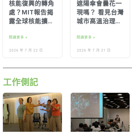
核能復興的轉角
遮陽傘會曇花一
處？MIT報告揭
現嗎？ 看見台灣
露全球核能擴張
城市高溫治理的
的四大隱形代價
關鍵缺口
閱讀更多 »
閱讀更多 »
2026 年 7 月 22 日
2026 年 7 月 21 日
工作側記