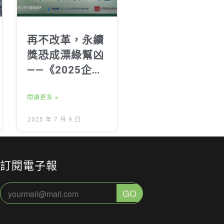
再不改革，永續
獎恐成漂綠幫凶
——《2025企業
永續追蹤報告》
發布記者會
閱讀更多 »
2025 年 7 月 9 日
訂閱電子報