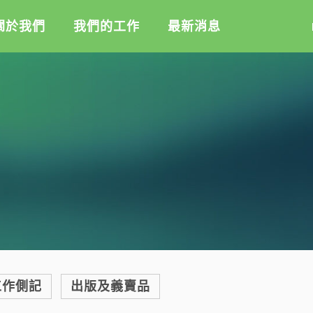
關於我們
我們的工作
最新消息
盟
綠盟倡議
綠盟觀點
介
廢除核電
新聞稿及聲明
記
淨零轉型
投書及專欄
隊
透明足跡
工作側記
活
訊
出版及義賣品
信
教
與財報
工作側記
出版及義賣品