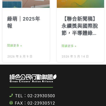
綠萌｜2025年
【聯合新聞稿】
報
永續獎與國際脫
節，半導體綠電
落後 《2026企
閱讀更多 »
業永續追蹤報
閱讀更多 »
告》發布
2026 年 6 月 9 日
2026 年 5 月 14 日
TEL：02-23930500
FAX：02-23930512