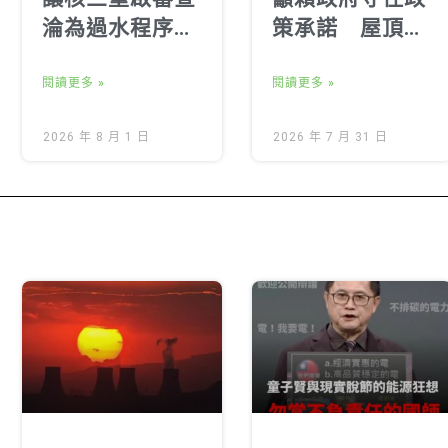
淪為過水程序！
策承諾 屋頂光
落實在地知情同
電新制8月1日如
意，嚴審核安及
閱讀更多 »
期全面實施
閱讀更多 »
環境影響
2026 年 8 月 1 日
2026 年 7 月 31 日