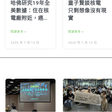
哈佛研究19年全
童子賢談核電
美數據：住在核
只剩想像沒有現
電廠附近，癌症
實
死亡率真的比較
高？
閱讀更多 »
閱讀更多 »
2026 年 7 月 13 日
2026 年 7 月 13 日