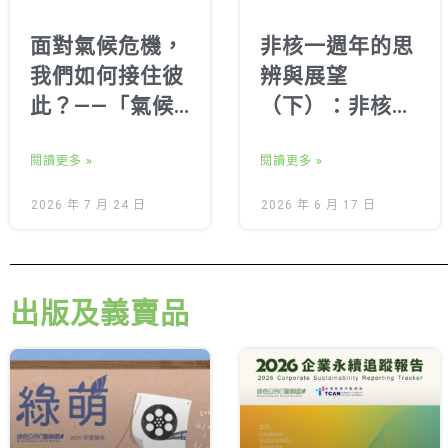
面對氣候危機，
非核一週年的思
我們如何接住彼
辨與展望
此？——「氣候
（下）：非核家
心事交換所：一
園的里程碑、社
人一故事劇場與
閱讀更多 »
會意義與未來挑
閱讀更多 »
心理健康探索」
戰
2026 年 7 月 24 日
2026 年 6 月 17 日
側記
出版及義賣品