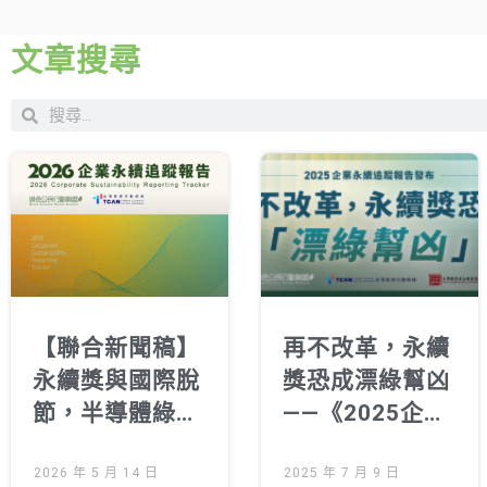
文章搜尋
【聯合新聞稿】
再不改革，永續
永續獎與國際脫
獎恐成漂綠幫凶
節，半導體綠電
——《2025企業
落後 《2026企
永續追蹤報告》
業永續追蹤報
2026 年 5 月 14 日
發布記者會
2025 年 7 月 9 日