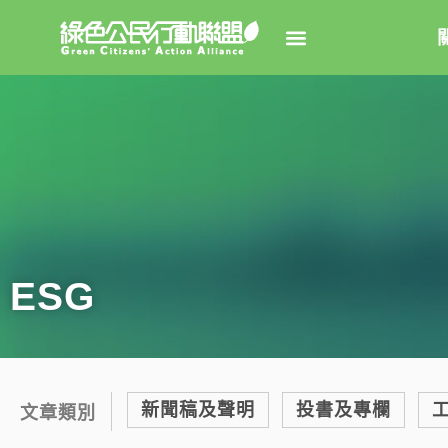
關於綠
綠盟簡
大事
綠盟團
ESG
聯絡資
捐款徵
年度報告
新聞稿及聲明
投書及專欄
文章類別