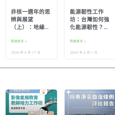
非核一週年的思
能源韌性工作
辨與展望
坊：台灣如何強
（上）：地緣政
化能源韌性？跨
治與科技競逐下
域工作坊激盪出
的台灣能源民主
閱讀更多 »
的行動藍圖
閱讀更多 »
2026 年 6 月 17 日
2026 年 6 月 1 日