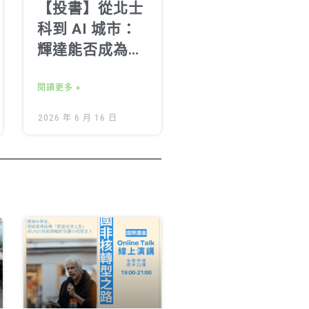
【投書】從北士
科到 AI 城市：
輝達能否成為能
源責任的領導
者？
閱讀更多 »
2026 年 6 月 16 日