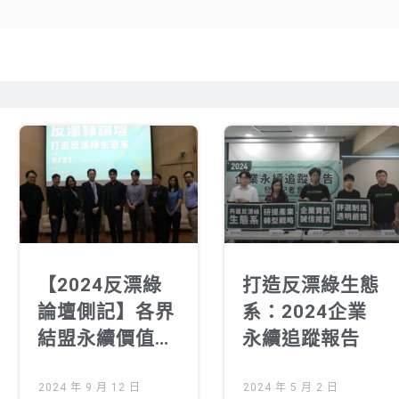
【2024反漂綠
打造反漂綠生態
論壇側記】各界
系：2024企業
結盟永續價值
永續追蹤報告
鏈 共同建構反
漂綠生態系
2024 年 9 月 12 日
2024 年 5 月 2 日