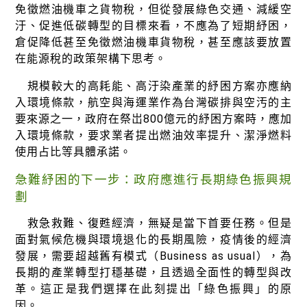
免徵燃油機車之貨物稅，但從發展綠色交通、減緩空
汙、促進低碳轉型的目標來看，不應為了短期紓困，
倉促降低甚至免徵燃油機車貨物稅，甚至應該要放置
在能源稅的政策架構下思考。
規模較大的高耗能、高汙染產業的紓困方案亦應納
入環境條款，航空與海運業作為台灣碳排與空汚的主
要來源之一，政府在祭岀800億元的紓困方案時，應加
入環境條款，要求業者提出燃油效率提升、潔淨燃料
使用占比等具體承諾。
急難紓困的下一步：政府應進行長期綠色振興規
劃
救急救難、復甦經濟，無疑是當下首要任務。但是
面對氣候危機與環境退化的長期風險，疫情後的經濟
發展，需要超越舊有模式（Business as usual），為
長期的產業轉型打穩基礎，且透過全面性的轉型與改
革。這正是我們選擇在此刻提出「綠色振興」的原
因。