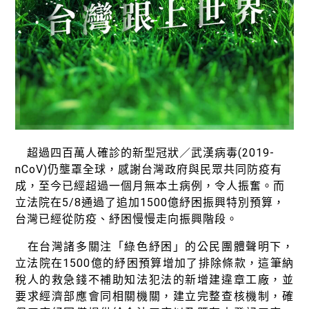
綠盟倡議
廢除核電
淨零轉型
透明足跡
綠盟觀點
新聞稿及聲明
超過四百萬人確診的新型冠狀／武漢病毒(2019-
nCoV)仍壟罩全球，感謝台灣政府與民眾共同防疫有
投書及專欄
成，至今已經超過一個月無本土病例，令人振奮。而
工作側記
立法院在5/8通過了追加1500億紓困振興特別預算，
台灣已經從防疫、紓困慢慢走向振興階段。
出版及義賣品
在台灣諸多關注「綠色紓困」的公民團體聲明下，
參與綠盟
立法院在1500億的紓困預算增加了排除條款，這筆納
稅人的救急錢不補助知法犯法的新增建違章工廠，並
捐款支持
要求經濟部應會同相關機關，建立完整查核機制，確