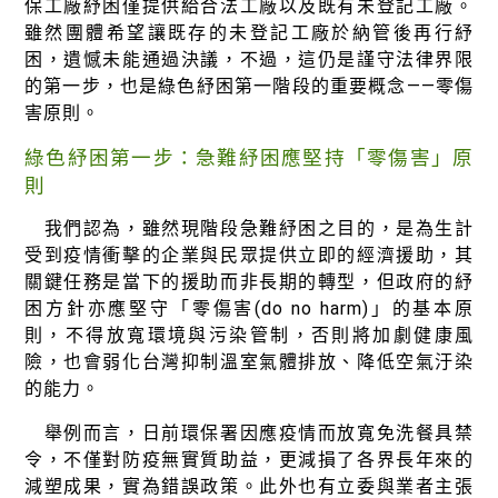
徵才資訊
保工廠紓困僅提供給合法工廠以及既有未登記工廠。
雖然團體希望讓既存的未登記工廠於納管後再行紓
活動行事曆
困，遺憾未能通過決議，不過，這仍是謹守法律界限
的第一步，也是綠色紓困第一階段的重要概念——零傷
活動紀錄
害原則。
教育推廣申請
綠色紓困第一步：急難紓困應堅持「零傷害」原
則
加入志工
我們認為，雖然現階段急難紓困之目的，是為生計
受到疫情衝擊的企業與民眾提供立即的經濟援助，其
關鍵任務是當下的援助而非長期的轉型，但政府的紓
困方針亦應堅守「零傷害(do no harm)」的基本原
則，不得放寬環境與污染管制，否則將加劇健康風
險，也會弱化台灣抑制溫室氣體排放、降低空氣汙染
的能力。
舉例而言，日前環保署因應疫情而放寬免洗餐具禁
令，不僅對防疫無實質助益，更減損了各界長年來的
減塑成果，實為錯誤政策。此外也有立委與業者主張