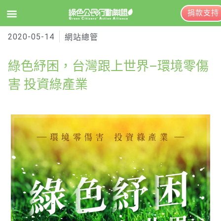
捐款支持
2020-05-14
EN
訂閱電子報
網站總管
綠色紓困，台灣跟上世界–環境零傷
關於綠盟
害 投資綠產業
綠盟簡介
大事記
綠盟團隊
聯絡資訊
捐款徵信
年度報告與財報