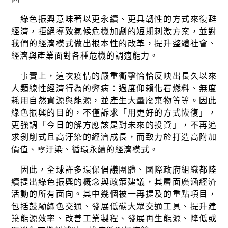
綠色振興意味著以更永續、更具韌性的方式來復甦
經濟，拒絕導致氣候危機加劇的短期刺激方案，並對
我們的經濟模式做出根本性的改革，提升整體社會、
經濟與產業面對各種危機的調適能力。
事實上，這次疫情的嚴重衝擊恰恰反映出長久以來
人類線性經濟行為的弊病：過度仰賴化石燃料、無度
耗用自然資源與能源，並產生大量廢棄物等等。因此
綠色振興的目的，不僅訴求「用更好的方式恢復」，
更強調「今日的解方應該是對未來的投資」，不再追
求剝削式且高汙染的經濟成長，而致力於打造高附加
價值、零汙染、循環永續的經濟模式。
因此，全球許多環保倡議團體、國際政府組織都陸
續提出綠色振興的概念與政策建議，其層面廣涵經濟
活動的所有面向。其中幾個被一再提及的重點項目，
包括鼓勵綠色交通、發展低碳大眾交通工具、提升建
築能源效率、改善工業製程、發展再生能源、降低或