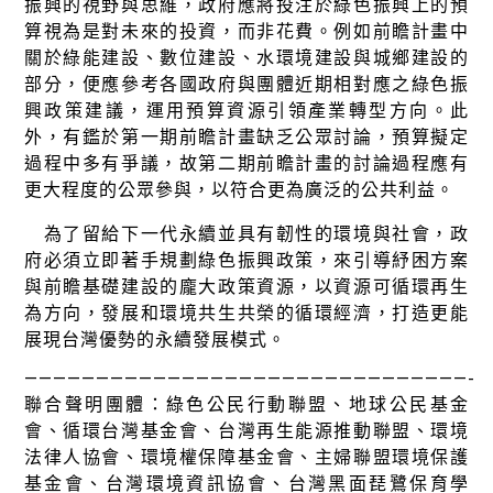
振興的視野與思維，政府應將投注於綠色振興上的預
算視為是對未來的投資，而非花費。例如前瞻計畫中
關於綠能建設、數位建設、水環境建設與城鄉建設的
部分，便應參考各國政府與團體近期相對應之綠色振
興政策建議，運用預算資源引領產業轉型方向。此
外，有鑑於第一期前瞻計畫缺乏公眾討論，預算擬定
過程中多有爭議，故第二期前瞻計畫的討論過程應有
更大程度的公眾參與，以符合更為廣泛的公共利益。
為了留給下一代永續並具有韌性的環境與社會，政
府必須立即著手規劃綠色振興政策，來引導紓困方案
與前瞻基礎建設的龐大政策資源，以資源可循環再生
為方向，發展和環境共生共榮的循環經濟，打造更能
展現台灣優勢的永續發展模式。
———————————————————————————————-
聯合聲明團體：綠色公民行動聯盟、地球公民基金
會、循環台灣基金會、台灣再生能源推動聯盟、環境
法律人協會、環境權保障基金會、主婦聯盟環境保護
基金會、台灣環境資訊協會、台灣黑面琵鷺保育學