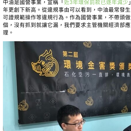
中油是國營事業，宣稱「
近3年環保罰款已逐年減少
年更創下新高。從違規事由可以看到，中油最常發生
可證規範操作等違規行為。作為國營事業，不帶頭做
個，沒有抓到就讓它漏，我們要求主管機關經濟部應
理。