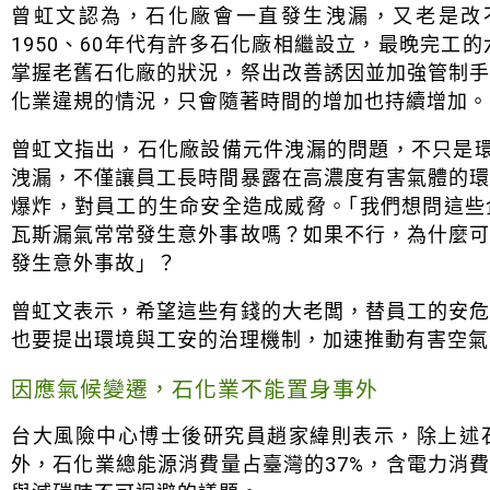
曾虹文認為，石化廠會一直發生洩漏，又老是改
1950、60年代有許多石化廠相繼設立，最晚完工
掌握老舊石化廠的狀況，祭出改善誘因並加強管制
化業違規的情況，只會隨著時間的增加也持續增加。
曾虹文指出，石化廠設備元件洩漏的問題，不只是環
洩漏，不僅讓員工長時間暴露在高濃度有害氣體的
爆炸，對員工的生命安全造成威脅。｢我們想問這
瓦斯漏氣常常發生意外事故嗎？如果不行，為什麼
發生意外事故」？
曾虹文表示，希望這些有錢的大老闆，替員工的安
也要提出環境與工安的治理機制，加速推動有害空氣
因應氣候變遷，石化業不能置身事外
台大風險中心博士後研究員趙家緯則表示，除上述
外，石化業總能源消費量占臺灣的37%，含電力消費