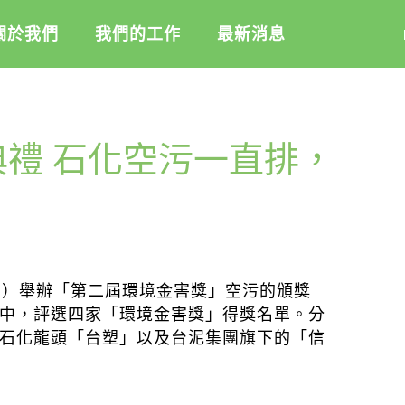
關於我們
我們的工作
最新消息
盟
綠盟倡議
綠盟觀點
典禮 石化空污一直排，
介
廢除核電
新聞稿及聲明
記
淨零轉型
投書及專欄
隊
透明足跡
工作側記
活
訊
出版及義賣品
日）舉辦「第二屆環境金害獎」空污的頒獎
信
教
中，評選四家「環境金害獎」得獎名單。分
石化龍頭「台塑」以及台泥集團旗下的「信
與財報