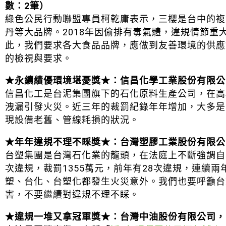
數：2筆）
綠色公民行動聯盟專員柯乾庸表示，三櫻是台中的複
丹等大品牌。2018年因偷排有毒氣體，違規情節重
此，我們要求各大食品品牌，應做到友善環境的供應
的檢視與要求。
★
永續績優環境堪憂獎
★
：信昌化學工業股份有限公
信昌化工是台泥集團旗下的石化原料生產公司，在高
洩漏引發火災。近三年的裁罰紀錄年年增加，大多是
現設備老舊、管線耗損的狀況。
★
年年違規不理不睬獎
★
：台灣塑膠工業股份有限公
台塑集團是台灣石化業的龍頭，在法庭上不斷強調自
次違規，裁罰1355萬元，前年有28次違規，連續
塑、台化、台塑化都發生火災意外。我們也要呼籲台
害，不要繼續對違規不理不睬。
★
違規一堆又拿冠軍獎
★
：台灣中油股份有限公司，空