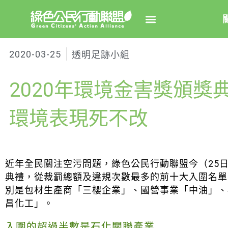
2020-03-25
透明足跡小組
關於綠
2020年環境金害獎頒獎
綠盟簡
大事
環境表現死不改
綠盟團
聯絡資
近年全民關注空污問題，綠色公民行動聯盟今（25
捐款徵
典禮，從裁罰總額及違規次數最多的前十大入圍名單
別是包材生產商「三櫻企業」、國營事業「中油」、
年度報告
昌化工」。
入圍的超過半數是石化關聯產業