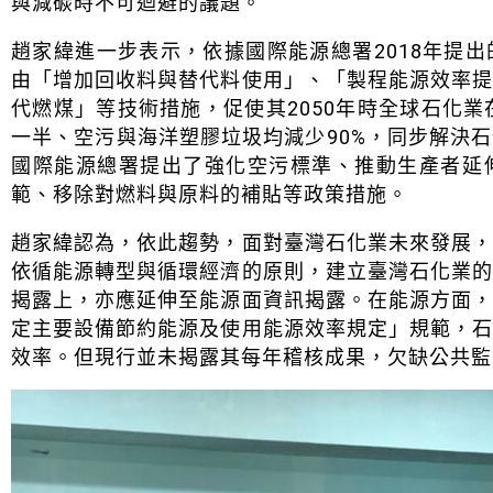
與減碳時不可迴避的議題。
趙家緯進一步表示，依據國際能源總署2018年提
由「增加回收料與替代料使用」、「製程能源效率
代燃煤」等技術措施，促使其2050年時全球石化業
一半、空污與海洋塑膠垃圾均減少90%，同步解決
國際能源總署提出了強化空污標準、推動生產者延
範、移除對燃料與原料的補貼等政策措施。
趙家緯認為，依此趨勢，面對臺灣石化業未來發展
依循能源轉型與循環經濟的原則，建立臺灣石化業
揭露上，亦應延伸至能源面資訊揭露。在能源方面
定主要設備節約能源及使用能源效率規定」規範，
效率。但現行並未揭露其每年稽核成果，欠缺公共監