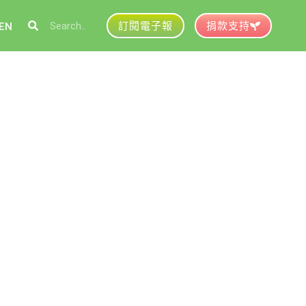
訂閱電子報
捐款支持
EN
參與綠盟
捐款支持
徵才資訊
動行事曆
活動紀錄
育推廣申請
加入志工