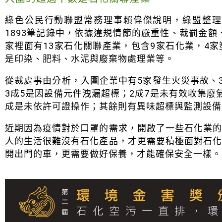
綠色公民行動聯盟常務理事賴偉傑說明，綠盟整理
1893筆記錄中，依據違規情節的嚴重性、裁罰金額
家裡面有13家石化關聯產業，包含9家石化業，4
是印染、肥料、水泥與廢棄物處理業等。
從裁處事由分析，入圍企業中有5家發生火災事故、3
3成5是因設備元件洩漏超標；2成7是未有效收集廢
成是未依許可證操作；其餘則有異味超標與監測設備
近期因為疫情對於口罩的需求，開啟了一些石化業
人的生活很難沒有石化產品，才更需要積極面對石
開出門的車，更需要做好保養，才能確保安全一樣。