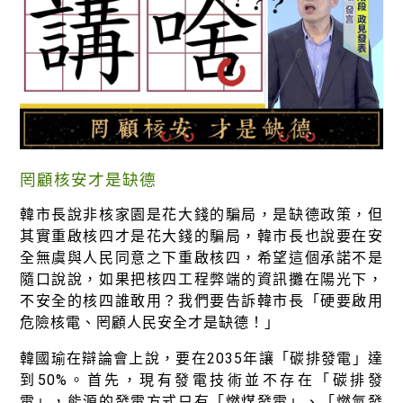
徵才資訊
活動行事曆
活動紀錄
教育推廣申請
加入志工
罔顧核安才是缺德
韓市長說非核家園是花大錢的騙局，是缺德政策，但
其實重啟核四才是花大錢的騙局，韓市長也說要在安
全無虞與人民同意之下重啟核四，希望這個承諾不是
隨口說說，如果把核四工程弊端的資訊攤在陽光下，
不安全的核四誰敢用？我們要告訴韓市長「硬要啟用
危險核電、罔顧人民安全才是缺德！」
韓國瑜在辯論會上說，要在2035年讓「碳排發電」達
到50%。首先，現有發電技術並不存在「碳排發
電」，能源的發電方式只有「燃煤發電」、「燃氣發