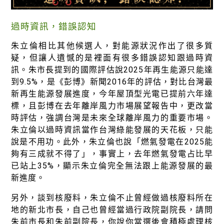
過時資訊，錯誤認知
朱立倫相比其他候選人，對能源狀況作出了很多質
疑，但讓人遺憾的是裡面有很多錯誤認知跟過時資
訊。朱市長提到的國際評估說2025年再生能源只能達
到9.5%，是《彭博》新聞2016年的評估，對比台灣最
新再生能源發展進度，今年屋頂型光電已提前六年達
標，且彭博在去年離岸風力市場展望報告中，更改當
時評估，強調台灣是未來全球離岸風力的重要市場。
朱立倫以過時資訊當作台灣綠能發展的天花板，只能
說是不用功。此外，朱立倫也說「燃氣發電在2025能
夠有三成就不得了」，事實上，去年燃氣發電占比早
已站上35%，顯示朱立倫完全無法跟上能源發展的最
新進度。
另外，談到核廢料，朱立倫不止曾經做過核廢料所在
地的新北市長，自己也曾經當過行政院副院長，請問
朱前市長和朱前副院長，你說你當選後會積極處理核