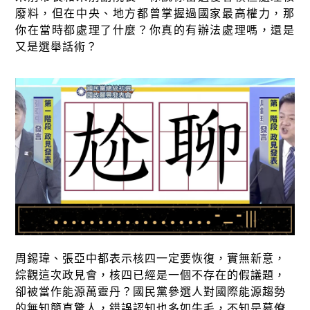
廢料，但在中央、地方都曾掌握過國家最高權力，那
你在當時都處理了什麼？你真的有辦法處理嗎，還是
又是選舉話術？
周錫瑋、張亞中都表示核四一定要恢復，實無新意，
綜觀這次政見會，核四已經是一個不存在的假議題，
卻被當作能源萬靈丹？國民黨參選人對國際能源趨勢
的無知簡直驚人，錯誤認知也多如牛毛，不知是幕僚