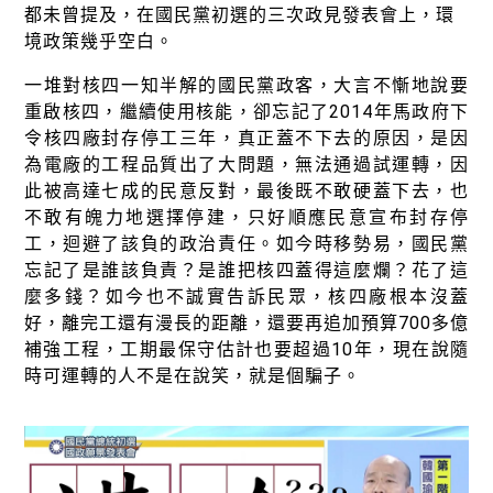
綠盟倡議
都未曾提及，在國民黨初選的三次政見發表會上，環
境政策幾乎空白。
廢除核電
一堆對核四一知半解的國民黨政客，大言不慚地說要
淨零轉型
重啟核四，繼續使用核能，卻忘記了2014年馬政府下
透明足跡
令核四廠封存停工三年，真正蓋不下去的原因，是因
為電廠的工程品質出了大問題，無法通過試運轉，因
綠盟觀點
此被高達七成的民意反對，最後既不敢硬蓋下去，也
不敢有魄力地選擇停建，只好順應民意宣布封存停
新聞稿及聲明
工，迴避了該負的政治責任。如今時移勢易，國民黨
忘記了是誰該負責？是誰把核四蓋得這麼爛？花了這
投書及專欄
麼多錢？如今也不誠實告訴民眾，核四廠根本沒蓋
工作側記
好，離完工還有漫長的距離，還要再追加預算700多億
補強工程，工期最保守估計也要超過10年，現在說隨
出版及義賣品
時可運轉的人不是在說笑，就是個騙子。
參與綠盟
捐款支持