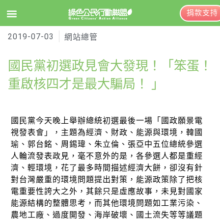
捐款支持
2019-07-03
EN
訂閱電子報
網站總管
國民黨初選政見會大發現！「笨蛋！
關於綠盟
重啟核四才是最大騙局！ 」
綠盟簡介
大事記
國民黨今天晚上舉辦總統初選最後一場「國政願景電
視發表會」，主題為經濟、財政、能源與環境，韓國
綠盟團隊
瑜、郭台銘、周錫瑋、朱立倫、張亞中五位總統參選
人輪流發表政見，毫不意外的是，各參選人都是重經
聯絡資訊
濟、輕環境，花了最多時間描述經濟大餅，卻沒有針
對台灣嚴重的環境問題提出對策，能源政策除了把核
捐款徵信
電重要性誇大之外，其餘只是虛應故事，未見對國家
年度報告與財報
能源結構的整體思考，而其他環境問題如工業污染、
農地工廠、過度開發、海岸破壞、國土流失等等議題