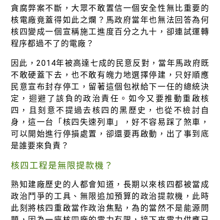
徵才資訊
貪腐弊案不斷，大眾不敢置信一個安全性無比重要的
核電廠竟蓋得如此之爛？馬政府當年也無法回答為何
活動行事曆
核四變成一個宣稱施工進度百分之九十，卻連試運轉
活動紀錄
程序都過不了的電廠？
教育推廣申請
因此，2014年被高達七成的民意反對，當年馬政府既
不敢硬蓋下去，也不敢有魄力地選擇停建，只好順應
加入志工
民意宣布封存停工，留著這個包袱給下一任的總統決
定，迴避了該負的政治責任。如今又要推動重啟核
四，且刻意不提過去核四的黑歷史，也從不檢討自
身，這一台「核四失速列車」，好不容易踩了煞車，
可以開始進行停損處置，卻還要再啟動，出了事到底
是誰要來負責？
核四工程是無限提款機？
熟知建廠歷史的人都會知道，長期以來核四都被當成
政治鬥爭的工具、無限追加預算的政治提款機，此時
此刻將核四重啟當作政治焦點，為的當然不是能源問
題，因為一座核四廠的電力有限，接下來電力供應已