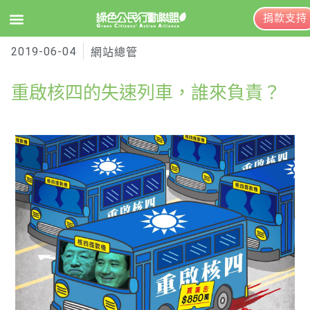
捐款支持
2019-06-04
EN
訂閱電子報
網站總管
重啟核四的失速列車，誰來負責？
關於綠盟
綠盟簡介
大事記
綠盟團隊
聯絡資訊
捐款徵信
年度報告與財報