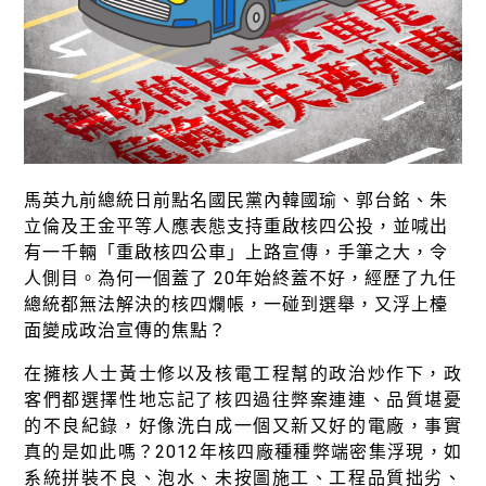
綠盟倡議
廢除核電
淨零轉型
透明足跡
綠盟觀點
馬英九前總統日前點名國民黨內韓國瑜、郭台銘、朱
新聞稿及聲明
立倫及王金平等人應表態支持重啟核四公投，並喊出
有一千輛「重啟核四公車」上路宣傳，手筆之大，令
投書及專欄
人側目。為何一個蓋了 20年始終蓋不好，經歷了九任
總統都無法解決的核四爛帳，一碰到選舉，又浮上檯
工作側記
面變成政治宣傳的焦點？
出版及義賣品
在擁核人士黃士修以及核電工程幫的政治炒作下，政
客們都選擇性地忘記了核四過往弊案連連、品質堪憂
參與綠盟
的不良紀錄，好像洗白成一個又新又好的電廠，事實
捐款支持
真的是如此嗎？2012年核四廠種種弊端密集浮現，如
系統拼裝不良、泡水、未按圖施工、工程品質拙劣、