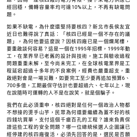
經回穩，備轉容量率均可達10%以上，不再有缺電問
題。
如果不缺電，為什麼還堅持要核四？新北市長侯友宜
近日也難得說了真話：「核四已經是一個不存在的議
題」，為何他要這麼說？因核四廠已是一個爛尾樓，
要重啟談何容易？這是一個在1995年招標，1999年動
工，在業界早已老舊的設計與技術，施工與驗收過程
問題重重未解，至今尚未完工，在全球核電業界是工
程延宕超過十多年的不良案例，經費也嚴重超支，重
啟絕對會是一場災難，如要完工至少要再追加預算6、
700多億，工期最保守估計也要超過六、七年以上，現
在說隨時可運轉的人不是在說笑，就是個騙子。
我們在此必須重申，核四絕對是任何一個政治人物都
不想接的燙手山芋，民眾為何還要繼續為蓋不好的核
四錢坑買單，支付這個千瘡百孔的工程？誰來負責保
證這些工程的安全問題？哪一位總統候選人企圖讓已
經停建的核四廠復活，必須先回答的是，選民是否願