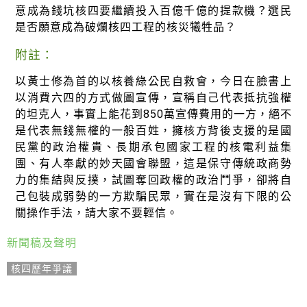
意成為錢坑核四要繼續投入百億千億的提款機？選民
是否願意成為破爛核四工程的核災犧牲品？
附註：
以黃士修為首的以核養綠公民自救會，今日在臉書上
以消費六四的方式做圖宣傳，宣稱自己代表抵抗強權
的坦克人，事實上能花到850萬宣傳費用的一方，絕不
是代表無錢無權的一般百姓，擁核方背後支援的是國
民黨的政治權貴、長期承包國家工程的核電利益集
團、有人奉獻的妙天國會聯盟，這是保守傳統政商勢
力的集結與反撲，試圖奪回政權的政治鬥爭，卻將自
己包裝成弱勢的一方欺騙民眾，實在是沒有下限的公
關操作手法，請大家不要輕信。
新聞稿及聲明
核四歷年爭議