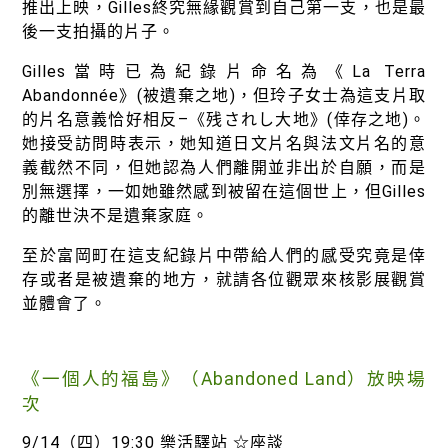
推出上映，Gilles終究無緣觀賞到自己第一支，也是最
後一支拍攝的片子。
Gilles當時已為紀錄片命名為《La Terra
Abandonnée》(被遺棄之地)，但玲子女士為這支片取
的片名意義恰好相反–《残されし大地》(倖存之地)。
她接受訪問時表示，她知道日文片名與法文片名的意
義截然不同，但她認為人們離開並非出於自願，而是
別無選擇，一如她雖然感到被留在這個世上，但Gilles
的離世決不是遺棄家庭。
至於富岡町在這支紀錄片中帶給人們的感受究竟是倖
存或者是被遺棄的地方，就請各位觀眾來核影展觀賞
並體會了。
《一個人的福島》（Abandoned Land）放映場
次
9/14（四）19:30 樂活驛站 ☆座談