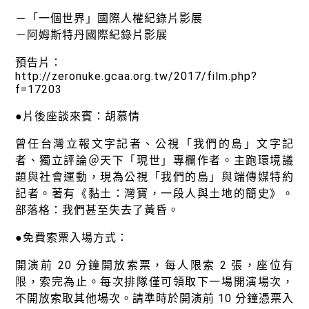
－「一個世界」國際人權紀錄片影展
－阿姆斯特丹國際紀錄片影展
預告片：
http://zeronuke.gcaa.org.tw/2017/film.php?
f=17203
●片後座談來賓：胡慕情
曾任台灣立報文字記者、公視「我們的島」文字記
者、獨立評論＠天下「現世」專欄作者。主跑環境議
題與社會運動，現為公視「我們的島」與端傳媒特約
記者。著有《黏土：灣寶，一段人與土地的簡史》。
部落格：我們甚至失去了黃昏。
●免費索票入場方式：
開演前 20 分鐘開放索票，每人限索 2 張，座位有
限，索完為止。每次排隊僅可領取下一場開演場次，
不開放索取其他場次。請準時於開演前 10 分鐘憑票入