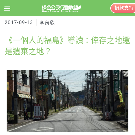
捐款支持
2017-09-13
EN
訂閱電子報
李育欣
《一個人的福島》導讀：倖存之地還
關於綠盟
是遺棄之地？
綠盟簡介
大事記
綠盟團隊
聯絡資訊
捐款徵信
年度報告與財報