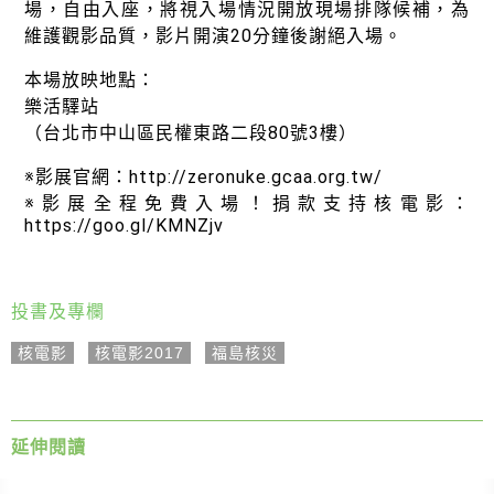
場，自由入座，將視入場情況開放現場排隊候補，為
維護觀影品質，影片開演20分鐘後謝絕入場。
本場放映地點：
樂活驛站
（台北市中山區民權東路二段80號3樓）
※影展官網：http://zeronuke.gcaa.org.tw/
※影展全程免費入場！捐款支持核電影：
https://goo.gl/KMNZjv
投書及專欄
核電影
,
核電影2017
,
福島核災
延伸閱讀