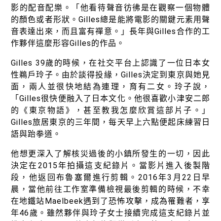
徵才資訊
影的配音配樂。「他看待聲音彷彿是在觀察一個物體
的顏色或者形狀。Gilles總是能將電影的關鍵元素用聲
活動行事曆
音表達出來，而且富有禪意。」長年與Gilles合作的工
活動紀錄
作夥伴這麼形容Gilles的作品。
Gilles 39歲的時候，在社交平台上認識了一位日本女
教育推廣申請
性鵜戶玲子。由於談得投緣，Gilles決定到東京與她見
加入志工
面，兩人並很快地結為連理，育有二女。玲子說，
「Gilles很快便融入了日本文化。他很喜歡小津安二郎
的《東京物語》，甚至教我怎麼欣賞這部片子。」
Gilles旅居東京的三年間，每天早上六點便起床練習日
語與跆拳道。
他想更深入了解核災過後的小鎮所發生的一切，因此
決定在2015年拍攝這支紀錄片。當影片進入後製階
段，他返回布魯塞爾進行剪輯。2016年3月22日早
晨，當他前往工作室準備檢視最後剪輯的時候，不幸
在地鐵站Maelbeek遇到了恐怖攻擊，成為罹難者，享
年46歲。雖然夥伴與玲子女士接續完成這支紀錄片並