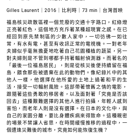
Gilles Laurent｜2016｜比利時｜73 min｜台灣首映
福島核災疏散區裡一個荒廢的交通十字路口，紅綠燈
正亮著紅色，這個地方充斥著某種超現實之感。在已
經回到原先禁制區的少數人家中，一切彷彿一如往
常，有水有電，甚至有收訊正常的電視機。一對老年
夫婦似乎毫無擔憂地吃著自己花園種植的蔬菜，另一
對夫婦則是不管到哪都手持著輻射偵測器。而著名的
「最後一位福島居民」，則是從核災後便持續留在福
島，餵食那些被遺棄在此的動物們。像紀錄片中的其
他人一樣，他選擇在他所愛的土地上過著和平的生
活，接受一切輻射風險。這部帶著懷舊之情的電影，
跟隨著這些勇敢的移居者，以及面對著「究竟是否該
回去」這種艱難選擇的其他人進行拍攝，年輕人感到
害怕，而老年人則是沒有選擇。在日本的文化中，與
自己的家園分離，要比身體疾病來得致命。這種親密
的場景不禁讓人省思，在時間緩慢推移的過程中，一
個遭逢災難後的城市，究竟如何能恢復生機？