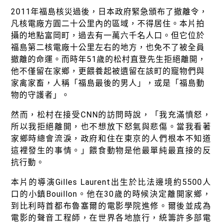
綠盟倡議
2011年福島核災過後，日本政府緊急頒布了撤離令，
廢除核電
凡核電廠方圓二十公里內的區域，不得居住。本片拍
攝的地點富岡町，過去有一萬六千名人口。但它位於
淨零轉型
福島第二核電廠十公里左右的地方，也免不了被全員
撤離的命運。而時年51歲的松村直登先生拒絕離開，
透明足跡
他不僅留在家鄉，更餵養起被遺留在該町的寵物們與
綠盟觀點
家禽家畜，人稱「福島最後的男人」，或是「福島動
物的守護者」。
新聞稿及聲明
然而，松村在接受CNN的訪問時說，「我充滿憤怒，
投書及專欄
所以我拒絕離開，也不想放下怒氣與悲傷。當我看著
家鄉時總會流淚，政府和住在東京的人們根本不知道
工作側記
這裡發生的事情。」餵食動物是他最單純最直接的反
抗行動。
出版及義賣品
本片的導演Gilles Laurent出生於比法邊境約5500人
參與綠盟
口的小鎮Bouillon。他在30歲的時候決定離開家鄉，
捐款支持
到比利時首都布魯塞爾的電影學院進修。爾後並成為
電影的聲音工程師，在世界各地旅行，統籌許多部電