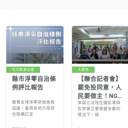
地方能源治理
大罷免
縣市淨零自治條
【聯合記者會】
例評比報告
罷免投同意，人
民要做主！NGO
隨著全球淨零排放進程
本屆立法院在國民黨與
支持大罷免
加速，臺灣各地方政府
民眾黨立委掌握多數的
也陸續訂定
情況下，接