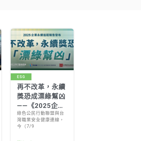
ESG
再不改革，永續
獎恐成漂綠幫凶
——《2025企業
綠色公民行動聯盟與台
永續追蹤報告》
灣職業安全健康連線，
發布記者會
今（7/9