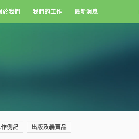
關於我們
我們的工作
最新消息
盟
綠盟倡議
綠盟觀點
介
廢除核電
新聞稿及聲明
記
淨零轉型
投書及專欄
隊
透明足跡
工作側記
活
訊
出版及義賣品
信
教
與財報
工作側記
出版及義賣品