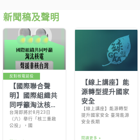
新聞稿及聲明
反對核電延役
【線上講座】能
【國際聯合聲
源轉型提升國家
明】國際組織共
安全
同呼籲淘汰核
【線上講座】能源轉型
台灣即將於8月23日
電：聲援非核台
提升國家安全 臺灣能源
（六）舉行「核三重啟
安全長期
灣
公投」，國
閱讀更多 »