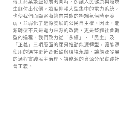
綠盟倡議
得工商業繁盛發展的同時，卻讓人民健康與環境
生態付出代價。過度仰賴大型集中的電力系統，
廢除核電
也使我們面臨逐漸趨向常態的極端氣候時更脆
弱，並弱化了能源發展的公民自主權。因此，能
淨零轉型
源轉型不只是電力來源的改變，更是整體社會轉
透明足跡
型的過程，我們致力從「永續」、「民主」及
「正義」三項層面的願景推動能源轉型，讓能源
綠盟觀點
使用的選擇更符合低碳與環境永續、讓能源發展
的過程實踐民主治理、讓能源的資源分配實踐社
新聞稿及聲明
會正義。
投書及專欄
工作側記
出版及義賣品
參與綠盟
地方能源治理
捐款支持