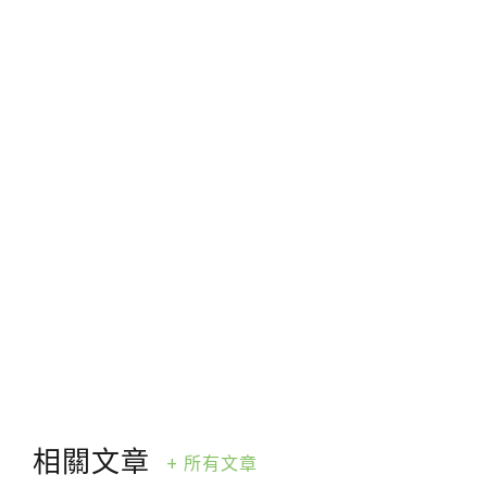
徵才資訊
活動行事曆
活動紀錄
教育推廣申請
加入志工
長期能源轉型願景
相關文章
+ 所有文章