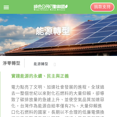
捐款支持
EN
訂閱電子報
能源轉型
關於綠盟
綠盟簡介
淨零轉型
能源轉型
大事記
氣候行動
綠盟團隊
實踐能源的永續、民主與正義
能源民主
聯絡資訊
電力點亮了文明、加速社會發展的進程，全球過
去一整個世紀以來對化石燃料的大量仰賴，卻導
能源轉型
捐款徵信
致了碳排放量的急遽上升、並使空氣品質加速惡
化，台灣作為能源自給率僅有2%、大量仰賴進
年度報告與財報
口化石燃料的國家，長期以不合理的低廉電價換