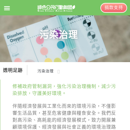
捐款支持
EN
訂閱電子報
污染治理
關於綠盟
綠盟簡介
透明足跡
污染治理
大事記
污染治理
綠盟團隊
修補政府管制漏洞，強化污染治理機制，減少污
染排放，守護美好環境。
產業轉型
聯絡資訊
開放政府
伴隨經濟發展與工業化而來的環境污染，不僅影
捐款徵信
響生活品質，甚至危害健康與糧食安全。我們反
年度報告與財報
對高污染、高耗能的經濟發展模式，致力開展兼
顧環境保護、經濟發展與社會正義的環境治理路