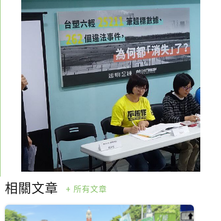
徵才資訊
活動行事曆
活動紀錄
教育推廣申請
加入志工
相關文章
+ 所有文章
六輕超標事件
兩萬五千筆台塑六輕的超標數