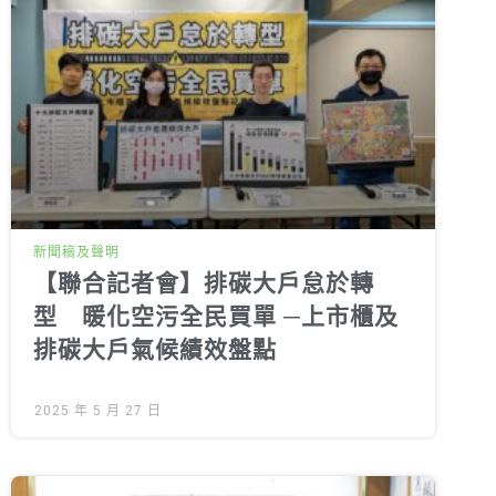
新聞稿及聲明
【聯合記者會】排碳大戶怠於轉
型 暖化空污全民買單 ─上市櫃及
排碳大戶氣候績效盤點
2025 年 5 月 27 日