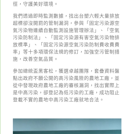
綠盟倡議
徑，守護美好環境。
廢除核電
我們透過即時監測數據，找出台塑六輕大量排放
超標卻沒開罰的管制漏洞，參與「固定污染源空
淨零轉型
氣污染物連續自動監測設施管理辦法」、「空氣
透明足跡
污染防制法」、「固定污染源有害空氣污染物排
放標準」、「固定污染源空氣污染防制費收費費
綠盟觀點
率」等十多項環保法規的修訂，加強空污管制措
施，改善空氣品質。
新聞稿及聲明
參加總統盃黑客松，獲選卓越團隊，套疊資料盤
投書及專欄
點出政府不願公開的高污染風險的農地工廠，並
從中發現政府農地工廠的審核漏洞，找出實際上
工作側記
是中高污染，卻登記為低污染的工廠，成功阻止
出版及義賣品
登載不實的農地中高污染工廠就地合法。
參與綠盟
捐款支持