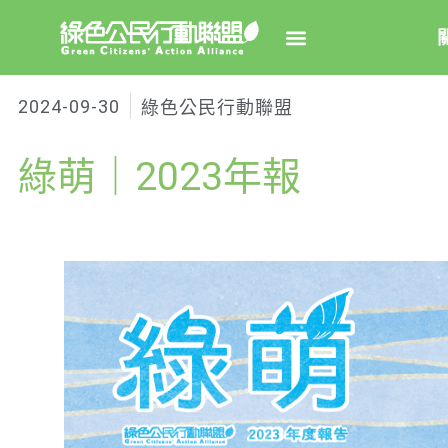
2024-09-30
綠色公民行動聯盟
關於綠
綠萌｜2023年報
綠盟簡
大事
綠盟團
聯絡資
捐款徵
年度報告