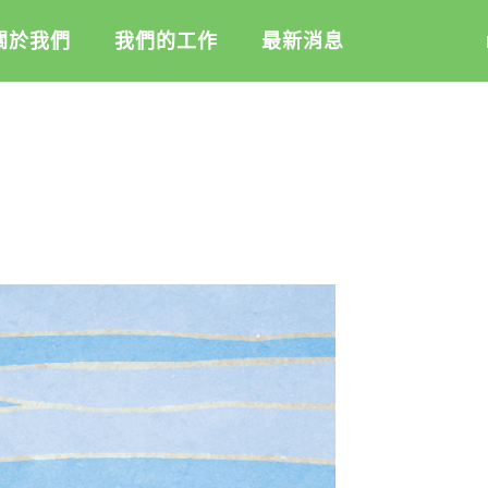
關於我們
我們的工作
最新消息
盟
綠盟倡議
綠盟觀點
介
廢除核電
新聞稿及聲明
記
淨零轉型
投書及專欄
隊
透明足跡
工作側記
活
訊
出版及義賣品
信
教
與財報