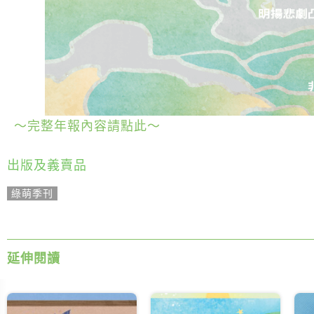
～完整年報內容請點此～
出版及義賣品
綠萌季刊
延伸閱讀