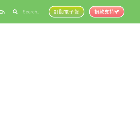
訂閱電子報
捐款支持
EN
參與綠盟
捐款支持
徵才資訊
動行事曆
活動紀錄
育推廣申請
加入志工