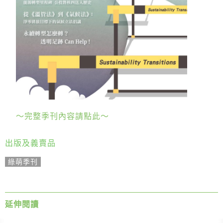
綠盟倡議
廢除核電
淨零轉型
透明足跡
綠盟觀點
新聞稿及聲明
～完整季刊內容請點此～
投書及專欄
出版及義賣品
工作側記
綠萌季刊
出版及義賣品
參與綠盟
延伸閱讀
捐款支持