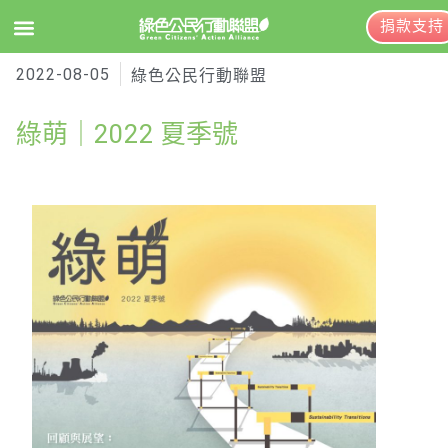
捐款支持
2022-08-05
EN
訂閱電子報
綠色公民行動聯盟
綠萌｜2022 夏季號
關於綠盟
綠盟簡介
大事記
綠盟團隊
聯絡資訊
捐款徵信
年度報告與財報