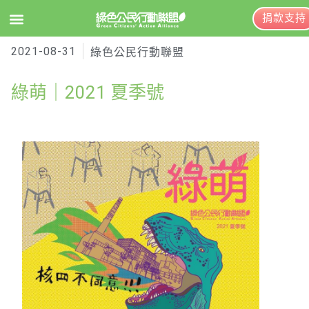
捐款支持
2021-08-31
EN
訂閱電子報
綠色公民行動聯盟
綠萌｜2021 夏季號
關於綠盟
綠盟簡介
大事記
綠盟團隊
聯絡資訊
捐款徵信
年度報告與財報