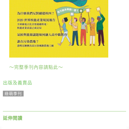
綠盟倡議
廢除核電
淨零轉型
透明足跡
綠盟觀點
新聞稿及聲明
～完整季刊內容請點此～
投書及專欄
出版及義賣品
工作側記
綠萌季刊
出版及義賣品
參與綠盟
延伸閱讀
捐款支持