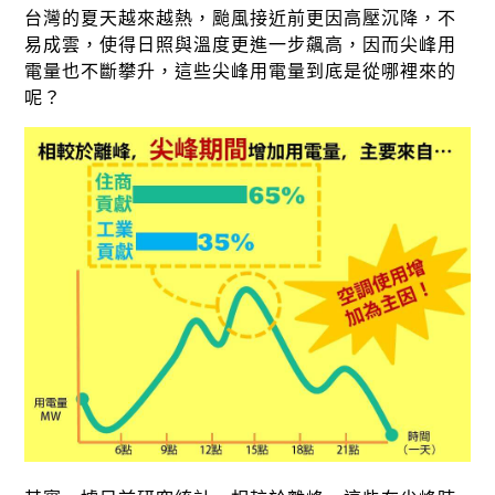
徵才資訊
台灣的夏天越來越熱，颱風接近前更因高壓沉降，不
易成雲，使得日照與溫度更進一步飆高，因而尖峰用
活動行事曆
電量也不斷攀升，這些尖峰用電量到底是從哪裡來的
活動紀錄
呢？
教育推廣申請
加入志工