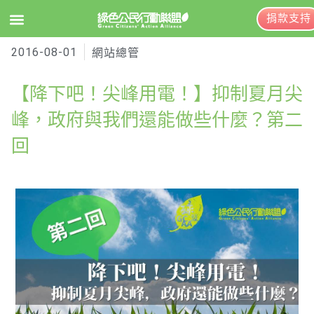
捐款支持
2016-08-01
EN
訂閱電子報
網站總管
【降下吧！尖峰用電！】抑制夏月尖
關於綠盟
峰，政府與我們還能做些什麼？第二
回
綠盟簡介
大事記
綠盟團隊
聯絡資訊
捐款徵信
年度報告與財報