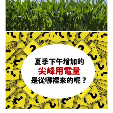
綠盟倡議
廢除核電
淨零轉型
透明足跡
綠盟觀點
新聞稿及聲明
投書及專欄
工作側記
出版及義賣品
參與綠盟
捐款支持