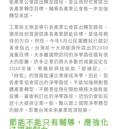
能產業公會提出轉型路徑，並且政府也會提出
各產業轉型目標，輔導各產業公會進一步加強
轉型承諾。
工業局主揪並導引各產業公會提出轉型路徑，
運用政府資源提高各產業節能目標，是值得期
待的方向。然而，今年5月公民團體就已開記
者會指出，台灣前十大排碳源所提出的2030
減量目標，大多離國際認同的淨零路徑還有很
大的距離，許多企業仍將大多數的減量設定在
2030年後，希冀新興技術如「碳捕捉」、
「綠氫」的發展能讓企業達成淨零。因此，若
各產業協會提出的淨零路徑，不能加強規劃整
體產業轉型、不願意從現在開始積極汰換耗能
設備，最後制訂出的淨零路徑，恐怕仍會如前
述十大碳排企業一般，難以跟上國際淨零轉型
的腳步，影響台灣未來產業經濟發展。
節能不能只有輔導，應強化