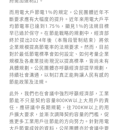
府需加速制訂。
而用電大戶節電1％的規定，公民團體近年不
斷要求應有大幅度的提升。近年來用電大戶平
均節電率已達到1.75％，顯見1％的法規目標
早已過於保守。在節能戰略的規劃中，經濟部
終於提出2024年後（本階段管制結束）將依
企業規模提高節電率的法規要求。然而，目前
對於最低節電標準會如何設定、如何考量企業
規模及各產業技術現況以提高標準，皆尚未有
具體規劃。公民團體亦呼籲經濟部提早規劃，
持續社會溝通，以制訂真正能夠讓人民有感的
節能政策及法規。
此外，我們也在會議中強烈呼籲經濟部，工業
節能不只是契約容量800KW以上大用戶的責
任，應研議中長期規範，往700KW以上的用
戶擴大要求，並漸次調降契約容量的門檻，促
進更多工業用戶往節能的方向努力。針對用電
大戶節電成效的資料，公民團體亦於會議中要