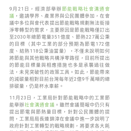
徵才資訊
9月21日，經濟部舉辦
節能戰略社會溝通會
活動行事曆
議
，邀請學界、產業界與公民團體參加，在會
議中多位與會代表提出節能戰略規劃無法銜接
活動紀錄
淨零轉型的需求，主要原因是節能戰略僅訂出
至2030年總節電量351億度、節熱227萬公秉
教育推廣申請
的目標（其中工業的部分預期為節電172億
加入志工
度、結熱118公秉油當量），不僅未說明如何
將節能與其他戰略共構淨零路徑，目前所提出
的節能目標量與相應措施也多是承襲過往做
法，未見突破性的政策工具。如此，節能帶來
的減碳量相對目前台灣每年近2億9千萬噸的總
排碳量，仍是杯水車薪。
11月23日，工業局針對節能戰略中的工業節
能舉辦
社會溝通會議
。雖然會議簡報中仍只有
提出節電與節熱量目標，針對公民團體的提
問，工業局局長連錦漳在會議中進一步說明了
政府針對工業轉型的戰略規劃，將要求各大耗