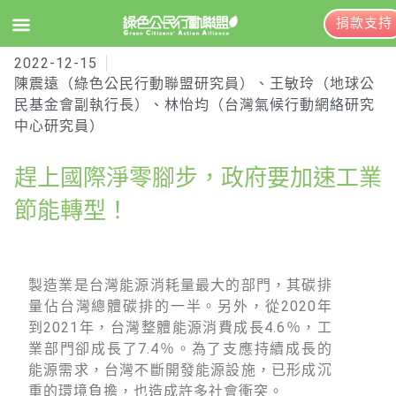
捐款支持
2022-12-15
EN
訂閱電子報
陳震遠（綠色公民行動聯盟研究員）、王敏玲（地球公
民基金會副執行長）、林怡均（台灣氣候行動網絡研究
中心研究員）
關於綠盟
趕上國際淨零腳步，政府要加速工業
綠盟簡介
節能轉型！
大事記
綠盟團隊
製造業是台灣能源消耗量最大的部門，其碳排
聯絡資訊
量佔台灣總體碳排的一半。另外，從2020年
捐款徵信
到2021年，台灣整體能源消費成長4.6％，工
業部門卻成長了7.4％。為了支應持續成長的
年度報告與財報
能源需求，台灣不斷開發能源設施，已形成沉
重的環境負擔，也造成許多社會衝突。