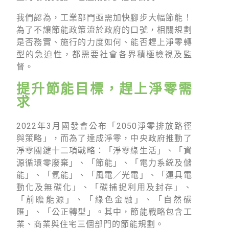
綠盟倡議
我們認為，工業部門亟需加快腳步大幅節能！
廢除核電
為了不讓節能政策流於政府的口號，相關規劃
是否務實、施行的力度如何、能否趕上淨零轉
淨零轉型
型的急迫性，都需要社會各界積極檢視及監
透明足跡
督。
綠盟觀點
提升節能目標，趕上淨零需
求
新聞稿及聲明
2022年3月國發會公布「2050淨零排放路徑
投書及專欄
與策略」，而為了達成淨零，中央政府推動了
工作側記
淨零關鍵十二項戰略：「淨零綠生活」、「資
源循環零廢棄」、「節能」、「電力系統及儲
出版及義賣品
能」、「氫能」、「風電／光電」、「運具電
動化及無碳化」、「碳捕捉利用及封存」、
參與綠盟
「前瞻能源」、「綠色金融」、「自然碳
捐款支持
匯」、「公正轉型」。其中，節能戰略包含工
業、商業與住宅三個部門的節能規劃。