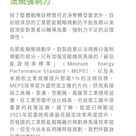
法規強制力
除了整體戰略目標需符合淨零轉型要求外，目
前經濟部的工業節能戰略規劃仍不脫長期以來
經濟部對業者以輔導為重、強制力不足的治理
慣性。
在節能戰略規劃中，對製造業以法規進行強制
規範的部分，只有加強空壓機與馬達的「最低
能源效率標準」（Minimum Energy
Performance Standard，MEPS），以及未
來將依企業規模提升節電1％的法規目標。
MEPS效率提升當然是正確的方向，然而馬達
與工具機、泵浦、空壓機、風機等工業通用設
備，在工業用電中佔比極高，也就是工廠中很
重要的耗電設備。據了解，歐盟已規範從
2023年起要將馬達最低額定效率再度提升，
而我國的工業節能戰略雖也規劃將馬達效率提
升，但至今尚未有明確時程規劃，我們呼籲政