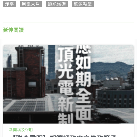
淨零
,
用電大戶
,
節能減碳
,
能源轉型
延伸閱讀
Next
新聞稿及聲明